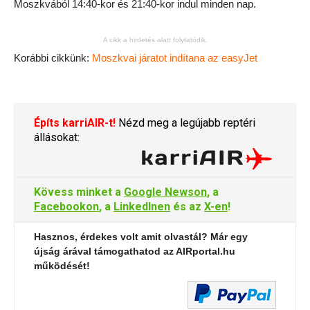
Moszkvából 14:40-kor és 21:40-kor indul minden nap.
A cikk a hirdetés alatt folytatódik.
Korábbi cikkünk:
Moszkvai járatot indítana az easyJet
Építs karriAIR-t!
Nézd meg a legújabb reptéri
állásokat:
Kövess minket a
Google Newson
, a
Facebookon
, a
LinkedInen
és az
X-en
!
Hasznos, érdekes volt amit olvastál? Már egy
újság árával támogathatod az AIRportal.hu
működését!