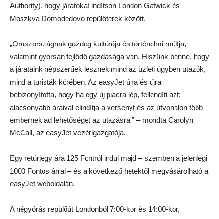
Authority), hogy járatokat indítson London Gatwick és
Moszkva Domodedovo repülőterek között.
„Oroszországnak gazdag kultúrája és történelmi múltja,
valamint gyorsan fejlődő gazdasága van. Hiszünk benne, hogy
a járataink népszerűek lesznek mind az üzleti ügyben utazók,
mind a turisták körében. Az easyJet újra és újra
bebizonyította, hogy ha egy új piacra lép, fellendíti azt:
alacsonyabb áraival elindítja a versenyt és az útvonalon több
embernek ad lehetőséget az utazásra.” – mondta Carolyn
McCall, az easyJet vezérigazgatója.
Egy retúrjegy ára 125 Fontról indul majd – szemben a jelenlegi
1000 Fontos árral – és a következő hetektől megvásárolható a
easyJet weboldalán.
A négyórás repülőút Londonból 7:00-kor és 14:00-kor,