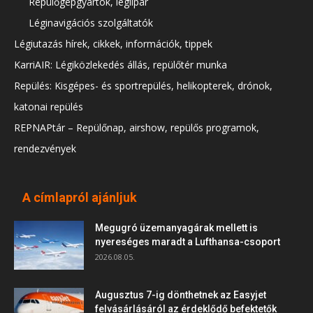
Repülőgépgyártók, légiipar
Léginavigációs szolgáltatók
Légiutazás hírek, cikkek, információk, tippek
KarriAIR: Légiközlekedés állás, repülőtér munka
Repülés: Kisgépes- és sportrepülés, helikopterek, drónok,
katonai repülés
REPNAPtár – Repülőnap, airshow, repülős programok,
rendezvények
A címlapról ajánljuk
Megugró üzemanyagárak mellett is
nyereséges maradt a Lufthansa-csoport
2026.08.05.
Augusztus 7-ig dönthetnek az Easyjet
felvásárlásáról az érdeklődő befektetők