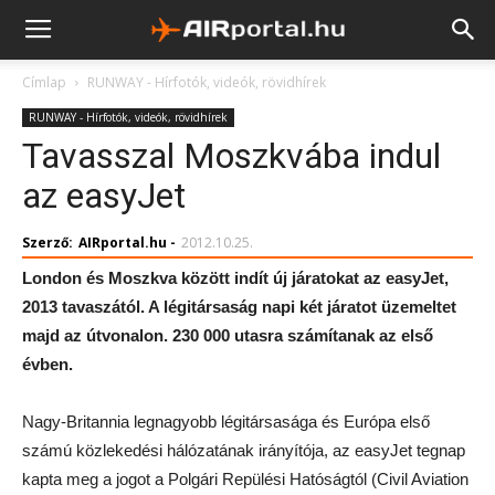
Címlap
RUNWAY - Hírfotók, videók, rövidhírek
RUNWAY - Hírfotók, videók, rövidhírek
Tavasszal Moszkvába indul
az easyJet
Szerző:
AIRportal.hu
-
2012.10.25.
London és Moszkva között indít új járatokat az easyJet,
2013 tavaszától. A légitársaság napi két járatot üzemeltet
majd az útvonalon. 230 000 utasra számítanak az első
évben.
Nagy-Britannia legnagyobb légitársasága és Európa első
számú közlekedési hálózatának irányítója, az easyJet tegnap
kapta meg a jogot a Polgári Repülési Hatóságtól (Civil Aviation