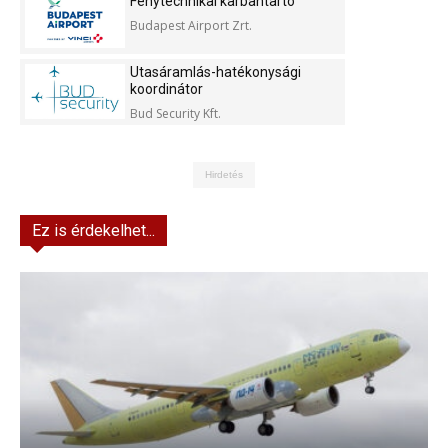
Fénytechnikai karbantartó
Budapest Airport Zrt.
Utasáramlás-hatékonysági
koordinátor
Bud Security Kft.
Hirdetés
Ez is érdekelhet...