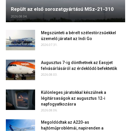
Repült az első sorozatgyártású MSz-21-310
2026.08.04.
Megszünteti a bérelt szélestörzsűekkel
üzemelő járatait az Indi Go
2026.07.31.
Augusztus 7-ig dönthetnek az Easyjet
felvásárlásáról az érdeklődő befektetők
2026.08.03.
Különleges járatokkal készülnek a
légitársaságok az augusztus 12-i
napfogyatkozásra
2026.08.06.
Megoldódtak az A220-as
hajtóműproblémái, napirenden a