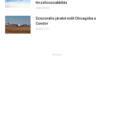
törzshosszabbítás
2026.08.02.
Szezonális járatot indít Chicagóba a
Condor
2026.07.31.
Hirdetés