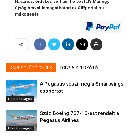
Hasznos, érdekes volt amit olvastál? Már egy
újság árával támogathatod az AIRportal.hu
működését!
KAPCSOLÓDÓ CIKKEK
TÖBB A SZERZŐTŐL
A Pegasus veszi meg a Smartwings-
csoportot
Légitársaságok
Száz Boeing 737-10-est rendelt a
Pegasus Airlines
Légitársaságok