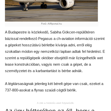
Fotó: AIRportal.hu
A Budapestre is közlekedő, Sabiha Gökcen-repülőtéren
bázissal rendelkező Pegasus a ch-aviation információi szerint
a gépeket hosszútávú bérletbe kívánja adni, erről elég
szokatlan módon egy nemzetközi lapban adtak fel hirdetést. E
szerint a repülőgépeik október elsejétől már lízingelhetők wet
lease konstrukcióban, vagyis nem csak a gépet, de a
személyzetet és a karbantartást is bérbe adnák.
A légitársaságnak jelenleg két bérelt gépe van csak, ezeket a
737-800-asokat a flynas szaúdi cégtől bérlik.
A cikk a hirdetés alatt folytatódik.
Az ügy hátterében az áll, hogy a