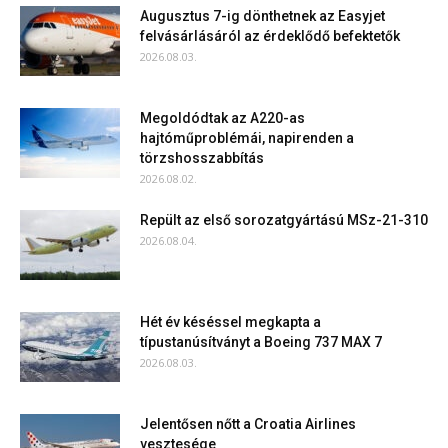
Augusztus 7-ig dönthetnek az Easyjet
felvásárlásáról az érdeklődő befektetők
2026.08.03.
Megoldódtak az A220-as
hajtóműproblémái, napirenden a
törzshosszabbítás
2026.08.02.
Repült az első sorozatgyártású MSz-21-310
2026.08.04.
Hét év késéssel megkapta a
típustanúsítványt a Boeing 737 MAX 7
2026.08.03.
Jelentősen nőtt a Croatia Airlines
vesztesége