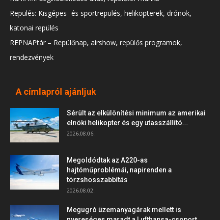
Repülés: Kisgépes- és sportrepülés, helikopterek, drónok,
katonai repülés
REPNAPtár – Repülőnap, airshow, repülős programok,
rendezvények
A címlapról ajánljuk
Sérült az elkülönítési minimum az amerikai
elnöki helikopter és egy utasszállító...
2026.08.06.
Megoldódtak az A220-as
hajtóműproblémái, napirenden a
törzshosszabbítás
2026.08.02.
Megugró üzemanyagárak mellett is
nyereséges maradt a Lufthansa-csoport