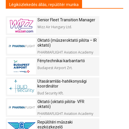
Légiközlekedés állás, repülőtér munka
Senior Fleet Transition Manager
Wizz Air Hungary Ltd.
Oktató (műszeroktató pilóta – IR
oktató)
PHARMAFLIGHT Aviation Academy
Kft.
Fénytechnikai karbantartó
Budapest Airport Zrt.
Utasáramlás-hatékonysági
koordinátor
Bud Security Kft.
Oktató (oktató pilóta- VFR
oktató)
PHARMAFLIGHT Aviation Academy
Kft.
Repülőtéri műszaki
eszközkezelő