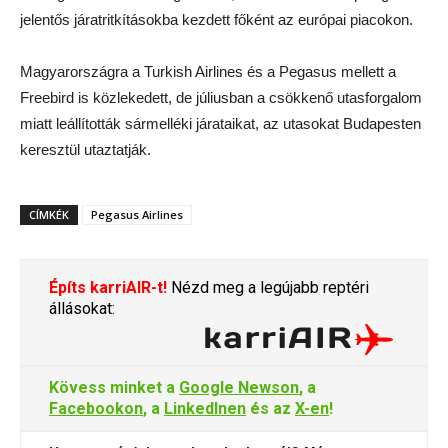
jelentős járatritkításokba kezdett főként az európai piacokon.
Magyarországra a Turkish Airlines és a Pegasus mellett a
Freebird is közlekedett, de júliusban a csökkenő utasforgalom
miatt leállították sármelléki járataikat, az utasokat Budapesten
keresztül utaztatják.
CÍMKÉK
Pegasus Airlines
Építs karriAIR-t!
Nézd meg a legújabb reptéri
állásokat:
Kövess minket a
Google Newson
, a
Facebookon
, a
LinkedInen
és az
X-en
!