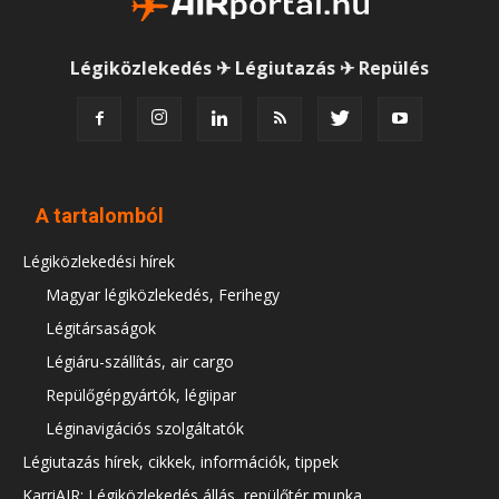
Légiközlekedés ✈ Légiutazás ✈ Repülés
A tartalomból
Légiközlekedési hírek
Magyar légiközlekedés, Ferihegy
Légitársaságok
Légiáru-szállítás, air cargo
Repülőgépgyártók, légiipar
Léginavigációs szolgáltatók
Légiutazás hírek, cikkek, információk, tippek
KarriAIR: Légiközlekedés állás, repülőtér munka