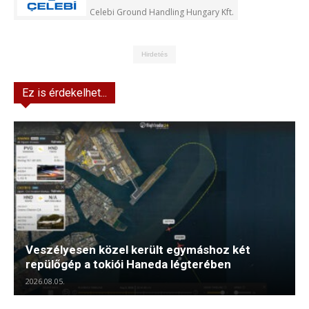
Celebi Ground Handling Hungary Kft.
Hirdetés
Ez is érdekelhet...
Veszélyesen közel került egymáshoz két
repülőgép a tokiói Haneda légterében
2026.08.05.