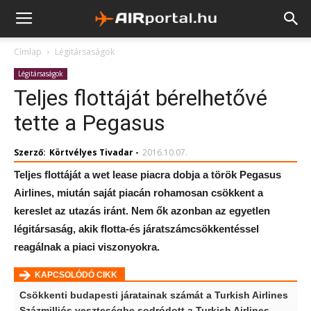
Címlap
Légitársaságok
Légitársaságok
Teljes flottáját bérelhetővé
tette a Pegasus
Szerző:
Körtvélyes Tivadar
-
2016.10.07.
Teljes flottáját a wet lease piacra dobja a török Pegasus
Airlines, miután saját piacán rohamosan csökkent a
kereslet az utazás iránt. Nem ők azonban az egyetlen
légitársaság, akik flotta-és járatszámcsökkentéssel
reagálnak a piaci viszonyokra.
KAPCSOLÓDÓ CIKK
Csökkenti budapesti járatainak számát a Turkish Airlines
Százmilliós veszteségbe sodródott a Turkish Airlines