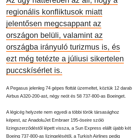
regionális konfliktusok miatt
jelentősen megcsappant az
országon belüli, valamint az
országba irányuló turizmus is, és
ezt még tetézte a júliusi sikertelen
puccskísérlet is.
A Pegasus jelenleg 74 gépes flottát üzemeltet, köztük 12 darab
Airbus A320-200-ast, négy neót és 58 737-800-as Boeinget.
A légicég helyzete nem egyedi a többi török társasághoz
képest, az AnadoluJet Embraer 195-öseire szóló
lízingszerződéstől lépett vissza, a Sun Express elállt újabb két
Boeing 737-800-as lízingelésétől, a Turkish Airlines pedig