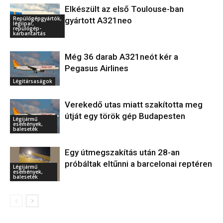
Elkészült az első Toulouse-ban
Repülőgépgyártók,
gyártott A321neo
légiipar,
repülőgép-
karbantartás
Még 36 darab A321neót kér a
Pegasus Airlines
Légitársaságok
Verekedő utas miatt szakította meg
útját egy török gép Budapesten
Légijármű
események,
balesetek
Egy útmegszakítás után 28-an
próbáltak eltűnni a barcelonai reptéren
Légijármű
események,
balesetek