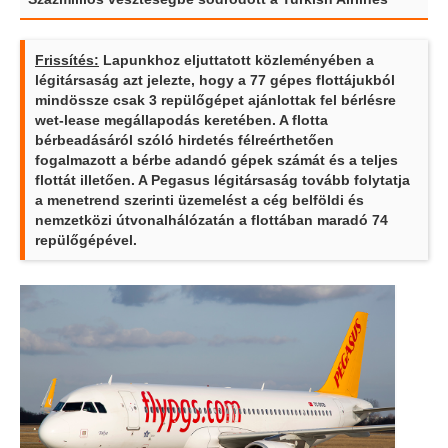
Frissítés:
Lapunkhoz eljuttatott közleményében a
légitársaság azt jelezte, hogy a 77 gépes flottájukból
mindössze csak 3 repülőgépet ajánlottak fel bérlésre
wet-lease megállapodás keretében. A flotta
bérbeadásáról szóló hirdetés félreérthetően
fogalmazott a bérbe adandó gépek számát és a teljes
flottát illetően. A Pegasus légitársaság tovább folytatja
a menetrend szerinti üzemelést a cég belföldi és
nemzetközi útvonalhálózatán a flottában maradó 74
repülőgépével.