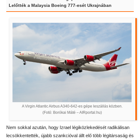
Lelőtték a Malaysia Boeing 777-esét Ukrajnában
A Virgin Atlantic Airbus A340-642-es gépe leszállás közben.
(Fotó: Borókai Máté – AIRportal.hu)
Nem sokkal azután, hogy Izrael légiközlekedését radikálisan
lecsökkentették, újabb szankcióval állt elő több légitársaság és