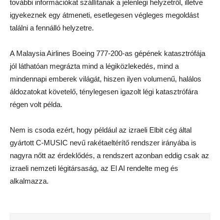
további információkat szállítanak a jelenlegi helyzetről, illetve
igyekeznek egy átmeneti, esetlegesen végleges megoldást
találni a fennálló helyzetre.
A Malaysia Airlines Boeing 777-200-as gépének katasztrófája
jól láthatóan megrázta mind a légiközlekedés, mind a
mindennapi emberek világát, hiszen ilyen volumenű, halálos
áldozatokat követelő, ténylegesen igazolt légi katasztrófára
régen volt példa.
Nem is csoda ezért, hogy például az izraeli Elbit cég által
gyártott C-MUSIC nevű rakétaeltérítő rendszer irányába is
nagyra nőtt az érdeklődés, a rendszert azonban eddig csak az
izraeli nemzeti légitársaság, az El Al rendelte meg és
alkalmazza.