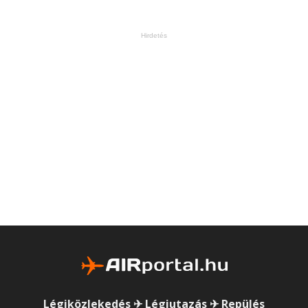
Hirdetés
Légiközlekedés ✈ Légiutazás ✈ Repülés