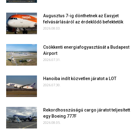
Augusztus 7-ig dönthetnek az Easyjet
felvásárlásáról az érdeklődő befektetők
2026.08.03.
Csökkenti energiafogyasztását a Budapest
Airport
2026.07.31.
Hanoiba indít közvetlen járatot a LOT
2026.07.30.
Rekordhosszúságú cargo járatot teljesített
egy Boeing 777F
2026.08.05.