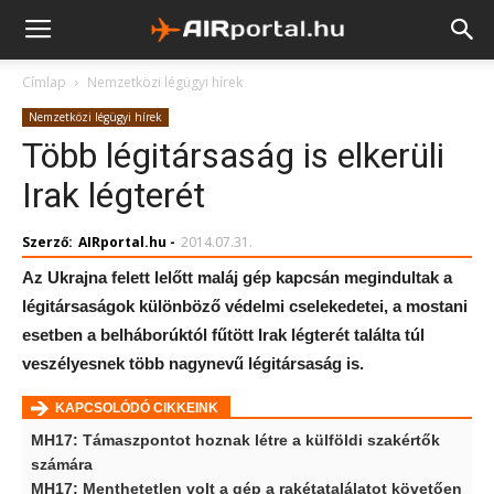
Címlap
Nemzetközi légügyi hírek
Nemzetközi légügyi hírek
Több légitársaság is elkerüli
Irak légterét
Szerző:
AIRportal.hu
-
2014.07.31.
Az Ukrajna felett lelőtt maláj gép kapcsán megindultak a
légitársaságok különböző védelmi cselekedetei, a mostani
esetben a belháborúktól fűtött Irak légterét találta túl
veszélyesnek több nagynevű légitársaság is.
KAPCSOLÓDÓ CIKKEINK
MH17: Támaszpontot hoznak létre a külföldi szakértők
számára
MH17: Menthetetlen volt a gép a rakétatalálatot követően