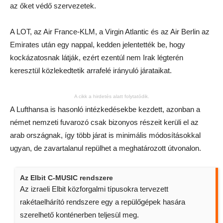
az őket védő szervezetek.
A LOT, az Air France-KLM, a Virgin Atlantic és az Air Berlin az
Emirates után egy nappal, kedden jelentették be, hogy
kockázatosnak látják, ezért ezentúl nem Irak légterén
keresztül közlekedtetik arrafelé irányuló járataikat.
A cikk a hirdetés alatt folytatódik.
A Lufthansa is hasonló intézkedésekbe kezdett, azonban a
német nemzeti fuvarozó csak bizonyos részeit kerüli el az
arab országnak, így több járat is minimális módosításokkal
ugyan, de zavartalanul repülhet a meghatározott útvonalon.
Az Elbit C-MUSIC rendszere
Az izraeli Elbit közforgalmi típusokra tervezett
rakétaelhárító rendszere egy a repülőgépek hasára
szerelhető konténerben teljesül meg.