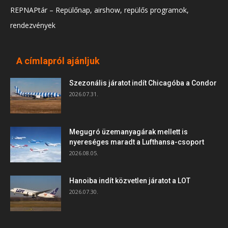
REPNAPtár – Repülőnap, airshow, repülős programok,
rendezvények
A címlapról ajánljuk
Szezonális járatot indít Chicagóba a Condor
2026.07.31.
Megugró üzemanyagárak mellett is
nyereséges maradt a Lufthansa-csoport
2026.08.05.
Hanoiba indít közvetlen járatot a LOT
2026.07.30.