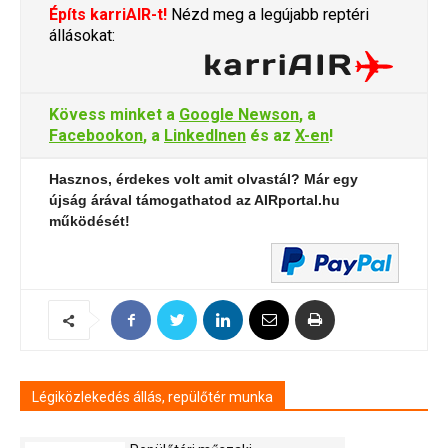
Építs karriAIR-t!
Nézd meg a legújabb reptéri
állásokat:
Kövess minket a
Google Newson
, a
Facebookon
, a
LinkedInen
és az
X-en
!
Hasznos, érdekes volt amit olvastál? Már egy
újság árával támogathatod az AIRportal.hu
működését!
Légiközlekedés állás, repülőtér munka