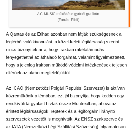
A C-MUSIC működése gyártói grafikán.
(Forrás: Elbit)
A Qantas és az Etihad azonban nem látják szükségesnek a
légtérből való kivonulást, a közel-keleti légitársaság szerint
nincs bizonyíték arra, hogy Irakban rakétatámadás
fenyegethetné az áthaladó forgalmat, valamint figyelmeztetett,
hogy a jelenleg Irakban működő védelmi intézkedések teljesen
eltérőek az ukrán megfelelőjüktől.
Az ICAO (Nemzetközi Polgári Repülési Szervezet) is aktívan
közreműködik a témában, ezt jól bizonyítja, hogy kedden egy
rendkívüli tárgyalást hívtak össze Montreálban, ahova az
érintett légitársaságok, repterek és a légiforgalmi irányító
szervezetek vezetőit is meghívták. Az ENSZ szakszerve és
az IATA (Nemzetközi Légi Szállítási Szövetség) folyamatosan