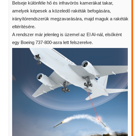
Belseje különféle hő és infravörös kamerákat takar,
amelyek képesek a közeledő rakéták befogására,
irányítórendszerük megzavarására, majd maguk a rakéták
eltérítésére.
A rendszer már jelenleg is üzemel az El Al-nál, elsőként
egy Boeing 737-800-asra lett felszerelve.