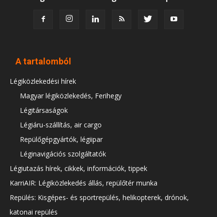
A tartalomból
Légiközlekedési hírek
Magyar légiközlekedés, Ferihegy
Légitársaságok
Légiáru-szállítás, air cargo
Repülőgépgyártók, légiipar
Léginavigációs szolgáltatók
Légiutazás hírek, cikkek, információk, tippek
KarriAIR: Légiközlekedés állás, repülőtér munka
Repülés: Kisgépes- és sportrepülés, helikopterek, drónok,
katonai repülés