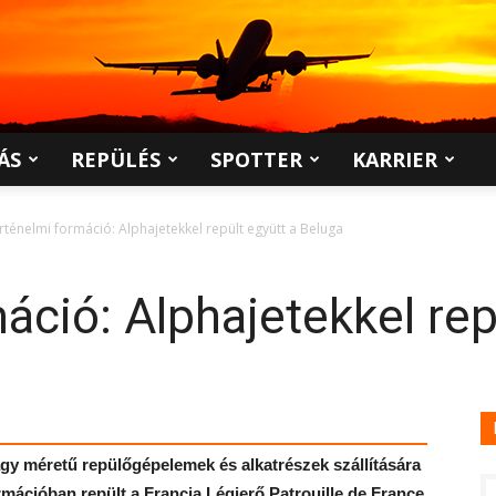
ÁS
REPÜLÉS
SPOTTER
KARRIER
rténelmi formáció: Alphajetekkel repült együtt a Beluga
áció: Alphajetekkel rep
gy méretű repülőgépelemek és alkatrészek szállítására
rmációban repült a Francia Légierő Patrouille de France