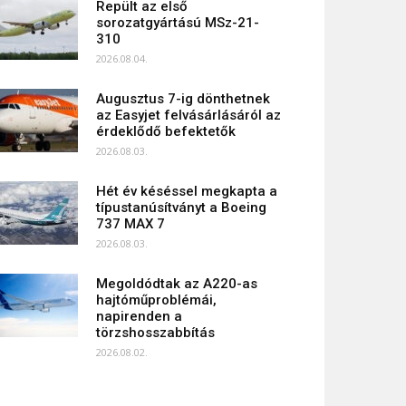
Repült az első
sorozatgyártású MSz-21-
310
2026.08.04.
Augusztus 7-ig dönthetnek
az Easyjet felvásárlásáról az
érdeklődő befektetők
2026.08.03.
Hét év késéssel megkapta a
típustanúsítványt a Boeing
737 MAX 7
2026.08.03.
Megoldódtak az A220-as
hajtóműproblémái,
napirenden a
törzshosszabbítás
2026.08.02.