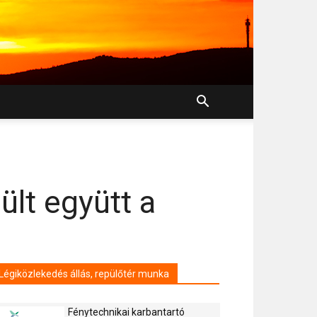
ült együtt a
Légiközlekedés állás, repülőtér munka
Fénytechnikai karbantartó