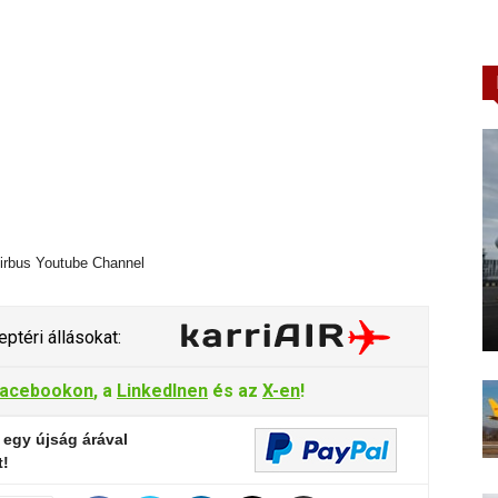
Airbus Youtube Channel
ptéri állásokat:
acebookon
, a
LinkedInen
és az
X-en
!
 egy újság árával
t!