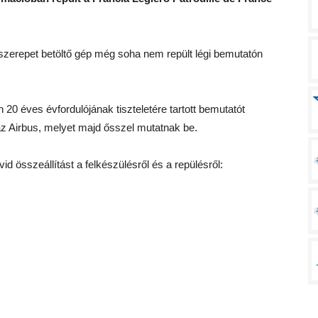
s szerepet betöltő gép még soha nem repült légi bemutatón
20 éves évfordulójának tiszteletére tartott bemutatót
t az Airbus, melyet majd ősszel mutatnak be.
d összeállítást a felkészülésről és a repülésről: