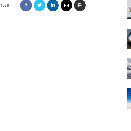
ával!