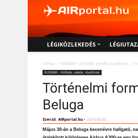
AIRportal.hu
LÉGIKÖZLEKEDÉS
LÉGIUTAZ
Címlap
RUNWAY - Hírfotók, videók, rövidhírek
Tö
RUNWAY - Hírfotók, videók, rövidhírek
Történelmi form
Beluga
Szerző:
AIRportal.hu
-
2014.06.03.
Május 30-án a Beluga becenévre hallgató, na
átalakított különleges Airbus A300-as egy fo