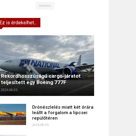
Hirdetés
Ez is érdekelhet...
Rekordhosszúságú cargo-járatot
teljesített egy Boeing 777F
2026.08.05.
Drónészlelés miatt két órára
leállt a forgalom a lipcsei
repülőtéren
2026.08.05.