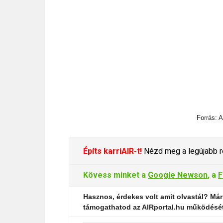
Forrás: 
Építs karriAIR-t!
Nézd meg a legújabb re
Kövess minket a
Google Newson
, a
F
Hasznos, érdekes volt amit olvastál? Már
támogathatod az AIRportal.hu működésé