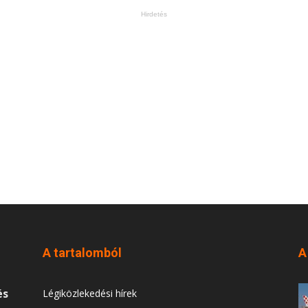
Hirdetés
A tartalomból
A
és
Légiközlekedési hírek