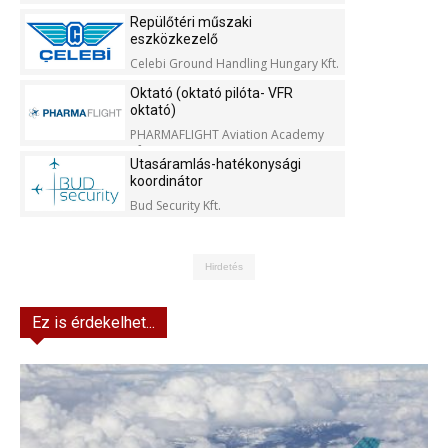
Repülőtéri műszaki
eszközkezelő
Celebi Ground Handling Hungary Kft.
Oktató (oktató pilóta- VFR
oktató)
PHARMAFLIGHT Aviation Academy
Kft.
Utasáramlás-hatékonysági
koordinátor
Bud Security Kft.
Hirdetés
Ez is érdekelhet...