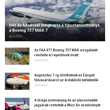
Hét év késéssel megkapta a típustanúsítványt
a Boeing 737 MAX 7
2026.08.03.
Az FAA 471 Boeing 737 MAX vizsgálatát
rendelte el repedések miatt
2026.08.08.
Augusztus 7-ig dönthetnek az Easyjet
felvásárlásáról az érdeklődő befektetők
2026.08.03.
A drága üzemanyag és az alacsonyabb
jegyárak rontották a Wizz Air eredményét