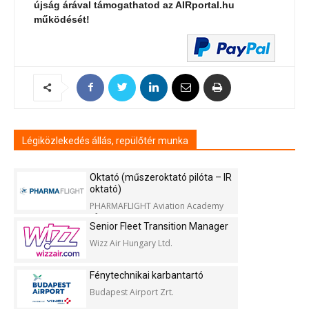
újság árával támogathatod az AIRportal.hu
működését!
Légiközlekedés állás, repülőtér munka
Oktató (műszeroktató pilóta – IR
oktató)
PHARMAFLIGHT Aviation Academy
Kft.
Senior Fleet Transition Manager
Wizz Air Hungary Ltd.
Fénytechnikai karbantartó
Budapest Airport Zrt.