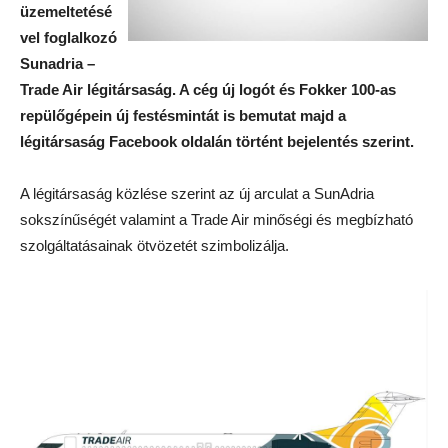
üzemeltetésé
vel foglalkozó
Sunadria –
Trade Air légitársaság. A cég új logót és Fokker 100-as
repülőgépein új festésmintát is bemutat majd a
légitársaság Facebook oldalán történt bejelentés szerint.
A légitársaság közlése szerint az új arculat a SunAdria
sokszínűségét valamint a Trade Air minőségi és megbízható
szolgáltatásainak ötvözetét szimbolizálja.