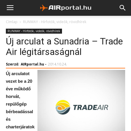
Címlap
RUNWAY - Hírfotók, videók, rövidhírek
RUNWAY - Hírfotók, videók, rövidhírek
Új arculat a Sunadria – Trade
Air légitársaságnál
Szerző:
AIRportal.hu
-
2014.10.24.
Új arculatot
vezet be a 20
éve működő
horvát,
repülőgép
bérbeadással
és
charterjáratok