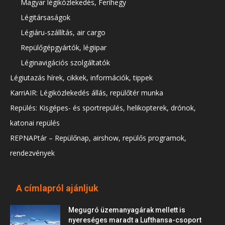
Magyar légiközlekedés, Ferihegy
Légitársaságok
Légiáru-szállítás, air cargo
Repülőgépgyártók, légiipar
Léginavigációs szolgáltatók
Légiutazás hírek, cikkek, információk, tippek
KarriAIR: Légiközlekedés állás, repülőtér munka
Repülés: Kisgépes- és sportrepülés, helikopterek, drónok,
katonai repülés
REPNAPtár – Repülőnap, airshow, repülős programok,
rendezvények
A címlapról ajánljuk
Megugró üzemanyagárak mellett is
nyereséges maradt a Lufthansa-csoport