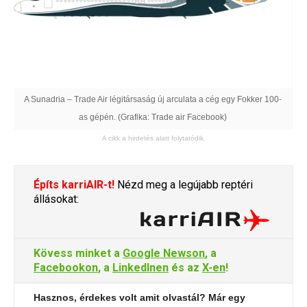
A Sunadria – Trade Air légitársaság új arculata a cég egy Fokker 100-
as gépén. (Grafika: Trade air Facebook)
A cikk a hirdetés alatt folytatódik.
Építs karriAIR-t!
Nézd meg a legújabb reptéri
állásokat:
Kövess minket a
Google Newson
, a
Facebookon
, a
LinkedInen
és az
X-en
!
Hasznos, érdekes volt amit olvastál? Már egy