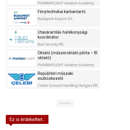
PHARMAFLIGHT Aviation Academy
Kft.
Fénytechnikai karbantartó
Budapest Airport Zrt.
Utasáramlás-hatékonysági
koordinátor
Bud Security Kft.
Oktató (műszeroktató pilóta – IR
oktató)
PHARMAFLIGHT Aviation Academy
Kft.
Repülőtéri műszaki
eszközkezelő
Celebi Ground Handling Hungary Kft.
Hirdetés
Ez is érdekelhet...