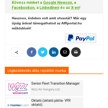
Kövess minket a
Google Newson
, a
Facebookon
, a
LinkedInen
és az
X-en
!
Hasznos, érdekes volt amit olvastál? Már egy
újság árával támogathatod az AIRportal.hu
működését!
Légiközlekedés állás, repülőtér munka
Senior Fleet Transition Manager
Wizz Air Hungary Ltd.
Oktató (oktató pilóta- VFR
oktató)