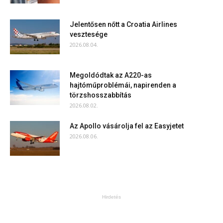
Jelentősen nőtt a Croatia Airlines
vesztesége
2026.08.04.
Megoldódtak az A220-as
hajtóműproblémái, napirenden a
törzshosszabbítás
2026.08.02.
Az Apollo vásárolja fel az Easyjetet
2026.08.06.
Hirdetés