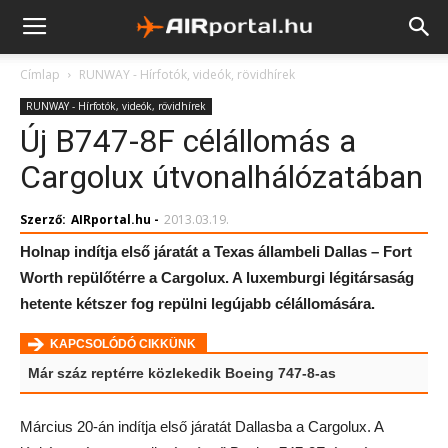
Címlap
RUNWAY - Hírfotók, videók, rövidhírek
RUNWAY - Hírfotók, videók, rövidhírek
Új B747-8F célállomás a
Cargolux útvonalhálózatában
Szerző:
AIRportal.hu
-
2013.03.19.
Holnap indítja első járatát a Texas állambeli Dallas – Fort
Worth repülőtérre a Cargolux. A luxemburgi légitársaság
hetente kétszer fog repülni legújabb célállomására.
KAPCSOLÓDÓ CIKKÜNK
Már száz reptérre közlekedik Boeing 747-8-as
Március 20-án indítja első járatát Dallasba a Cargolux. A