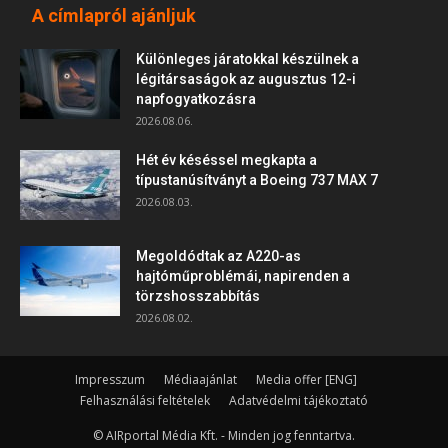
A címlapról ajánljuk
Különleges járatokkal készülnek a
légitársaságok az augusztus 12-i
napfogyatkozásra
2026.08.06.
Hét év késéssel megkapta a
típustanúsítványt a Boeing 737 MAX 7
2026.08.03.
Megoldódtak az A220-as
hajtóműproblémái, napirenden a
törzshosszabbítás
2026.08.02.
Impresszum
Médiaajánlat
Media offer [ENG]
Felhasználási feltételek
Adatvédelmi tájékoztató
© AIRportal Média Kft. - Minden jog fenntartva.