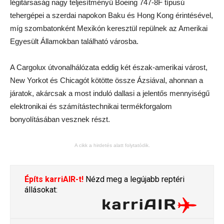
légitársaság nagy teljesítményű Boeing 747-8F típusú
tehergépei a szerdai napokon Baku és Hong Kong érintésével,
míg szombatonként Mexikón keresztül repülnek az Amerikai
Egyesült Államokban található városba.
A Cargolux útvonalhálózata eddig két észak-amerikai várost,
New Yorkot és Chicagót kötötte össze Ázsiával, ahonnan a
járatok, akárcsak a most induló dallasi a jelentős mennyiségű
elektronikai és számítástechnikai termékforgalom
bonyolításában vesznek részt.
A cikk a hirdetés alatt folytatódik.
Építs karriAIR-t!
Nézd meg a legújabb reptéri
állásokat: