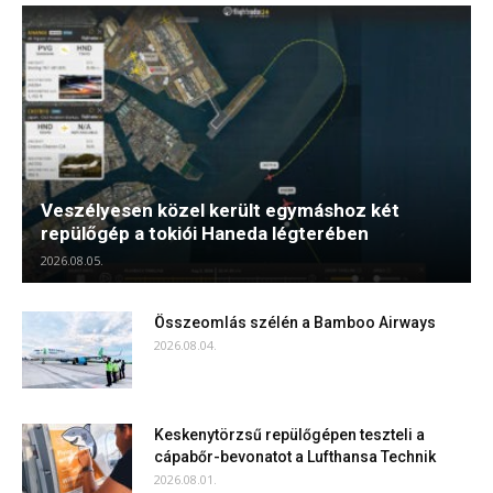
Veszélyesen közel került egymáshoz két
repülőgép a tokiói Haneda légterében
2026.08.05.
Összeomlás szélén a Bamboo Airways
2026.08.04.
Keskenytörzsű repülőgépen teszteli a
cápabőr-bevonatot a Lufthansa Technik
2026.08.01.