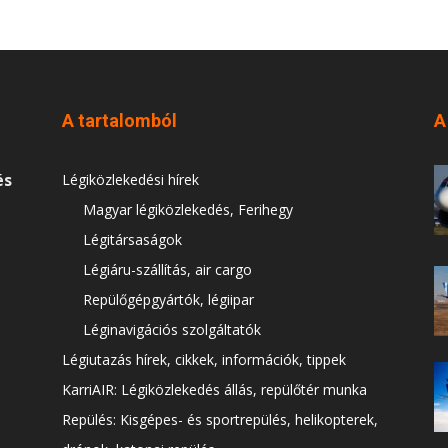
A tartalomból
A
és
Légiközlekedési hírek
Magyar légiközlekedés, Ferihegy
Légitársaságok
Légiáru-szállítás, air cargo
Repülőgépgyártók, légiipar
Léginavigációs szolgáltatók
Légiutazás hírek, cikkek, információk, tippek
KarriAIR: Légiközlekedés állás, repülőtér munka
Repülés: Kisgépes- és sportrepülés, helikopterek,