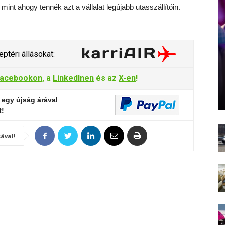
mint ahogy tennék azt a vállalat legújabb utasszállítóin.
ptéri állásokat:
acebookon
, a
LinkedInen
és az
X-en
!
 egy újság árával
t!
ával!