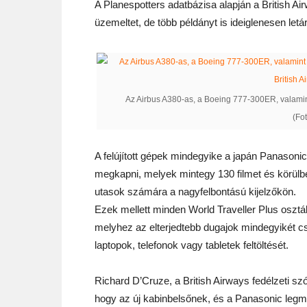
A Planespotters adatbázisa alapján a British 
üzemeltet, de több példányt is ideiglenesen letá
Az Airbus A380-as, a Boeing 777-300ER, valamin
(Fot
A felújított gépek mindegyike a japán Panasonic
megkapni, melyek mintegy 130 filmet és körülbe
utasok számára a nagyfelbontású kijelzőkön.
Ezek mellett minden World Traveller Plus osztál
melyhez az elterjedtebb dugajok mindegyikét cs
laptopok, telefonok vagy tabletek feltöltését.
Richard D’Cruze, a British Airways fedélzeti sz
hogy az új kabinbelsőnek, és a Panasonic le