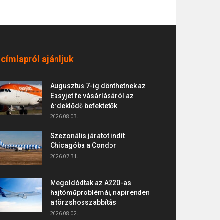
 címlapról ajánljuk
Augusztus 7-ig dönthetnek az
Easyjet felvásárlásáról az
érdeklődő befektetők
2026.08.03.
Szezonális járatot indít
Chicagóba a Condor
2026.07.31.
Megoldódtak az A220-as
hajtóműproblémái, napirenden
a törzshosszabbítás
2026.08.02.