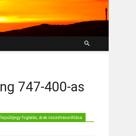
ing 747-400-as
Repülőjegy foglalás, árak összehasonlítása