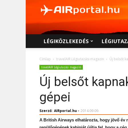
AIRportal.hu
LÉGIKÖZLEKEDÉS
LÉGIUTAZ
Címlap
travelAIR Légiutazási magazin
Új belsőt k
travelAIR Légiutazási magazin
Új belsőt kapna
gépei
Szerző:
AIRportal.hu
-
2014.09.09.
A British Airways elhatározta, hogy jövő év
repülőgépének kabinját újítja fel, hogy a c