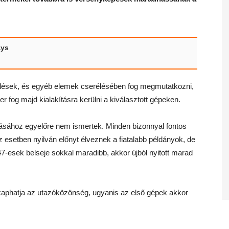
ays
lések, és egyéb elemek cserélésében fog megmutatkozni,
r fog majd kialakításra kerülni a kiválasztott gépeken.
ásához egyelőre nem ismertek. Minden bizonnyal fontos
 esetben nyilván előnyt élveznek a fiatalabb példányok, de
-esek belseje sokkal maradibb, akkor újból nyitott marad
aphatja az utazóközönség, ugyanis az első gépek akkor