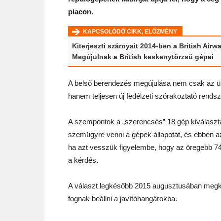
piacon.
KAPCSOLÓDÓ CIKK, ELŐZMÉNY
Kiterjeszti szárnyait 2014-ben a British Airw
Megújulnak a British keskenytörzsű gépei
A belső berendezés megújulása nem csak az ü
hanem teljesen új fedélzeti szórakoztató rendsze
A szempontok a „szerencsés” 18 gép kiválaszt
szemügyre venni a gépek állapotát, és ebben az
ha azt vesszük figyelembe, hogy az öregebb 747
a kérdés.
A választ legkésőbb 2015 augusztusában megk
fognak beállni a javítóhangárokba.