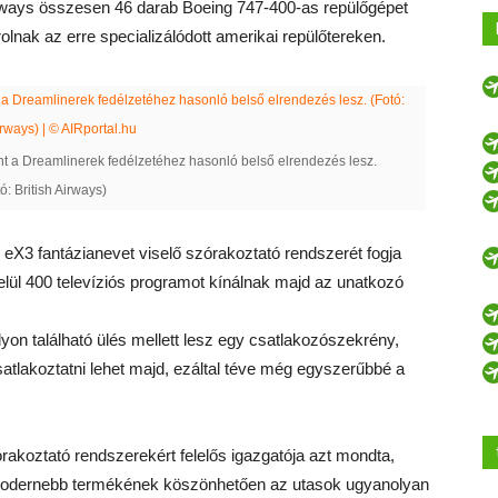
Airways összesen 46 darab Boeing 747-400-as repülőgépet
rolnak az erre specializálódott amerikai repülőtereken.
t a Dreamlinerek fedélzetéhez hasonló belső elrendezés lesz.
ó: British Airways)
 eX3 fantázianevet viselő szórakoztató rendszerét fogja
lül 400 televíziós programot kínálnak majd az unatkozó
yon található ülés mellett lesz egy csatlakozószekrény,
atlakoztatni lehet majd, ezáltal téve még egyszerűbbé a
órakoztató rendszerekért felelős igazgatója azt mondta,
gmodernebb termékének köszönhetően az utasok ugyanolyan