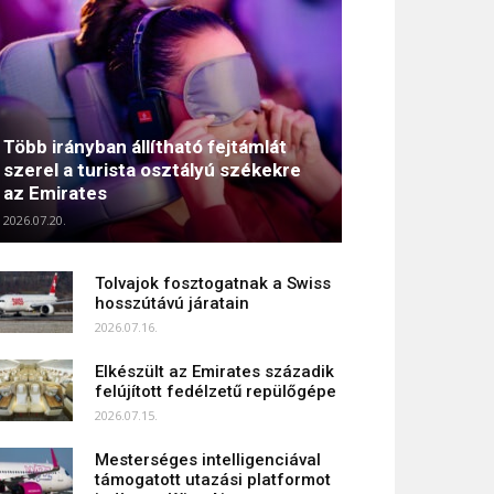
Több irányban állítható fejtámlát
szerel a turista osztályú székekre
az Emirates
2026.07.20.
Tolvajok fosztogatnak a Swiss
hosszútávú járatain
2026.07.16.
Elkészült az Emirates századik
felújított fedélzetű repülőgépe
2026.07.15.
Mesterséges intelligenciával
támogatott utazási platformot