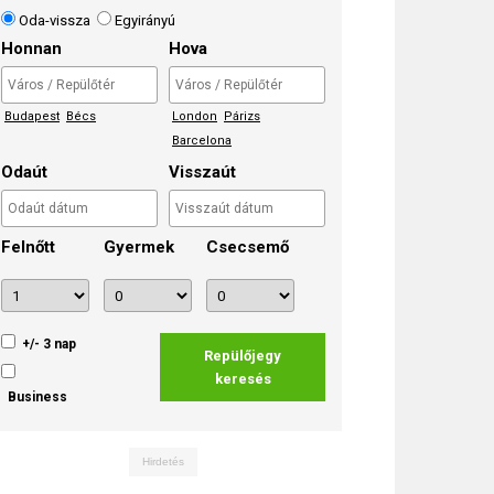
Oda-vissza
Egyirányú
Honnan
Hova
Budapest
Bécs
London
Párizs
Barcelona
Odaút
Visszaút
Felnőtt
Gyermek
Csecsemő
+/- 3 nap
Repülőjegy
keresés
Business
Hirdetés