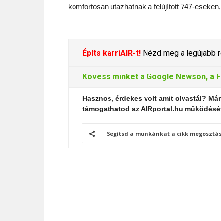
komfortosan utazhatnak a felújított 747-eseken, 
Építs karriAIR-t!
Nézd meg a legújabb re
Kövess minket a
Google Newson
, a
F
Hasznos, érdekes volt amit olvastál? Már
támogathatod az AIRportal.hu működésé
Segítsd a munkánkat a cikk megosztás