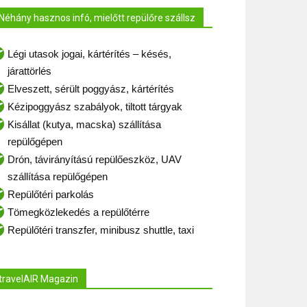
Néhány hasznos infó, mielőtt repülőre szállsz
Légi utasok jogai, kártérítés – késés,
járattörlés
Elveszett, sérült poggyász, kártérítés
Kézipoggyász szabályok, tiltott tárgyak
Kisállat (kutya, macska) szállítása
repülőgépen
Drón, távirányítású repülőeszköz, UAV
szállítása repülőgépen
Repülőtéri parkolás
Tömegközlekedés a repülőtérre
Repülőtéri transzfer, minibusz shuttle, taxi
travelAIR Magazin