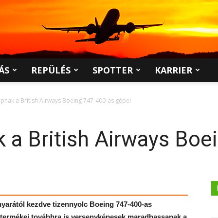
ÁS
REPÜLÉS
SPOTTER
KARRIER
apnak a British Airways Boeing 747-400-as gépei
k a British Airways Boe
 nyarától kezdve tizennyolc Boeing 747-400-as
ég termékei továbbra is versenyképesek maradhassanak a