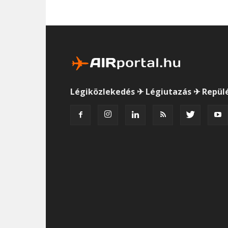
Légiközlekedés ✈ Légiutazás ✈ Repül