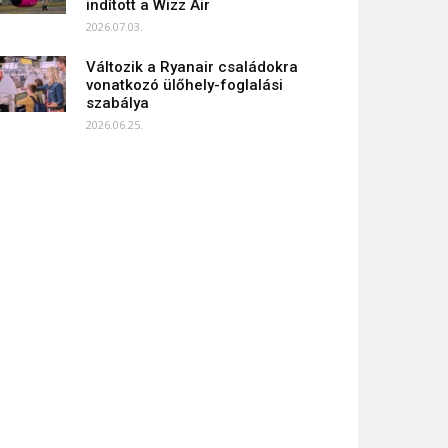
indított a Wizz Air
2026.07.03.
Változik a Ryanair családokra
vonatkozó ülőhely-foglalási
szabálya
2026.06.25.