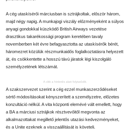
A cég utaskísérői márciusban is sztrájkoltak, először három,
majd négy napig. A munkajogi viszály előzményeként a súlyos
anyagi gondokkal küszködő British Airways vezetése
drasztikus takarékossági program keretében tavaly
novemberben két évre befagyasztotta az utaskísérők bérét,
háromezret közülük részmunkaidős foglalkoztatásra helyezett
át, és csökkentette a hosszú távú járatok légi kiszolgáló
személyzetének létszámát.
A cikk a hirdetés alatt folytatódik.
A szakszervezet szerint a cég ezzel munkaszerződéseket
sértő módosításokat kényszerített a személyzetre, előzetes
konzultáció nélkül. A vita központi elemévé vált emellett, hogy
a BA a márciusi sztrájkok résztvevőitől megvonta az
alkalmazottakat megillető jelentős utazási kedvezményeket,
és a Unite ezeknek a visszaállítását is követeli.