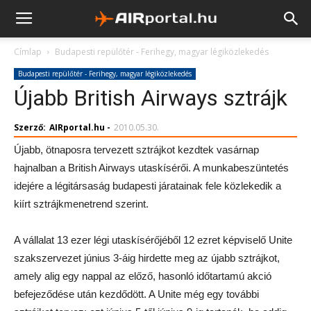
Címlap
Budapesti repülőtér - Ferihegy, magyar légiközlekedés
Budapesti repülőtér - Ferihegy, magyar légiközlekedés
Újabb British Airways sztrájk
Szerző:
AIRportal.hu
-
2010.05.30.
Újabb, ötnaposra tervezett sztrájkot kezdtek vasárnap
hajnalban a British Airways utaskísérői. A munkabeszüntetés
idejére a légitársaság budapesti járatainak fele közlekedik a
kiírt sztrájkmenetrend szerint.
A vállalat 13 ezer légi utaskísérőjéből 12 ezret képviselő Unite
szakszervezet június 3-áig hirdette meg az újabb sztrájkot,
amely alig egy nappal az előző, hasonló időtartamú akció
befejeződése után kezdődött. A Unite még egy további