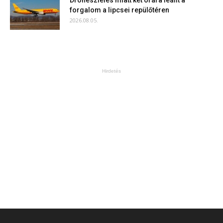
Drónészlelés miatt két órára leállt a
forgalom a lipcsei repülőtéren
2026.08.05.
Hirdetés