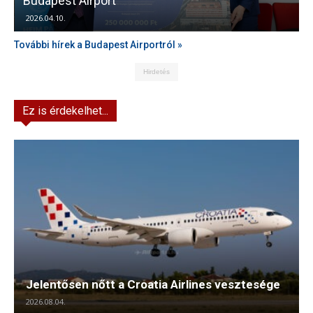
Budapest Airport
2026.04.10.
További hírek a Budapest Airportról »
Hirdetés
Ez is érdekelhet...
Jelentősen nőtt a Croatia Airlines vesztesége
2026.08.04.