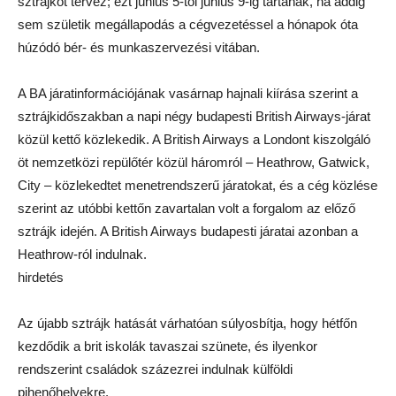
sztrájkot tervez; ezt június 5-től június 9-ig tartanák, ha addig
sem születik megállapodás a cégvezetéssel a hónapok óta
húzódó bér- és munkaszervezési vitában.
A BA járatinformációjának vasárnap hajnali kiírása szerint a
sztrájkidőszakban a napi négy budapesti British Airways-járat
közül kettő közlekedik. A British Airways a Londont kiszolgáló
öt nemzetközi repülőtér közül háromról – Heathrow, Gatwick,
City – közlekedtet menetrendszerű járatokat, és a cég közlése
szerint az utóbbi kettőn zavartalan volt a forgalom az előző
sztrájk idején. A British Airways budapesti járatai azonban a
Heathrow-ról indulnak.
hirdetés
Az újabb sztrájk hatását várhatóan súlyosbítja, hogy hétfőn
kezdődik a brit iskolák tavaszai szünete, és ilyenkor
rendszerint családok százezrei indulnak külföldi
pihenőhelyekre.