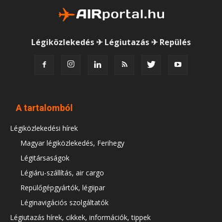
Légiközlekedés ✈ Légiutazás ✈ Repülés
A tartalomból
Légiközlekedési hírek
Magyar légiközlekedés, Ferihegy
Légitársaságok
Légiáru-szállítás, air cargo
Repülőgépgyártók, légiipar
Léginavigációs szolgáltatók
Légiutazás hírek, cikkek, információk, tippek