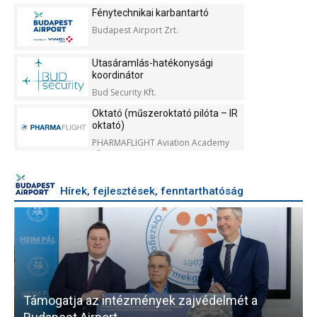
Fénytechnikai karbantartó
Budapest Airport Zrt.
Utasáramlás-hatékonysági
koordinátor
Bud Security Kft.
Oktató (műszeroktató pilóta – IR
oktató)
PHARMAFLIGHT Aviation Academy
Kft.
Hírek, fejlesztések, fenntarthatóság
Támogatja az intézmények zajvédelmét a
V