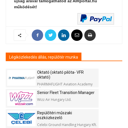
újság árával támogathatod az AIRportal.hu
működését!
Légiközlekedés állás, repülőtér munka
Oktató (oktató pilóta- VFR
oktató)
PHARMAFLIGHT Aviation Academy
Kft.
Senior Fleet Transition Manager
Wizz Air Hungary Ltd.
Repülőtéri műszaki
eszközkezelő
Celebi Ground Handling Hungary Kft.