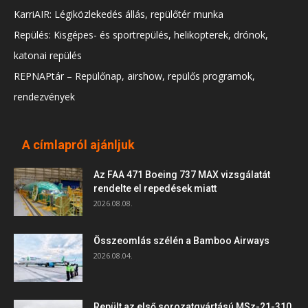
KarriAIR: Légiközlekedés állás, repülőtér munka
Repülés: Kisgépes- és sportrepülés, helikopterek, drónok,
katonai repülés
REPNAPtár – Repülőnap, airshow, repülős programok,
rendezvények
A címlapról ajánljuk
Az FAA 471 Boeing 737 MAX vizsgálatát
rendelte el repedések miatt
2026.08.08.
Összeomlás szélén a Bamboo Airways
2026.08.04.
Repült az első sorozatgyártású MSz-21-310