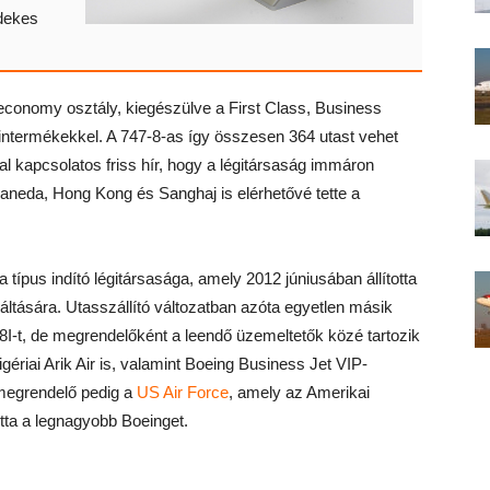
rdekes
 economy osztály, kiegészülve a First Class, Business
termékekkel. A 747-8-as így összesen 364 utast vehet
al kapcsolatos friss hír, hogy a légitársaság immáron
Haneda, Hong Kong és Sanghaj is elérhetővé tette a
 típus indító légitársasága, amely 2012 júniusában állította
áltására. Utasszállító változatban azóta egyetlen másik
7-8I-t, de megrendelőként a leendő üzemeltetők közé tartozik
igériai Arik Air is, valamint Boeing Business Jet VIP-
 megrendelő pedig a
US Air Force
, amely az Amerikai
tta a legnagyobb Boeinget.