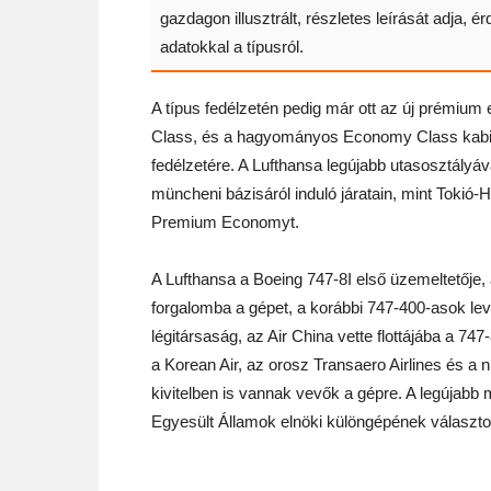
gazdagon illusztrált, részletes leírását adja, é
adatokkal a típusról.
A típus fedélzetén pedig már ott az új prémium
Class, és a hagyományos Economy Class kabin
fedélzetére. A Lufthansa legújabb utasosztályáv
müncheni bázisáról induló járatain, mint Tokió-
Premium Economyt.
A Lufthansa a Boeing 747-8I első üzemeltetője, a
forgalomba a gépet, a korábbi 747-400-asok lev
légitársaság, az Air China vette flottájába a 74
a Korean Air, az orosz Transaero Airlines és a n
kivitelben is vannak vevők a gépre. A legújabb
Egyesült Államok elnöki különgépének választo