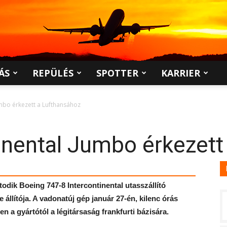
ÁS
REPÜLÉS
SPOTTER
KARRIER
umbo érkezett a Lufthansához
inental Jumbo érkezett
todik Boeing 747-8 Intercontinental utasszállító
állítója. A vadonatúj gép január 27-én, kilenc órás
 a gyártótól a légitársaság frankfurti bázisára.