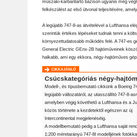
műszaki-karbantartó bázison ugyanis még végle
felkészülést az első útvonal teljesítésére, ame
A legújabb 747-8-as átvételével a Lufthansa elég
szerintük értékes lépéseket tudnak tenni a kö
környezettudatosabb működés felé. A 747-es gé
General Electric GEnx-2B hajtóműveinek kösz
halkabb, ami egy ekkora, négy-hajtóműves gép
CIKKAJÁNLÓ
Csúcskategóriás négy-hajtóm
Modell-, és típusbemutató cikkünk a Boeing 7
legújabb változatáról, az utasszállító 747-8-asr
amelyben végig követhető a Lufthansa és a 
közös története a kezdetektől egészen az új
Intercontinental megjelenéséig.
A modellbemutató pedig a Lufthansa saját ren
1:200 méretarányú 747-8I modelljének fotókka