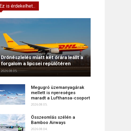
Ez is érdekelhet...
Drónészlelés miatt két órára leállt a
forgalom a lipcsei repülőtéren
2026.08.05.
Megugró üzemanyagárak
mellett is nyereséges
maradt a Lufthansa-csoport
2026.08.05.
Összeomlás szélén a
Bamboo Airways
2026.08.04.