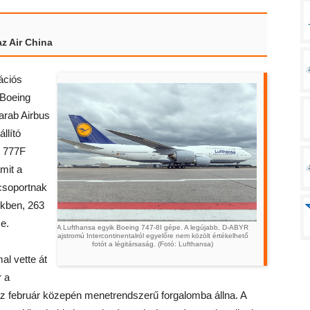
z Air China
ációs
 Boeing
arab Airbus
llító
g 777F
mit a
tcsoportnak
ékben, 263
e.
A Lufthansa egyik Boeing 747-8I gépe. A legújabb, D-ABYR
lajstromú Intercontinentalról egyelőre nem közölt értékelhető
fotót a légitársaság. (Fotó: Lufthansa)
l vette át
r a
 az február közepén menetrendszerű forgalomba állna. A