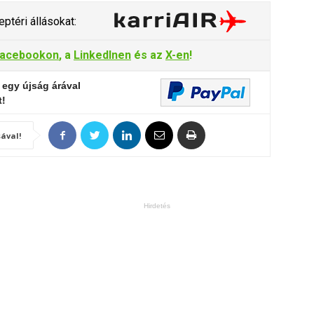
ptéri állásokat:
acebookon
, a
LinkedInen
és az
X-en
!
 egy újság árával
t!
ával!
Hirdetés