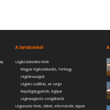
A tartalomból
A
és
Légiközlekedési hírek
Magyar légiközlekedés, Ferihegy
Légitársaságok
Légiáru-szállítás, air cargo
Repülőgépgyártók, légiipar
Léginavigációs szolgáltatók
Légiutazás hírek, cikkek, információk, tippek