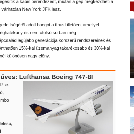
gesítik a kabin berendezést, miután a gép megkezdheti a
ly várhatóan New York JFK lesz.
edettségéről adott hangot a típust illetően, amellyel
ltséghatékony és nem utolsó sorban még
pcsalád legújabb generációja korszerű rendszereinek és
önthetően 15%-kal üzemanyag takarékosabb és 30%-kal
nél különösen nagy előny.
űves: Lufthansa Boeing 747-8I
47-es
ól,
Jumbo
delésű,
l