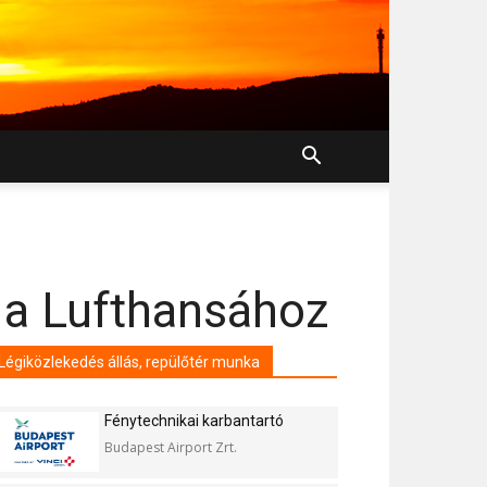
 a Lufthansához
Légiközlekedés állás, repülőtér munka
Fénytechnikai karbantartó
Budapest Airport Zrt.