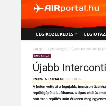
AIRportal.hu
LÉGIKÖZLEKEDÉS
LÉGIUTAZ
Címlap
Légitársaságok
Újabb Intercontinental J
Légitársaságok
Újabb Intercont
Szerző:
AIRportal.hu
-
2015.01.30.
A héten vette át a legújabb, immáron tizenha
repülőgépét a Lufthansa, a típus első üzembe 
non-stop repülés után érkezett meg egyenesen