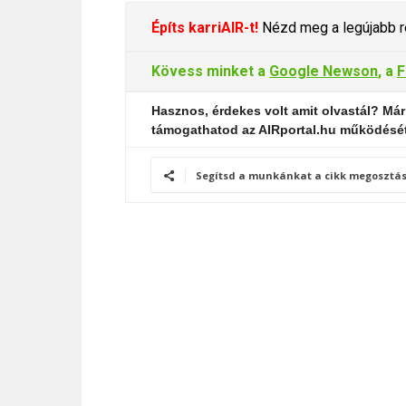
Építs karriAIR-t!
Nézd meg a legújabb re
Kövess minket a
Google Newson
, a
F
Hasznos, érdekes volt amit olvastál? Már
támogathatod az AIRportal.hu működésé
Segítsd a munkánkat a cikk megosztás