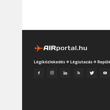
Légiközlekedés ✈ Légiutazás ✈ Repül