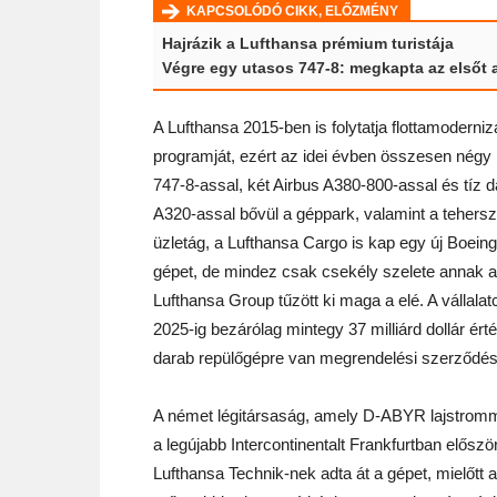
KAPCSOLÓDÓ CIKK, ELŐZMÉNY
Hajrázik a Lufthansa prémium turistája
Végre egy utasos 747-8: megkapta az elsőt a
A Lufthansa 2015-ben is folytatja flottamoderniz
programját, ezért az idei évben összesen négy
747-8-assal, két Airbus A380-800-assal és tíz d
A320-assal bővül a géppark, valamint a teherszá
üzletág, a Lufthansa Cargo is kap egy új Boein
gépet, de mindez csak csekély szelete annak a
Lufthansa Group tűzött ki maga a elé. A vállala
2025-ig bezárólag mintegy 37 milliárd dollár ért
darab repülőgépre van megrendelési szerződés
A német légitársaság, amely D-ABYR lajstromma
a legújabb Intercontinentalt Frankfurtban előszö
Lufthansa Technik-nek adta át a gépet, mielőtt