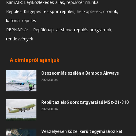
KarriAIR: Légiközlekedés állás, repülőtér munka
Repülés: Kisgépes- és sportrepülés, helikopterek, drónok,
katonai repülés
REPNAPtár – Repülőnap, airshow, repülős programok,
rendezvények
A címlapról ajánljuk
Összeomlás szélén a Bamboo Airways
2026.08.04.
Repült az első sorozatgyártású MSz-21-310
2026.08.04.
Veszélyesen közel került egymáshoz két