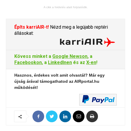
A cikk a hirdetés alatt folytatódik.
Építs karriAIR-t!
Nézd meg a legújabb reptéri
állásokat:
Kövess minket a
Google Newson
, a
Facebookon
, a
LinkedInen
és az
X-en
!
Hasznos, érdekes volt amit olvastál? Már egy
újság árával támogathatod az AIRportal.hu
működését!