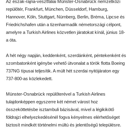
Az észak-rajna-vesztfáliai Münster-Osnabrück nemzetközi
repülőtér, Frankfurt, München, Düsseldorf, Hamburg,
Hannover, Köln, Stuttgart, Nürnberg, Berlin, Bréma, Lipcse és
Friedrichshafen után a tizenharmadik németországi célpont,
amelyre a Turkish Airlines közvetlen járatokat kínál, június 18-
a óta.
A hét négy napján, keddenként, szerdánként, péntekenként és
szombatonként igénybe vehető útvonalat a török flotta Boeing
737NG típusai teljesítik. A múlt hét szerdai nyitójáraton egy
737-800-as közlekedett.
Münster-Osnabrück repülőterével a Turkish Airlines
tulajdonképpen egyszerre két német várost hoz
összeköttetésbe isztambuli bázisával, mivel a légikikötő
földrajzi elhelyezkedésénél fogva kényelmes elérhetőséget
biztosít mindkét történelmi múltú és jelentőségű településre.