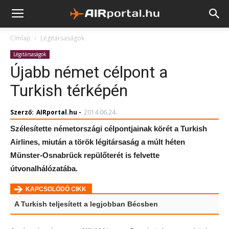
Címlap
Légitársaságok
Légitársaságok
Újabb német célpont a
Turkish térképén
Szerző:
AIRportal.hu
-
2014.06.24.
Szélesítette németországi célpontjainak körét a Turkish
Airlines, miután a török légitársaság a múlt héten
Münster-Osnabrück repülőterét is felvette
útvonalhálózatába.
KAPCSOLÓDÓ CIKK
A Turkish teljesített a legjobban Bécsben