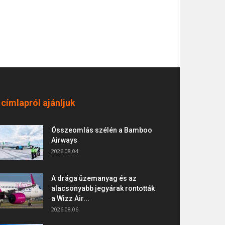
 címlapról ajánljuk
Összeomlás szélén a Bamboo
Airways
2026.08.04.
A drága üzemanyag és az
alacsonyabb jegyárak rontották
a Wizz Air...
2026.08.06.