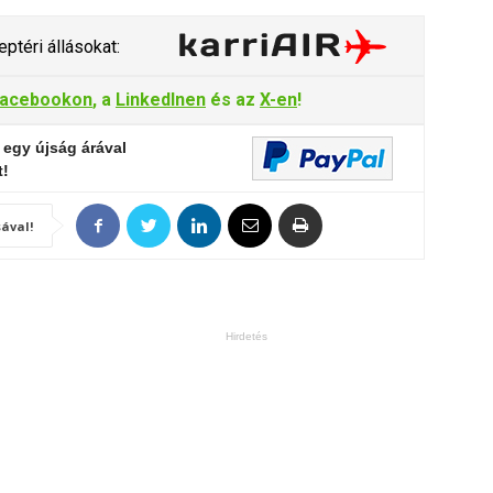
ptéri állásokat:
acebookon
, a
LinkedInen
és az
X-en
!
 egy újság árával
t!
ával!
Hirdetés