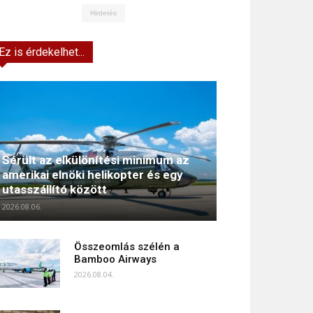
Hirdetés
Ez is érdekelhet...
Sérült az elkülönítési minimum az
amerikai elnöki helikopter és egy
utasszállító között
2026.08.06.
Összeomlás szélén a
Bamboo Airways
2026.08.04.