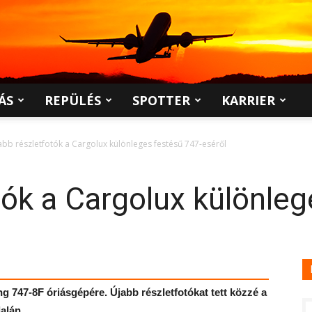
ÁS
REPÜLÉS
SPOTTER
KARRIER
abb részletfotók a Cargolux különleges festésű 747-eséről
tók a Cargolux különleg
ng 747-8F óriásgépére. Újabb részletfotókat tett közzé a
alán.