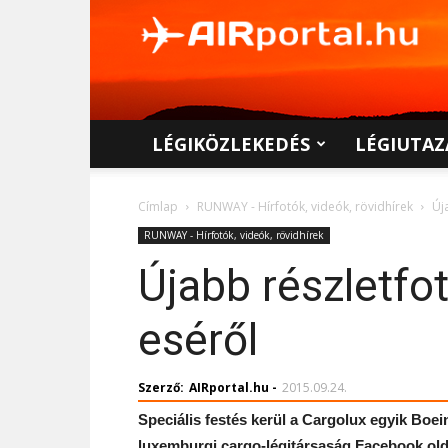
AIRportal.hu
LÉGIKÖZLEKEDÉS
LÉGIUTAZ
Címlap
RUNWAY - Hírfotók, videók, rövidhírek
Új
RUNWAY - Hírfotók, videók, rövidhírek
Újabb részletfo
eséről
Szerző:
AIRportal.hu
-
2015.09.24.
Speciális festés kerül a Cargolux egyik Boei
luxemburgi cargo-légitársaság Facebook old