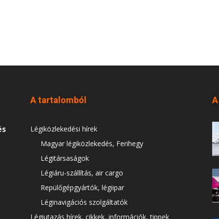
A tartalomból
A
és
Légiközlekedési hírek
Magyar légiközlekedés, Ferihegy
Légitársaságok
Légiáru-szállítás, air cargo
Repülőgépgyártók, légiipar
Léginavigációs szolgáltatók
Légiutazás hírek, cikkek, információk, tippek