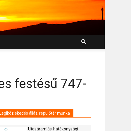
es festésű 747-
Légiközlekedés állás, repülőtér munka
Utasáramlás-hatékonysági