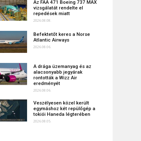
Az FAA 471 Boeing 737 MAX
vizsgálatát rendelte el
repedések miatt
2026.08.08.
Befektetőt keres a Norse
Atlantic Airways
2026.08.06.
A drága üzemanyag és az
alacsonyabb jegyárak
rontották a Wizz Air
eredményét
2026.08.06.
Veszélyesen közel került
egymáshoz két repülőgép a
tokiói Haneda légterében
2026.08.05.