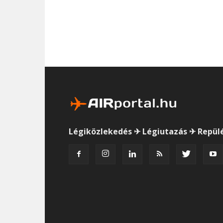
Légiközlekedés ✈ Légiutazás ✈ Repül