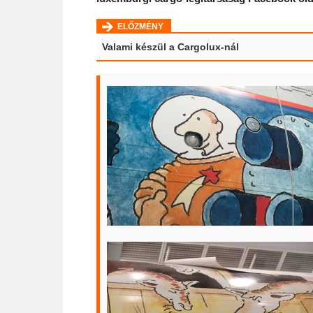
ELŐZMÉNY
Valami készül a Cargolux-nál