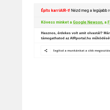
Építs karriAIR-t!
Nézd meg a legújabb re
Kövess minket a
Google Newson
, a
F
Hasznos, érdekes volt amit olvastál? Már
támogathatod az AIRportal.hu működésé
Segítsd a munkánkat a cikk megosztás