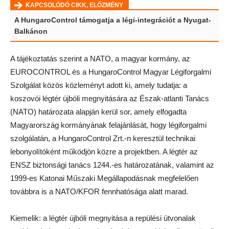
KAPCSOLÓDÓ CIKK, ELŐZMÉNY
A HungaroControl támogatja a légi-integrációt a Nyugat-
Balkánon
A tájékoztatás szerint a NATO, a magyar kormány, az
EUROCONTROL és a HungaroControl Magyar Légiforgalmi
Szolgálat közös közleményt adott ki, amely tudatja: a
koszovói légtér újbóli megnyitására az Észak-atlanti Tanács
(NATO) határozata alapján kerül sor, amely elfogadta
Magyarország kormányának felajánlását, hogy légiforgalmi
szolgálatán, a HungaroControl Zrt.-n keresztül technikai
lebonyolítóként működjön közre a projektben. A légtér az
ENSZ biztonsági tanács 1244.-es határozatának, valamint az
1999-es Katonai Műszaki Megállapodásnak megfelelően
továbbra is a NATO/KFOR fennhatósága alatt marad.
Kiemelik: a légtér újbóli megnyitása a repülési útvonalak