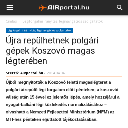
Címlap
Légiforgalmi irányítás, léginavigációs szolgáltatók
Légiforgalmi irányítás, léginavigációs szolgáltatók
Újra repülhetnek polgári
gépek Koszovó magas
légterében
Szerző:
AIRportal.hu
-
2014.04.04.
Újból megnyitották a Koszovó feletti magaslégteret a
polgári átrepülő légi forgalom előtt pénteken; a koszovói
válság után 15 évvel ez jelentős lépés, amely hozzájárul a
nyugat-balkáni légi közlekedés normalizálásához –
olvasható a Nemzeti Fejlesztési Minisztérium (NFM) az
MTI-hez pénteken eljuttatott tájékoztatásában.