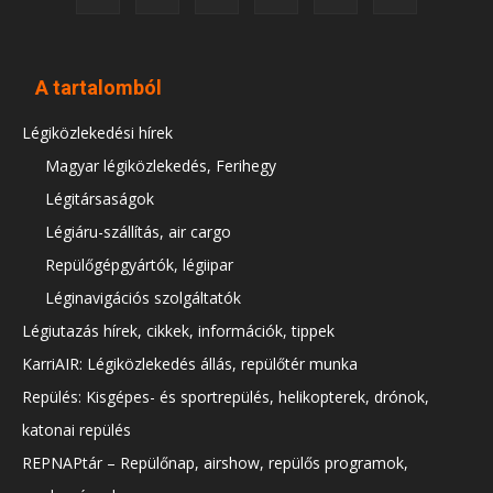
A tartalomból
Légiközlekedési hírek
Magyar légiközlekedés, Ferihegy
Légitársaságok
Légiáru-szállítás, air cargo
Repülőgépgyártók, légiipar
Léginavigációs szolgáltatók
Légiutazás hírek, cikkek, információk, tippek
KarriAIR: Légiközlekedés állás, repülőtér munka
Repülés: Kisgépes- és sportrepülés, helikopterek, drónok,
katonai repülés
REPNAPtár – Repülőnap, airshow, repülős programok,