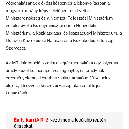
végrehajtásának előkészítésben és a lebonyolításban a
magyar kormány képviseletében részt vett a
Miniszterelnökség és a Nemzeti Fejlesztési Minisztérium
vezetésével a Külügyminisztérium, a Honvédelmi
Minisztérium, a Közigazgatási és Igazságügyi Minisztérium, a
Nemzeti Közlekedési Hatóság és a Közlekedésbiztonsági
Szervezet.
Az MTI információi szerint a légtér megnyitása egy folyamat,
amely közel két hónapot vesz igénybe, és amelynek
eredményeként a légtérhasználat várhatóan 2014 június
elejére, 15 évvel a koszovói válság után éri el teljes
kapacitását.
Építs karriAIR-t!
Nézd meg a legújabb reptéri
állásokat: