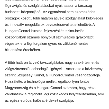
léginavigációs szolgáltatásokat nyújthasson a társaság
budapesti központjából. Az egymással nem szomszédos
országok közötti, több határon átívelő szolgáltatást különleges
és innovatív megoldások bevezetésével tette lehetővé. A
HungaroControl kutatás-fejlesztési és szimulációs
központjában számos bonyolult szimulációs gyakorlatot
végeztek el a légi forgalom gyors és zökkenőmentes
biztosítása érdekében.
A több határon átívelő távszolgáltatás nagy szakértelmet és
világszínvonalú technológiát igényel – ismertette a közlemény
szerint Szepessy Kornél, a HungaroControl vezérigazgatója.
Hozzátette: a technológia mellett legalább ilyen fontos
Magyarország és a HungaroControl számára, hogy részt
vállalhatunk a regionális légi közlekedés helyreállításában, ami
az egész európai hálózat érdekeit szolgálja.