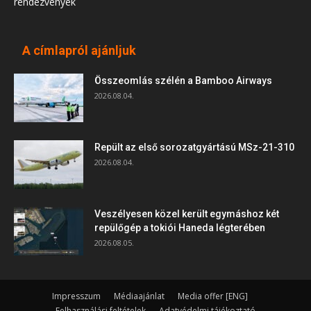
rendezvények
A címlapról ajánljuk
Összeomlás szélén a Bamboo Airways
2026.08.04.
Repült az első sorozatgyártású MSz-21-310
2026.08.04.
Veszélyesen közel került egymáshoz két
repülőgép a tokiói Haneda légterében
2026.08.05.
Impresszum
Médiaajánlat
Media offer [ENG]
Felhasználási feltételek
Adatvédelmi tájékoztató