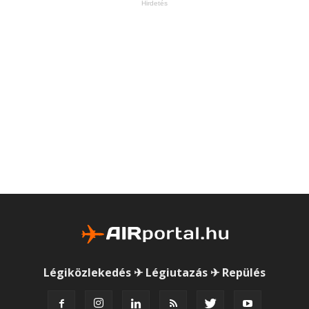
Hirdetés
Légiközlekedés ✈ Légiutazás ✈ Repülés