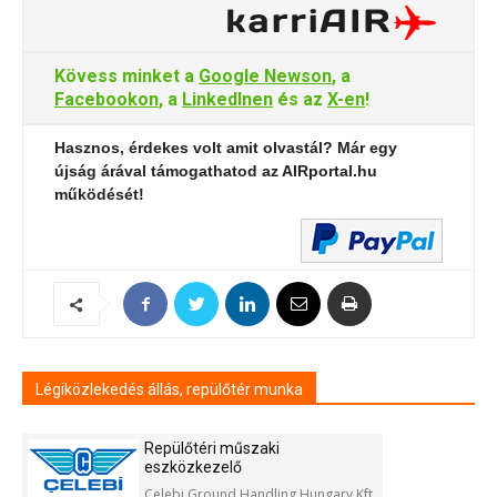
Kövess minket a
Google Newson
, a
Facebookon
, a
LinkedInen
és az
X-en
!
Hasznos, érdekes volt amit olvastál? Már egy
újság árával támogathatod az AIRportal.hu
működését!
Légiközlekedés állás, repülőtér munka
Repülőtéri műszaki
eszközkezelő
Celebi Ground Handling Hungary Kft.