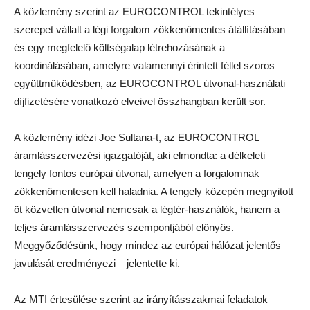
A közlemény szerint az EUROCONTROL tekintélyes
szerepet vállalt a légi forgalom zökkenőmentes átállításában
és egy megfelelő költségalap létrehozásának a
koordinálásában, amelyre valamennyi érintett féllel szoros
együttműködésben, az EUROCONTROL útvonal-használati
díjfizetésére vonatkozó elveivel összhangban került sor.
A közlemény idézi Joe Sultana-t, az EUROCONTROL
áramlásszervezési igazgatóját, aki elmondta: a délkeleti
tengely fontos európai útvonal, amelyen a forgalomnak
zökkenőmentesen kell haladnia. A tengely közepén megnyitott
öt közvetlen útvonal nemcsak a légtér-használók, hanem a
teljes áramlásszervezés szempontjából előnyös.
Meggyőződésünk, hogy mindez az európai hálózat jelentős
javulását eredményezi – jelentette ki.
Az MTI értesülése szerint az irányításszakmai feladatok