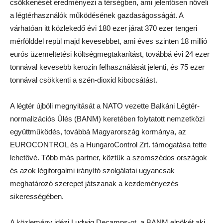
csökkenését eredményezi a térségben, ami jelentősen növeli
a légtérhasználók működésének gazdaságosságát. A
várhatóan itt közlekedő évi 180 ezer járat 370 ezer tengeri
mérfölddel repül majd kevesebbet, ami éves szinten 18 millió
eurós üzemeltetési költségmegtakarítást, továbbá évi 24 ezer
tonnával kevesebb kerozin felhasználását jelenti, és 75 ezer
tonnával csökkenti a szén-dioxid kibocsátást.
A légtér újbóli megnyitását a NATO vezette Balkáni Légtér-
normalizációs Ülés (BANM) keretében folytatott nemzetközi
együttműködés, továbbá Magyarország kormánya, az
EUROCONTROL és a HungaroControl Zrt. támogatása tette
lehetővé. Több más partner, köztük a szomszédos országok
és azok légiforgalmi irányító szolgálatai ugyancsak
meghatározó szerepet játszanak a kezdeményezés
sikerességében.
A közlemény idézi Ludwig Decamps-ot, a BANM elnökét aki