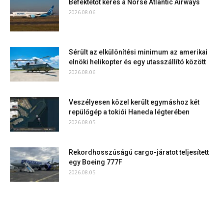
Befektetőt keres a Norse Atlantic Airways
2026.08.06.
Sérült az elkülönítési minimum az amerikai
elnöki helikopter és egy utasszállító között
2026.08.06.
Veszélyesen közel került egymáshoz két
repülőgép a tokiói Haneda légterében
2026.08.05.
Rekordhosszúságú cargo-járatot teljesített
egy Boeing 777F
2026.08.05.