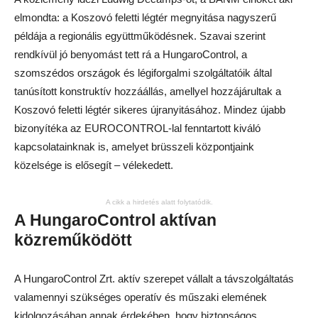
elmondta: a Koszovó feletti légtér megnyitása nagyszerű
példája a regionális együttműködésnek. Szavai szerint
rendkívül jó benyomást tett rá a HungaroControl, a
szomszédos országok és légiforgalmi szolgáltatóik által
tanúsított konstruktív hozzáállás, amellyel hozzájárultak a
Koszovó feletti légtér sikeres újranyitásához. Mindez újabb
bizonyítéka az EUROCONTROL-lal fenntartott kiváló
kapcsolatainknak is, amelyet brüsszeli központjaink
közelsége is elősegít – vélekedett.
A cikk a hirdetés alatt folytatódik.
A HungaroControl aktívan
közreműködött
A HungaroControl Zrt. aktív szerepet vállalt a távszolgáltatás
valamennyi szükséges operatív és műszaki elemének
kidolgozásában annak érdekében, hogy biztonságos