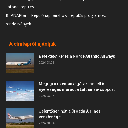
katonai repülés
REPNAPtár – Repülőnap, airshow, repülős programok,
rendezvények
A címlapról ajánljuk
Befektetőt keres a Norse Atlantic Airways
2026.08.06.
Megugró üzemanyagárak mellett is
nyereséges maradt a Lufthansa-csoport
2026.08.05.
Jelentősen nőtt a Croatia Airlines
vesztesége
2026.08.04.