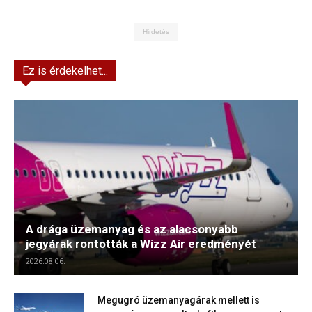
Hirdetés
Ez is érdekelhet...
A drága üzemanyag és az alacsonyabb
jegyárak rontották a Wizz Air eredményét
2026.08.06.
Megugró üzemanyagárak mellett is