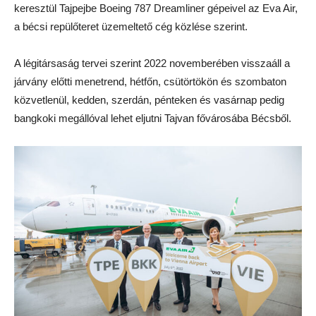
keresztül Tajpejbe Boeing 787 Dreamliner gépeivel az Eva Air,
a bécsi repülőteret üzemeltető cég közlése szerint.
A légitársaság tervei szerint 2022 novemberében visszaáll a
járvány előtti menetrend, hétfőn, csütörtökön és szombaton
közvetlenül, kedden, szerdán, pénteken és vasárnap pedig
bangkoki megállóval lehet eljutni Tajvan fővárosába Bécsből.