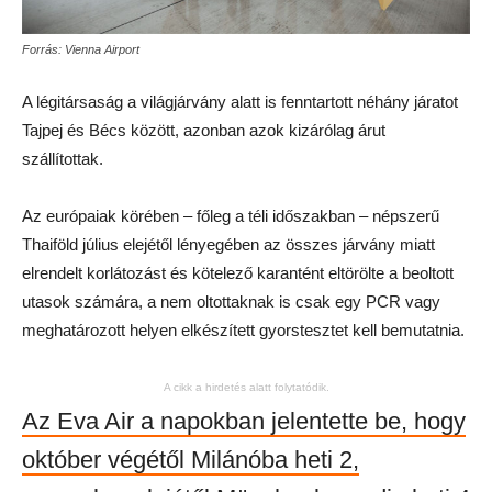
Forrás: Vienna Airport
A légitársaság a világjárvány alatt is fenntartott néhány járatot
Tajpej és Bécs között, azonban azok kizárólag árut
szállítottak.
Az európaiak körében – főleg a téli időszakban – népszerű
Thaiföld július elejétől lényegében az összes járvány miatt
elrendelt korlátozást és kötelező karantént eltörölte a beoltott
utasok számára, a nem oltottaknak is csak egy PCR vagy
meghatározott helyen elkészített gyorstesztet kell bemutatnia.
A cikk a hirdetés alatt folytatódik.
Az Eva Air a napokban jelentette be, hogy
október végétől Milánóba heti 2,