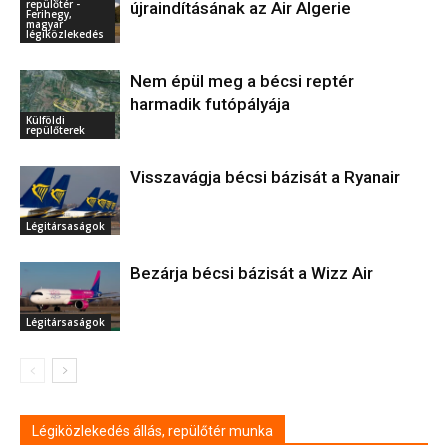
repülőtér -
újraindításának az Air Algerie
Ferihegy,
magyar
légiközlekedés
Nem épül meg a bécsi reptér
harmadik futópályája
Külföldi
repülőterek
Visszavágja bécsi bázisát a Ryanair
Légitársaságok
Bezárja bécsi bázisát a Wizz Air
Légitársaságok
Légiközlekedés állás, repülőtér munka