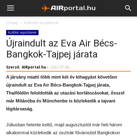
Címlap
Külföldi repülőterek
Külföldi repülőterek
Újraindult az Eva Air Bécs-
Bangkok-Tajpej járata
Szerző:
AIRportal.hu
-
2022.07.06.
A járvány miatti több mint két év kihagyást követően
újraindult az Eva Air Bécs-Bangkok-Tajpej járata,
Thaiföldön feloldották az utazási korlátozásokat, ősszel
már Milánóba és Münchenbe is közlekedik a tajvani
légitársaság.
Júliusban hetente kettő, majd augusztustól már heti három
alkalommal közlekedik az osztrák fővárosból Bangkokon