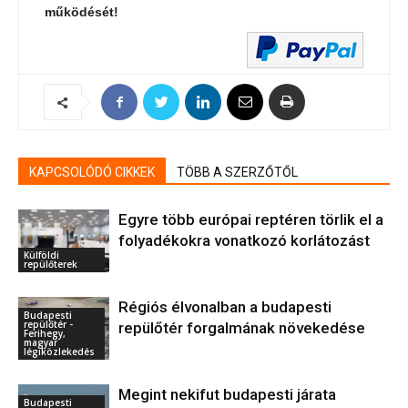
működését!
KAPCSOLÓDÓ CIKKEK
TÖBB A SZERZŐTŐL
Egyre több európai reptéren törlik el a
folyadékokra vonatkozó korlátozást
Külföldi
repülőterek
Régiós élvonalban a budapesti
Budapesti
repülőtér -
repülőtér forgalmának növekedése
Ferihegy,
magyar
légiközlekedés
Megint nekifut budapesti járata
Budapesti