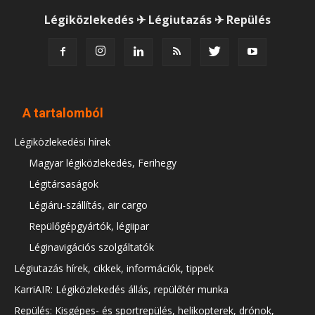
Légiközlekedés ✈ Légiutazás ✈ Repülés
A tartalomból
Légiközlekedési hírek
Magyar légiközlekedés, Ferihegy
Légitársaságok
Légiáru-szállítás, air cargo
Repülőgépgyártók, légiipar
Léginavigációs szolgáltatók
Légiutazás hírek, cikkek, információk, tippek
KarriAIR: Légiközlekedés állás, repülőtér munka
Repülés: Kisgépes- és sportrepülés, helikopterek, drónok,