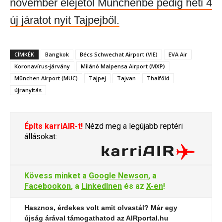
november elejétől Münchenbe pedig heti 4
új járatot nyit Tajpejből.
CÍMKÉK
Bangkok
Bécs Schwechat Airport (VIE)
EVA Air
Koronavírus-járvány
Milánó Malpensa Airport (MXP)
München Airport (MUC)
Tajpej
Tajvan
Thaiföld
újranyitás
Építs karriAIR-t!
Nézd meg a legújabb reptéri
állásokat:
Kövess minket a
Google Newson
, a
Facebookon
, a
LinkedInen
és az
X-en
!
Hasznos, érdekes volt amit olvastál? Már egy
újság árával támogathatod az AIRportal.hu