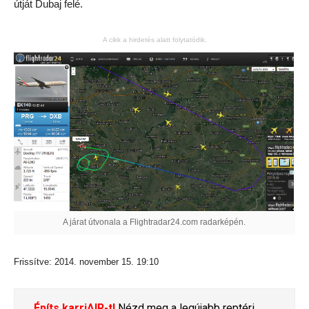
útját Dubaj felé.
A cikk a hirdetés alatt folytatódik.
A járat útvonala a Flightradar24.com radarképén.
Frissítve: 2014. november 15. 19:10
Építs karriAIR-t!
Nézd meg a legújabb reptéri