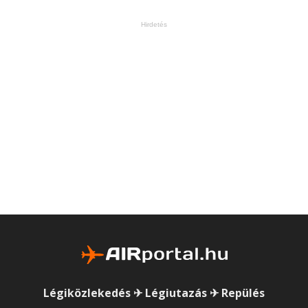
Hirdetés
Légiközlekedés ✈ Légiutazás ✈ Repülés