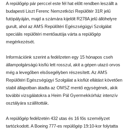
A repülőgép pár perccel este fél hat előtt rendben leszállt a
budapesti Liszt Ferenc Nemzetközi Repülőtér 31R jelű
futópályáján, majd a számára kijelölt R278A jelű állóhelyre
gurult, ahol az AMS Repülőtéri Egészségügyi Szolgálat
speciális repülőtéri mentőautója várta a repülőgép
megérkezését.
Információink szerint a fedélzeten egy 15 hónapos cseh
állampolgárságú kisfiú lett rosszul, akit a gépen utazó orvos
még a levegőben elsősegélyben részesített. Az AMS
Repülőtéri Egészségügyi Szolgálat a kisfiút ellátást követően
stabil állapotban átadta az OMSZ mentő egységének, akik
további vizsgálatokra a Heim Pál Gyermekkórház intenzív
osztályára szállították.
A repülőgép fedélzetén 432 utas és 16 fős személyzet
tartózkodott. A Boeing 777-es repülőgép 19:10-kor folytatta