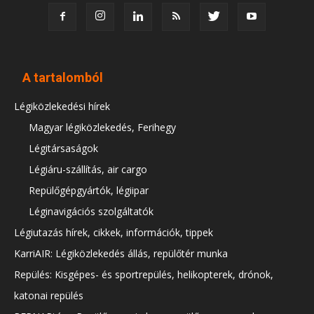
A tartalomból
Légiközlekedési hírek
Magyar légiközlekedés, Ferihegy
Légitársaságok
Légiáru-szállítás, air cargo
Repülőgépgyártók, légiipar
Léginavigációs szolgáltatók
Légiutazás hírek, cikkek, információk, tippek
KarriAIR: Légiközlekedés állás, repülőtér munka
Repülés: Kisgépes- és sportrepülés, helikopterek, drónok,
katonai repülés