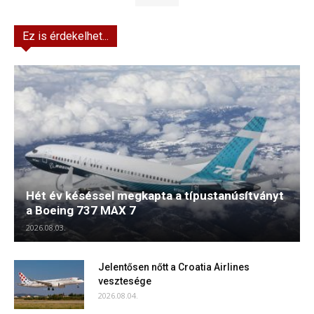
Ez is érdekelhet...
Hét év késéssel megkapta a típustanúsítványt
a Boeing 737 MAX 7
2026.08.03.
Jelentősen nőtt a Croatia Airlines
vesztesége
2026.08.04.