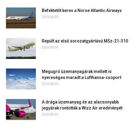
Befektetőt keres a Norse Atlantic Airways
2026.08.06.
Repült az első sorozatgyártású MSz-21-310
2026.08.04.
Megugró üzemanyagárak mellett is
nyereséges maradt a Lufthansa-csoport
2026.08.05.
A drága üzemanyag és az alacsonyabb
jegyárak rontották a Wizz Air eredményét
2026.08.06.