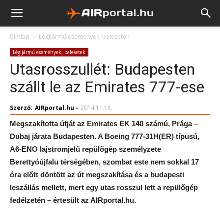
Címlap
Légijármű események, balesetek
Légijármű események, balesetek
Utasrosszullét: Budapesten
szállt le az Emirates 777-ese
Szerző:
AIRportal.hu
-
2014.11.15.
Megszakította útját az Emirates EK 140 számú, Prága –
Dubaj járata Budapesten. A Boeing 777-31H(ER) típusú,
A6-ENO lajstromjelű repülőgép személyzete
Berettyóújfalu térségében, szombat este nem sokkal 17
óra előtt döntött az út megszakítása és a budapesti
leszállás mellett, mert egy utas rosszul lett a repülőgép
fedélzetén – értesült az AIRportal.hu.