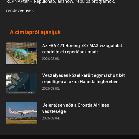
REPNAPtár – Repülőnap, airshow, repülős programok,
rendezvények
A címlapról ajánljuk
Az FAA 471 Boeing 737 MAX vizsgálatát
rendelte el repedések miatt
2026.08.08.
Veszélyesen közel került egymáshoz két
repülőgép a tokiói Haneda légterében
2026.08.05.
Jelentősen nőtt a Croatia Airlines
vesztesége
2026.08.04.