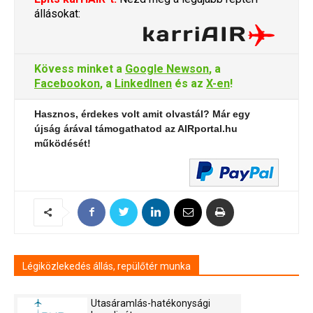
állásokat:
Kövess minket a
Google Newson
, a
Facebookon
, a
LinkedInen
és az
X-en
!
Hasznos, érdekes volt amit olvastál? Már egy
újság árával támogathatod az AIRportal.hu
működését!
Légiközlekedés állás, repülőtér munka
Utasáramlás-hatékonysági