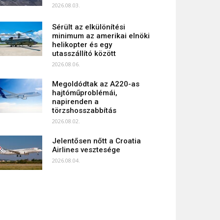
2026.08.03.
Sérült az elkülönítési
minimum az amerikai elnöki
helikopter és egy
utasszállító között
2026.08.06.
Megoldódtak az A220-as
hajtóműproblémái,
napirenden a
törzshosszabbítás
2026.08.02.
Jelentősen nőtt a Croatia
Airlines vesztesége
2026.08.04.