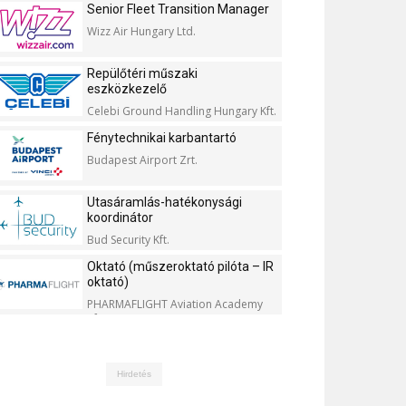
Senior Fleet Transition Manager
Wizz Air Hungary Ltd.
Repülőtéri műszaki
eszközkezelő
Celebi Ground Handling Hungary Kft.
Fénytechnikai karbantartó
Budapest Airport Zrt.
Utasáramlás-hatékonysági
koordinátor
Bud Security Kft.
Oktató (műszeroktató pilóta – IR
oktató)
PHARMAFLIGHT Aviation Academy
Kft.
Hirdetés