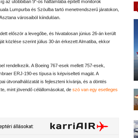
íg az utóbbiban 9″-os háttámlába épített monitorok
Kuala Lumpurba és Szöulba tartó menetrendszerű járatokon,
Asztana városaiból kiindulóan.
ett először a levegőbe, és hivatalosan június 26-án került
át közlése szerint július 30-án érkezett Almatiba, ekkor
l rendelkezik. A Boeing 767-esek mellett 757-esek,
braer ERJ-190-es típusa is képviselteti magát. A
ai útvonalhálózatát is fejleszteni kívánja, és a döntés
te, mint jövendő célállomásokat, de
szó van egy esetleges
ptéri állásokat: