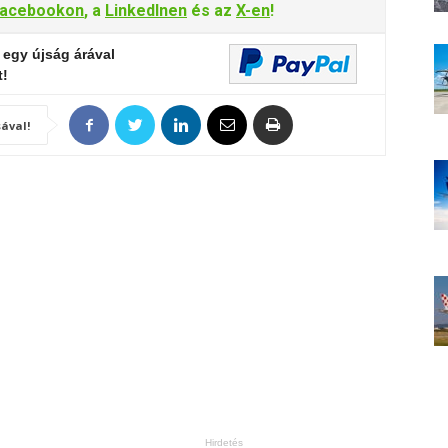
acebookon
, a
LinkedInen
és az
X-en
!
 egy újság árával
t!
ával!
Hirdetés