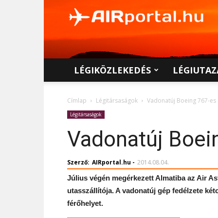
AIRportal.hu
LÉGIKÖZLEKEDÉS
LÉGIUTAZ
Címlap
Légitársaságok
Vadonatúj Boeing 767-es 
Légitársaságok
Vadonatúj Boein
Szerző:
AIRportal.hu
-
2014.08.04.
Július végén megérkezett Almatiba az Air A
utasszállítója. A vadonatúj gép fedélzete k
férőhelyet.