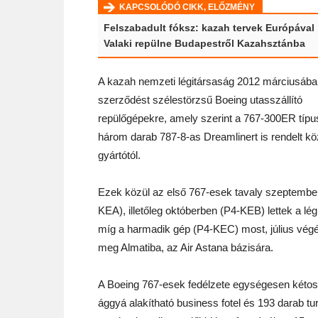
KAPCSOLÓDÓ CIKK, ELŐZMÉNY
Felszabadult fóksz: kazah tervek Európával
Valaki repülne Budapestről Kazahsztánba
A kazah nemzeti légitársaság 2012 márciusában
szerződést szélestörzsű Boeing utasszállító
repülőgépekre, amely szerint a 767-300ER típu
három darab 787-8-as Dreamlinert is rendelt kö
gyártótól.
Ezek közül az első 767-esek tavaly szeptembe
KEA), illetőleg októberben (P4-KEB) lettek a lég
míg a harmadik gép (P4-KEC) most, július végé
meg Almatiba, az Air Astana bázisára.
A Boeing 767-esek fedélzete egységesen kétosz
ággyá alakítható business fotel és 193 darab tur