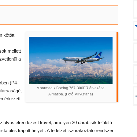
 kötött
sok mellett
zvetlenül a
rben (P4-
A harmadik Boeing 767-300ER érkezése
itársaságé,
Almatiba. (Fotó: Air Astana)
n érkezett
tályos elrendezést követ, amelyen 30 darab sík felületű
ista ülés kapott helyett. A fedélzeti szórakoztató rendszer