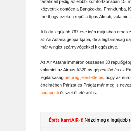
tartalmait pedig az előbbi komfortzónában 15, m
közvetítik döntően a Bangkokba, Frankfurtba, 
merthogy ezeken repül a típus Almati, valamint 
A flotta legújabb 767-ese idén májusban emelked
az Air Astana gépparkjába, de a légitársaság saj
már winglet szárnyvégekkel kiegészítve.
Az Air Astana immáron összesen 30 repülőgéppe
valamint az Airbus A320-as gépcsalád és az Em
légitársaság
nemrég jelentette be
, hogy az európ
értelmében Párizst és Prágát már meg is nevez
budapesti
összeköttetésről is.
Építs karriAIR-t!
Nézd meg a legújabb re