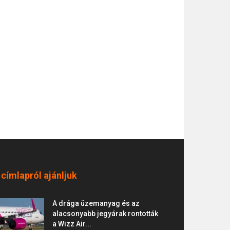
 címlapról ajánljuk
A drága üzemanyag és az
alacsonyabb jegyárak rontották
a Wizz Air...