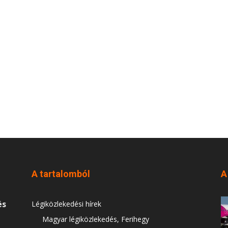
A tartalomból
A
és
Légiközlekedési hírek
Magyar légiközlekedés, Ferihegy