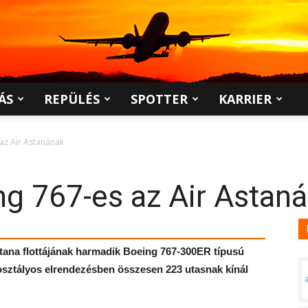
ÁS
REPÜLÉS
SPOTTER
KARRIER
az Air Astanának
g 767-es az Air Astan
stana flottájának harmadik Boeing 767-300ER típusú
étosztályos elrendezésben összesen 223 utasnak kínál