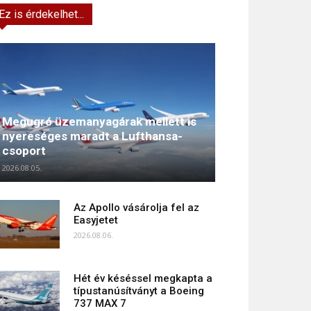
Ez is érdekelhet...
Megugró üzemanyagárak mellett is
nyereséges maradt a Lufthansa-
csoport
2026.08.05.
Az Apollo vásárolja fel az
Easyjetet
2026.08.06.
Hét év késéssel megkapta a
típustanúsítványt a Boeing
737 MAX 7