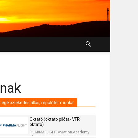
ának
Légiközlekedés állás, repülőtér munka
Oktató (oktató pilóta- VFR
oktató)
PHARMAFLIGHT Aviation Academy
Kft.