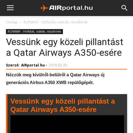
Címlap
RUNWAY - Hírfotók, videók, rövidhírek
RUNWAY - Hírfotók, videók, rövidhírek
Vessünk egy közeli pillantást
a Qatar Airways A350-esére
Szerző:
AIRportal.hu
-
2016.02.25.
Nézzük meg kívülről-belülről a Qatar Airways új
generációs Airbus A350 XWB repülőgépét.
Vessünk egy közeli pillantást a
Qatar Airways A350-esére