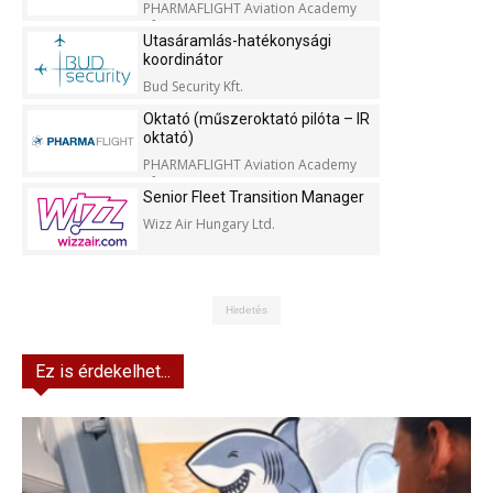
PHARMAFLIGHT Aviation Academy
Kft.
Utasáramlás-hatékonysági
koordinátor
Bud Security Kft.
Oktató (műszeroktató pilóta – IR
oktató)
PHARMAFLIGHT Aviation Academy
Kft.
Senior Fleet Transition Manager
Wizz Air Hungary Ltd.
Hirdetés
Ez is érdekelhet...