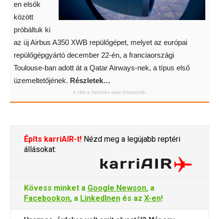
en elsők
között
próbáltuk ki
az új Airbus A350 XWB repülőgépet, melyet az európai
repülőgépgyártó december 22-én, a franciaországi
Toulouse-ban adott át a Qatar Airways-nek, a típus első
üzemeltetőjének.
Részletek…
A cikk a hirdetés alatt folytatódik.
Építs karriAIR-t!
Nézd meg a legújabb reptéri
állásokat:
Kövess minket a
Google Newson
, a
Facebookon
, a
LinkedInen
és az
X-en
!