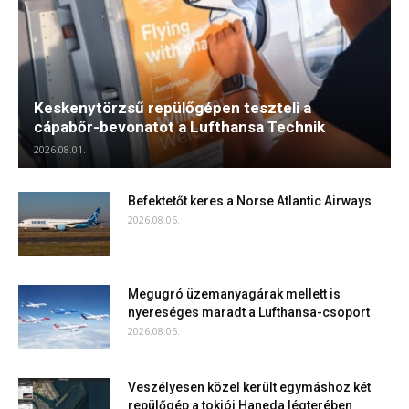
Keskenytörzsű repülőgépen teszteli a
cápabőr-bevonatot a Lufthansa Technik
2026.08.01.
Befektetőt keres a Norse Atlantic Airways
2026.08.06.
Megugró üzemanyagárak mellett is
nyereséges maradt a Lufthansa-csoport
2026.08.05.
Veszélyesen közel került egymáshoz két
repülőgép a tokiói Haneda légterében