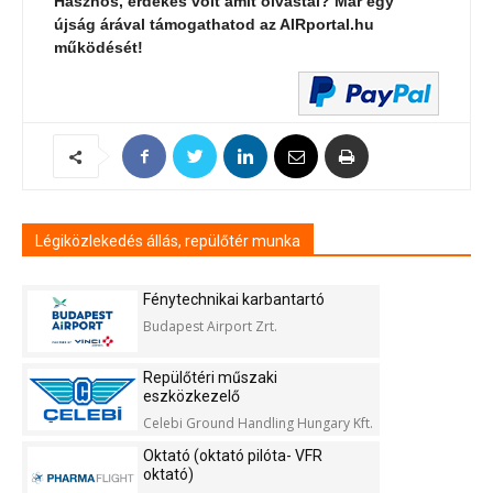
Hasznos, érdekes volt amit olvastál? Már egy
újság árával támogathatod az AIRportal.hu
működését!
Légiközlekedés állás, repülőtér munka
Fénytechnikai karbantartó
Budapest Airport Zrt.
Repülőtéri műszaki
eszközkezelő
Celebi Ground Handling Hungary Kft.
Oktató (oktató pilóta- VFR
oktató)