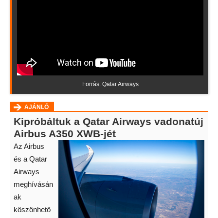
Forrás: Qatar Airways
AJÁNLÓ
Kipróbáltuk a Qatar Airways vadonatúj
Airbus A350 XWB-jét
Az Airbus
és a Qatar
Airways
meghívásán
ak
köszönhető