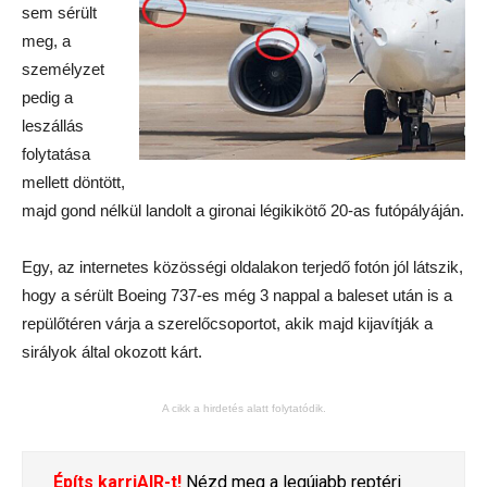
sem sérült
meg, a
személyzet
pedig a
leszállás
folytatása
mellett döntött,
majd gond nélkül landolt a gironai légikikötő 20-as futópályáján.
Egy, az internetes közösségi oldalakon terjedő fotón jól látszik,
hogy a sérült Boeing 737-es még 3 nappal a baleset után is a
repülőtéren várja a szerelőcsoportot, akik majd kijavítják a
sirályok által okozott kárt.
A cikk a hirdetés alatt folytatódik.
Építs karriAIR-t!
Nézd meg a legújabb reptéri