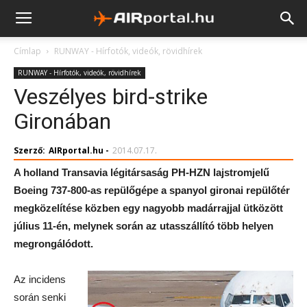
Címlap
RUNWAY - Hírfotók, videók, rövidhírek
RUNWAY - Hírfotók, videók, rövidhírek
Veszélyes bird-strike
Gironában
Szerző:
AIRportal.hu
-
2014.07.17.
A holland Transavia légitársaság PH-HZN lajstromjelű
Boeing 737-800-as repülőgépe a spanyol gironai repülőtér
megközelítése közben egy nagyobb madárrajjal ütközött
július 11-én, melynek során az utasszállító több helyen
megrongálódott.
Az incidens
során senki