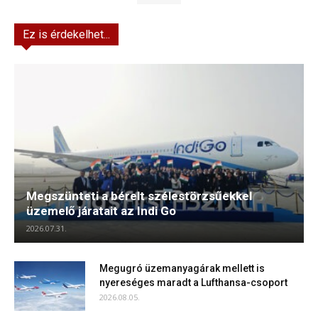
Ez is érdekelhet...
Megszünteti a bérelt szélestörzsűekkel
üzemelő járatait az Indi Go
2026.07.31.
Megugró üzemanyagárak mellett is
nyereséges maradt a Lufthansa-csoport
2026.08.05.