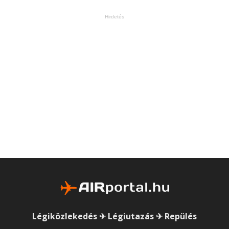
Hirdetés
Légiközlekedés ✈ Légiutazás ✈ Repülés