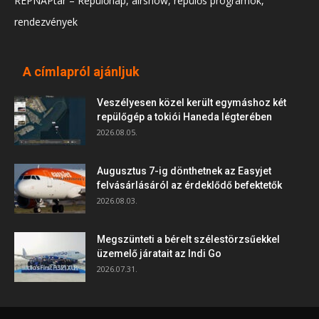
REPNAPtár – Repülőnap, airshow, repülős programok,
rendezvények
A címlapról ajánljuk
Veszélyesen közel került egymáshoz két
repülőgép a tokiói Haneda légterében
2026.08.05.
Augusztus 7-ig dönthetnek az Easyjet
felvásárlásáról az érdeklődő befektetők
2026.08.03.
Megszünteti a bérelt szélestörzsűekkel
üzemelő járatait az Indi Go
2026.07.31.