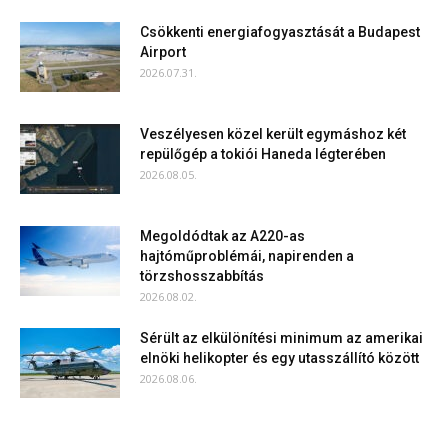
Csökkenti energiafogyasztását a Budapest
Airport
2026.07.31.
Veszélyesen közel került egymáshoz két
repülőgép a tokiói Haneda légterében
2026.08.05.
Megoldódtak az A220-as
hajtóműproblémái, napirenden a
törzshosszabbítás
2026.08.02.
Sérült az elkülönítési minimum az amerikai
elnöki helikopter és egy utasszállító között
2026.08.06.