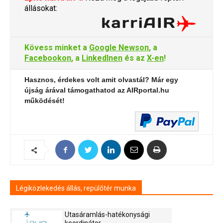
állásokat:
Kövess minket a
Google Newson
, a
Facebookon
, a
LinkedInen
és az
X-en
!
Hasznos, érdekes volt amit olvastál? Már egy
újság árával támogathatod az AIRportal.hu
működését!
Légiközlekedés állás, repülőtér munka
Utasáramlás-hatékonysági