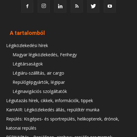
A tartalomból
Légiközlekedési hírek
Magyar légiközlekedés, Ferihegy
Légitársaságok
Légiáru-szállítás, air cargo
Repülőgépgyártók, légiipar
Léginavigációs szolgáltatók
Légiutazás hírek, cikkek, információk, tippek
KarriAIR: Légiközlekedés állás, repülőtér munka
Repülés: Kisgépes- és sportrepülés, helikopterek, drónok,
katonai repülés