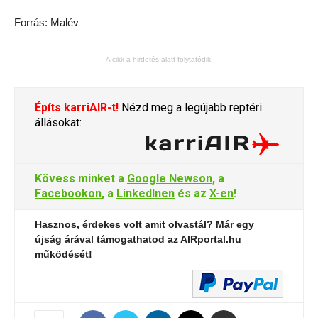
Forrás: Malév
A cikk a hirdetés alatt folytatódik.
Építs karriAIR-t!
Nézd meg a legújabb reptéri
állásokat:
Kövess minket a
Google Newson
, a
Facebookon
, a
LinkedInen
és az
X-en
!
Hasznos, érdekes volt amit olvastál? Már egy
újság árával támogathatod az AIRportal.hu
működését!