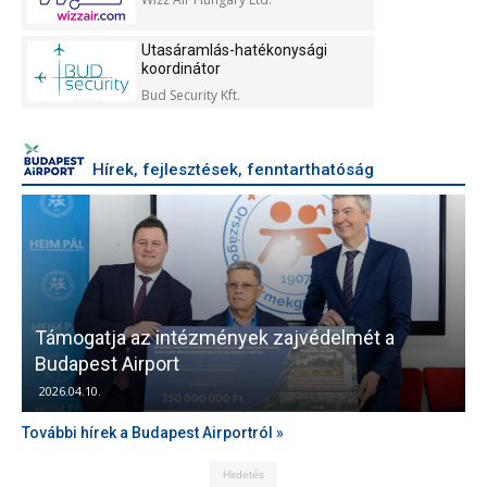
Utasáramlás-hatékonysági
koordinátor
Bud Security Kft.
Hírek, fejlesztések, fenntarthatóság
Támogatja az intézmények zajvédelmét a
V
Budapest Airport
2026.04.10.
További hírek a Budapest Airportról »
Hirdetés