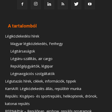
A tartalomból
Légiközlekedési hírek
Magyar légiközlekedés, Ferihegy
Légitársaságok
Légiáru-szállítás, air cargo
Repülőgépgyártók, légiipar
Léginavigációs szolgáltatók
Légiutazás hírek, cikkek, információk, tippek
KarriAIR: Légiközlekedés állás, repülőtér munka
Repülés: Kisgépes- és sportrepülés, helikopterek, drónok,
katonai repülés
REPNAPtár – Repülőnap, airshow, repülős programok,