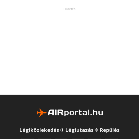
Hirdetés
Légiközlekedés ✈ Légiutazás ✈ Repülés