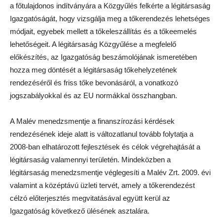
a főtulajdonos indítványára a Közgyűlés felkérte a légitársaság
Igazgatóságát, hogy vizsgálja meg a tőkerendezés lehetséges
módjait, egyebek mellett a tőkeleszállítás és a tőkeemelés
lehetőségeit. A légitársaság Közgyűlése a megfelelő
előkészítés, az Igazgatóság beszámolójának ismeretében
hozza meg döntését a légitársaság tőkehelyzetének
rendezéséről és friss tőke bevonásáról, a vonatkozó
jogszabályokkal és az EU normákkal összhangban.
A Malév menedzsmentje a finanszírozási kérdések
rendezésének ideje alatt is változatlanul tovább folytatja a
2008-ban elhatározott fejlesztések és célok végrehajtását a
légitársaság valamennyi területén. Mindeközben a
légitársaság menedzsmentje véglegesíti a Malév Zrt. 2009. évi
valamint a középtávú üzleti tervét, amely a tőkerendezést
célzó előterjesztés megvitatásával együtt kerül az
Igazgatóság következő ülésének asztalára.