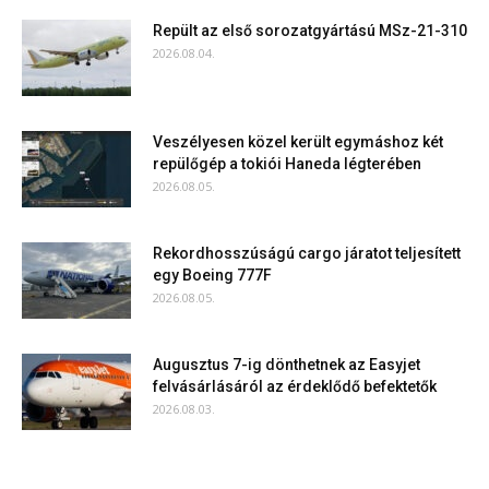
Repült az első sorozatgyártású MSz-21-310
2026.08.04.
Veszélyesen közel került egymáshoz két
repülőgép a tokiói Haneda légterében
2026.08.05.
Rekordhosszúságú cargo járatot teljesített
egy Boeing 777F
2026.08.05.
Augusztus 7-ig dönthetnek az Easyjet
felvásárlásáról az érdeklődő befektetők
2026.08.03.