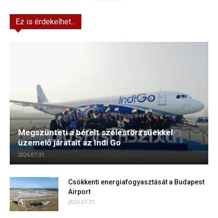
Ez is érdekelhet...
Megszünteti a bérelt szélestörzsűekkel
üzemelő járatait az Indi Go
2026.07.31.
Csökkenti energiafogyasztását a Budapest
Airport
2026.07.31.