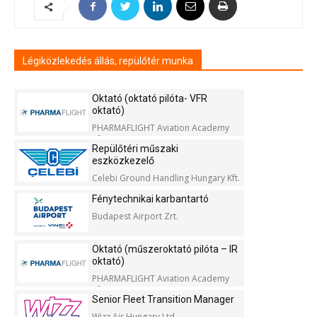
Légiközlekedés állás, repülőtér munka
Oktató (oktató pilóta- VFR
oktató)
PHARMAFLIGHT Aviation Academy
Kft.
Repülőtéri műszaki
eszközkezelő
Celebi Ground Handling Hungary Kft.
Fénytechnikai karbantartó
Budapest Airport Zrt.
Oktató (műszeroktató pilóta – IR
oktató)
PHARMAFLIGHT Aviation Academy
Kft.
Senior Fleet Transition Manager
Wizz Air Hungary Ltd.