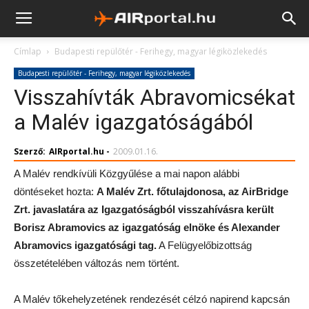
Címlap
Budapesti repülőtér - Ferihegy, magyar légiközlekedés
Budapesti repülőtér - Ferihegy, magyar légiközlekedés
Visszahívták Abravomicsékat
a Malév igazgatóságából
Szerző:
AIRportal.hu
-
2009.01.16.
A Malév rendkívüli Közgyűlése a mai napon alábbi
döntéseket hozta:
A Malév Zrt. főtulajdonosa, az AirBridge
Zrt. javaslatára az Igazgatóságból visszahívásra került
Borisz Abramovics az igazgatóság elnöke és Alexander
Abramovics igazgatósági tag.
A Felügyelőbizottság
összetételében változás nem történt.
A Malév tőkehelyzetének rendezését célzó napirend kapcsán