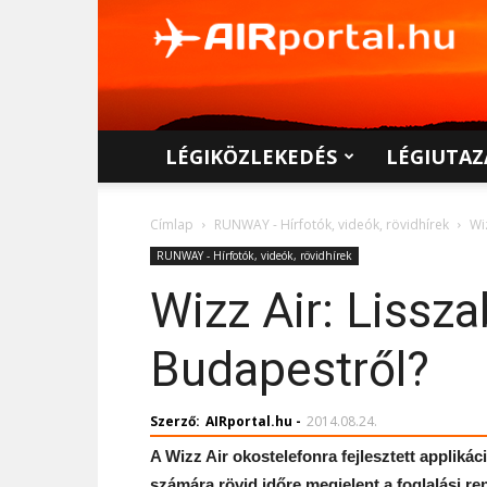
AIRportal.hu
LÉGIKÖZLEKEDÉS
LÉGIUTAZ
Címlap
RUNWAY - Hírfotók, videók, rövidhírek
Wi
RUNWAY - Hírfotók, videók, rövidhírek
Wizz Air: Lissza
Budapestről?
Szerző:
AIRportal.hu
-
2014.08.24.
A Wizz Air okostelefonra fejlesztett applik
számára rövid időre megjelent a foglalási re