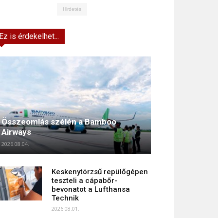
Hirdetés
Ez is érdekelhet...
Összeomlás szélén a Bamboo
Airways
2026.08.04.
Keskenytörzsű repülőgépen
teszteli a cápabőr-
bevonatot a Lufthansa
Technik
2026.08.01.