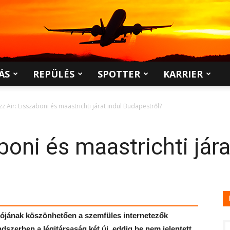
ÁS
REPÜLÉS
SPOTTER
KARRIER
zz Air: Lisszaboni és maastrichti járat indul Budapestről?
boni és maastrichti jára
ációjának köszönhetően a szemfüles internetezők
ndszerben a légitársaság két új, eddig be nem jelentett