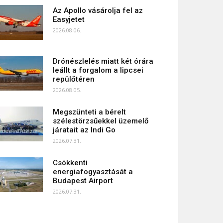
Az Apollo vásárolja fel az
Easyjetet
2026.08.06.
Drónészlelés miatt két órára
leállt a forgalom a lipcsei
repülőtéren
2026.08.05.
Megszünteti a bérelt
szélestörzsűekkel üzemelő
járatait az Indi Go
2026.07.31.
Csökkenti
energiafogyasztását a
Budapest Airport
2026.07.31.