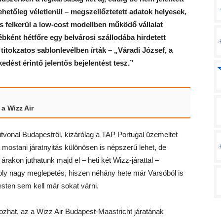
ehetőleg véletlenül – megszellőztetett adatok helyesek,
s felkerül a low-cost modellben működő vállalat
bként hétfőre egy belvárosi szállodába hirdetett
titokzatos sablonlevélben írták – „Váradi József, a
edést érintő jelentős bejelentést tesz.”
 a Wizz Air
útvonal Budapestről, kizárólag a TAP Portugal üzemeltet
 mostani járatnyitás különösen is népszerű lehet, de
árakon juthatunk majd el – heti két Wizz-járattal –
oly nagy meglepetés, hiszen néhány hete már Varsóból is
esten sem kell már sokat várni.
zhat, az a Wizz Air Budapest-Maastricht járatának