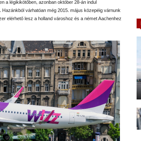
en a légikikötőben, azonban október 28-án indul
je. Hazánkból várhatóan még 2015. május közepéig várnunk
yszer elérhető lesz a holland városhoz és a német Aachenhez