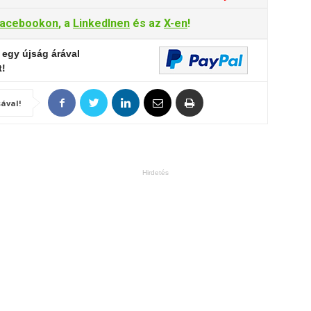
acebookon
, a
LinkedInen
és az
X-en
!
 egy újság árával
t!
ával!
Hirdetés