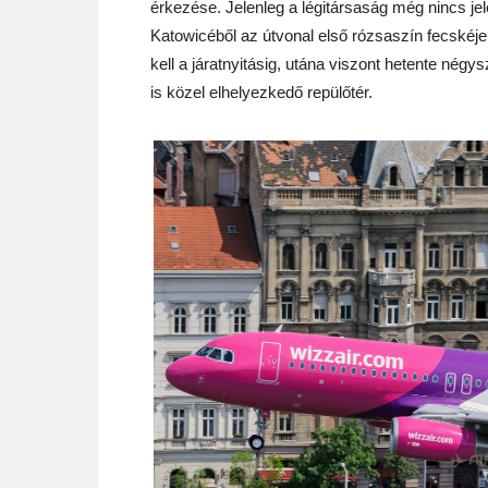
érkezése. Jelenleg a légitársaság még nincs jel
Katowicéből az útvonal első rózsaszín fecské
kell a járatnyitásig, utána viszont hetente nég
is közel elhelyezkedő repülőtér.