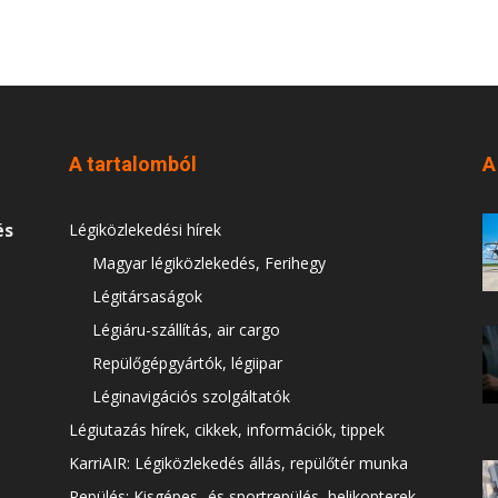
A tartalomból
A
és
Légiközlekedési hírek
Magyar légiközlekedés, Ferihegy
Légitársaságok
Légiáru-szállítás, air cargo
Repülőgépgyártók, légiipar
Léginavigációs szolgáltatók
Légiutazás hírek, cikkek, információk, tippek
KarriAIR: Légiközlekedés állás, repülőtér munka
Repülés: Kisgépes- és sportrepülés, helikopterek,