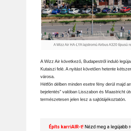
A Wizz Air HA-LYA lajstromú Airbus A320 típusú r
A Wizz Air következő, Budapestről induló legúj
Kutaiszi felé. A nyitást követően hetente kéts
városa.
Hétfőn délben minden esetre fény derül majd arr
bejelentés” valóban Lisszabon és Maastricht útvo
természetesen jelen lesz a sajtótájékoztatón.
Építs karriAIR-t!
Nézd meg a legújabb re