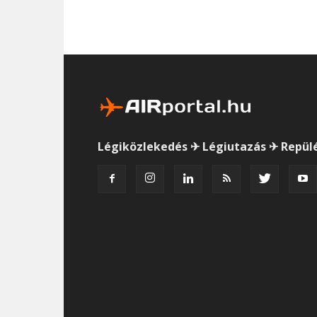
Légiközlekedés ✈ Légiutazás ✈ Repül