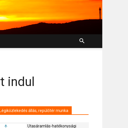
t indul
Légiközlekedés állás, repülőtér munka
Utasáramlás-hatékonysági