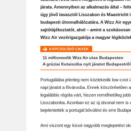
járata. Amennyiben az alkalmazás által – felt
úgy jövő tavasztól Lisszabon és Maastricht i
budapesti útvonalhálózatára. A Wizz Air egyé
sajtótájékoztatót, ahol – amint a szokásosan 
Wizz Air vezérigazgatója a magyar légiközlek
KAPCSOLÓDÓ CIKKEK
11 milliomodik Wizz Air utas Budapesten
A grúziai Kutaisziba nyit járatot Budapestről
Portugáliába jelenleg nem közlekedik low-cost 
napi járatot a fővárosba. Ennek köszönhetően a
legalábbis régóta várt, hiszen remélhetőleg jobb 
Lisszabonba. Azonban ez az új útvonal nem is 
bejelentették a portugál bővülést és erre Budap
Ami viszont egy kissé nagyobb meglepetést oko