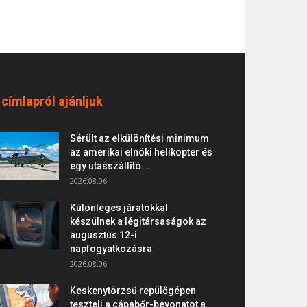
 címlapról ajánljuk
Sérült az elkülönítési minimum
az amerikai elnöki helikopter és
egy utasszállító...
2026.08.06.
Különleges járatokkal
készülnek a légitársaságok az
augusztus 12-i
napfogyatkozásra
2026.08.06.
Keskenytörzsű repülőgépen
teszteli a cápabőr-bevonatot a