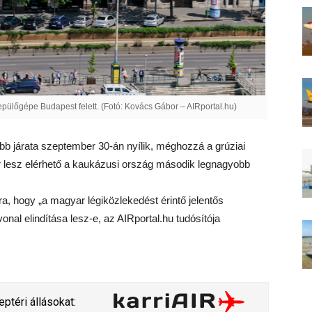
epülőgépe Budapest felett. (Fotó: Kovács Gábor – AIRportal.hu)
abb járata szeptember 30-án nyílik, méghozzá a grúziai
zer lesz elérhető a kaukázusi ország második legnagyobb
a, hogy „a magyar légiközlekedést érintő jelentős
nal elindítása lesz-e, az AIRportal.hu tudósítója
ptéri állásokat: