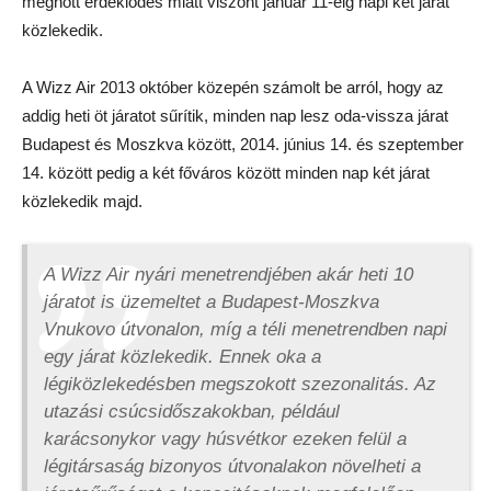
megnőtt érdeklődés miatt viszont január 11-éig napi két járat
közlekedik.
A Wizz Air 2013 október közepén számolt be arról, hogy az
addig heti öt járatot sűrítik, minden nap lesz oda-vissza járat
Budapest és Moszkva között, 2014. június 14. és szeptember
14. között pedig a két főváros között minden nap két járat
közlekedik majd.
A Wizz Air nyári menetrendjében akár heti 10
járatot is üzemeltet a Budapest-Moszkva
Vnukovo útvonalon, míg a téli menetrendben napi
egy járat közlekedik. Ennek oka a
légiközlekedésben megszokott szezonalitás. Az
utazási csúcsidőszakokban, például
karácsonykor vagy húsvétkor ezeken felül a
légitársaság bizonyos útvonalakon növelheti a