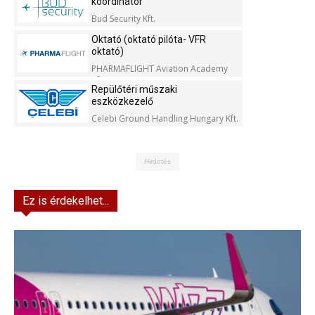
koordinátor
Bud Security Kft.
Oktató (oktató pilóta- VFR
oktató)
PHARMAFLIGHT Aviation Academy
Kft.
Repülőtéri műszaki
eszközkezelő
Celebi Ground Handling Hungary Kft.
Hirdetés
Ez is érdekelhet...