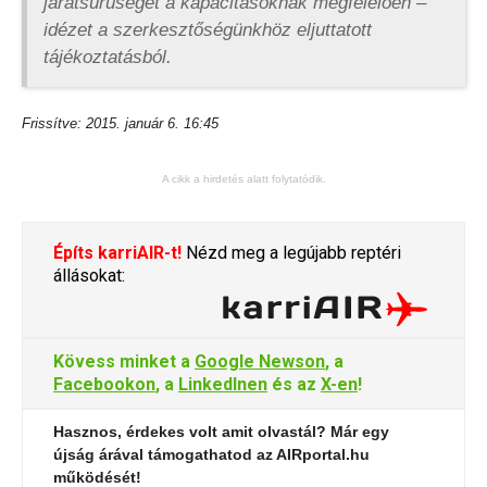
járatsűrűséget a kapacitásoknak megfelelően –
idézet a szerkesztőségünkhöz eljuttatott
tájékoztatásból.
Frissítve: 2015. január 6. 16:45
A cikk a hirdetés alatt folytatódik.
Építs karriAIR-t!
Nézd meg a legújabb reptéri
állásokat:
Kövess minket a
Google Newson
, a
Facebookon
, a
LinkedInen
és az
X-en
!
Hasznos, érdekes volt amit olvastál? Már egy
újság árával támogathatod az AIRportal.hu
működését!