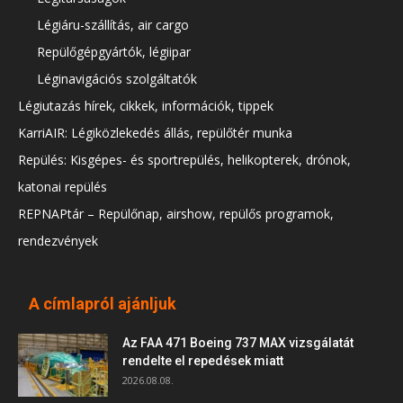
Légiáru-szállítás, air cargo
Repülőgépgyártók, légiipar
Léginavigációs szolgáltatók
Légiutazás hírek, cikkek, információk, tippek
KarriAIR: Légiközlekedés állás, repülőtér munka
Repülés: Kisgépes- és sportrepülés, helikopterek, drónok,
katonai repülés
REPNAPtár – Repülőnap, airshow, repülős programok,
rendezvények
A címlapról ajánljuk
Az FAA 471 Boeing 737 MAX vizsgálatát
rendelte el repedések miatt
2026.08.08.