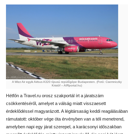
A Wizz Air egyik Airbus A320 típusú repülőgépe Budapesten. (Fotó: Csemniczky
Kristóf – AIRportal.hu)
Hétfőn a Travel.ru orosz szakportál írt a járatszám
csökkentéséről, amelyet a válság miatt visszaesett
érdeklődéssel magyarázott. A légitársaság keddi reagálásában
rámutatott: október vége óta érvényben van a téli menetrend,
amelyben napi egy járat szerepel, a karácsonyi időszakban