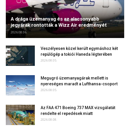
A drága üzemanyag és az alacsonyabb
jegyárak rontották a Wizz Air eredményét
2026.08.06.
Veszélyesen közel került egymáshoz két
repülőgép a tokiói Haneda légterében
2026.08.05.
Megugró üzemanyagárak mellett is
nyereséges maradt a Lufthansa-csoport
2026.08.05.
Az FAA 471 Boeing 737 MAX vizsgálatát
rendelte el repedések miatt
2026.08.08.