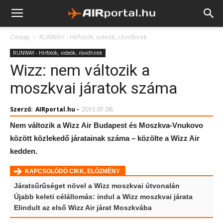
Címlap
RUNWAY - Hírfotók, videók, rövidhírek
RUNWAY - Hírfotók, videók, rövidhírek
Wizz: nem változik a
moszkvai járatok száma
Szerző:
AIRportal.hu
-
2015.01.06.
Nem változik a Wizz Air Budapest és Moszkva-Vnukovo
között közlekedő járatainak száma – közölte a Wizz Air
kedden.
KAPCSOLÓDÓ CIKK, ELŐZMÉNY
Járatsűrűséget növel a Wizz moszkvai útvonalán
Újabb keleti célállomás: indul a Wizz moszkvai járata
Elindult az első Wizz Air járat Moszkvába