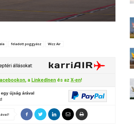
ala
feladott poggyász
Wizz Air
ptéri állásokat:
acebookon
, a
LinkedInen
és az
X-en
!
 egy újság árával
t!
ával!