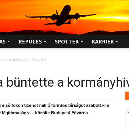
ÁS
REPÜLÉS
SPOTTER
KARRIER
e a kormányhivatal a Wizz Airt
ra büntette a kormányhiv
első fokon tizenöt millió forintos bírságot szabott ki a
t légitársaságra – közölte Budapest Főváros