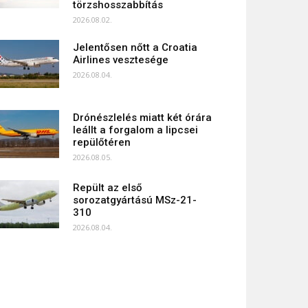
törzshosszabbítás
2026.08.02.
Jelentősen nőtt a Croatia
Airlines vesztesége
2026.08.04.
Drónészlelés miatt két órára
leállt a forgalom a lipcsei
repülőtéren
2026.08.05.
Repült az első
sorozatgyártású MSz-21-
310
2026.08.04.