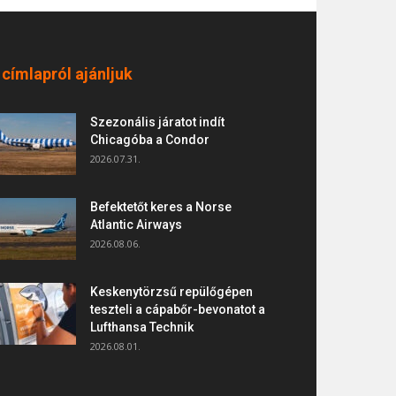
 címlapról ajánljuk
Szezonális járatot indít
Chicagóba a Condor
2026.07.31.
Befektetőt keres a Norse
Atlantic Airways
2026.08.06.
Keskenytörzsű repülőgépen
teszteli a cápabőr-bevonatot a
Lufthansa Technik
2026.08.01.