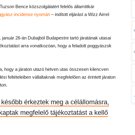
Tuzson Bence közszolgálatért felelős államtitkár
poggyász-incidense nyomán
– indított eljárást a Wizz Airrel
január 26-án Dubajból Budapestre tartó járatának utasai
jékoztatást arra vonatkozóan, hogy a feladott poggyászok
ta, hogy a járaton utazó hetven utas összesen kilencven
i feltételeiben vállaltaknak megfelelően az érintett járaton
ton.
később érkeztek meg a célállomásra,
kaptak megfelelő tájékoztatást a kellő