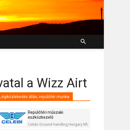
atal a Wizz Airt
Légiközlekedés állás, repülőtér munka
Repülőtéri műszaki
eszközkezelő
Celebi Ground Handling Hungary Kft.