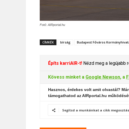
Fotó: AIRportal.hu
CÍMKÉK
bírság
Budapest Főváros Kormányhivat
Építs karriAIR-t!
Nézd meg a legújabb re
Kövess minket a
Google Newson
, a
F
Hasznos, érdekes volt amit olvastál? Már
támogathatod az AIRportal.hu működésé
Segítsd a munkánkat a cikk megosztás