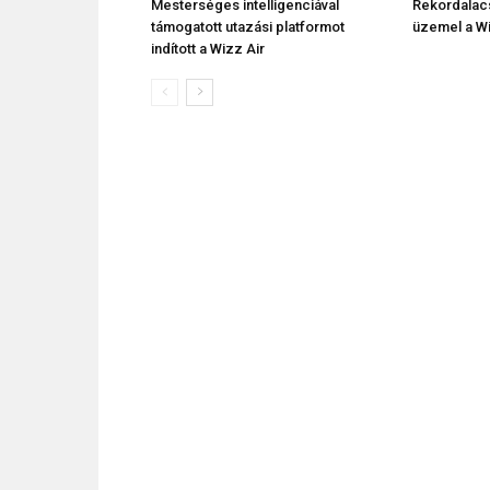
Mesterséges intelligenciával
Rekordalac
támogatott utazási platformot
üzemel a Wi
indított a Wizz Air