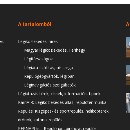
A tartalomból
A
és
Légiközlekedési hírek
Magyar légiközlekedés, Ferihegy
Légitársaságok
Légiáru-szállítás, air cargo
Repülőgépgyártók, légiipar
Léginavigációs szolgáltatók
Légiutazás hírek, cikkek, információk, tippek
KarriAIR: Légiközlekedés állás, repülőtér munka
Repülés: Kisgépes- és sportrepülés, helikopterek,
drónok, katonai repülés
REPNAPtár – Repülőnap, airshow, repülős