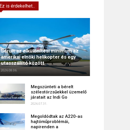
Ez is érdekelhet...
Sérült az elkülönítési minimum az
amerikai elnöki helikopter és egy
utasszállító között
2026.08.06.
Megszünteti a bérelt
szélestörzsűekkel üzemelő
járatait az Indi Go
2026.07.31.
Megoldódtak az A220-as
hajtóműproblémái,
napirenden a