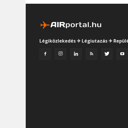
Légiközlekedés ✈ Légiutazás ✈ Repül