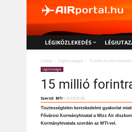
AIRportal.hu
LÉGIKÖZLEKEDÉS
LÉGIUTAZ
Címlap
Légitársaságok
15 millió forintra büntett
Légitársaságok
15 millió forint
Szerző:
MTI
-
2019.03.06.
Tisztességtelen kereskedelmi gyakorlat miatt 
Fővárosi Kormányhivatal a Wizz Air diszkon
Kormányhivatala szerdán az MTI-vel.