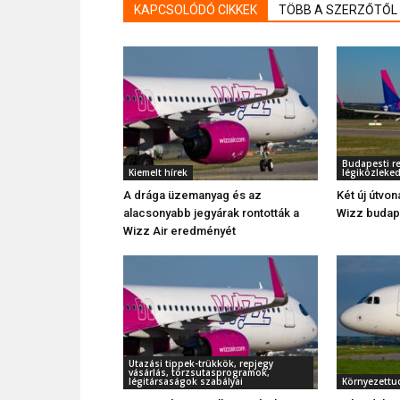
KAPCSOLÓDÓ CIKKEK
TÖBB A SZERZŐTŐL
Budapesti re
Kiemelt hírek
légiközleke
A drága üzemanyag és az
Két új útvon
alacsonyabb jegyárak rontották a
Wizz budape
Wizz Air eredményét
Utazási tippek-trükkök, repjegy
vásárlás, törzsutasprogramok,
légitársaságok szabályai
Környezettu