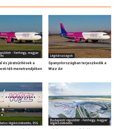
pülőtér - Ferihegy, magyar
dés
Légitársaságok
al és járatsűrítések a
Spanyolországban terjeszkedik a
sti téli menetrendjében
Wizz Air
Budapesti repülőtér - Ferihegy, magyar
datos légiközlekedés, ESG
légiközlekedés