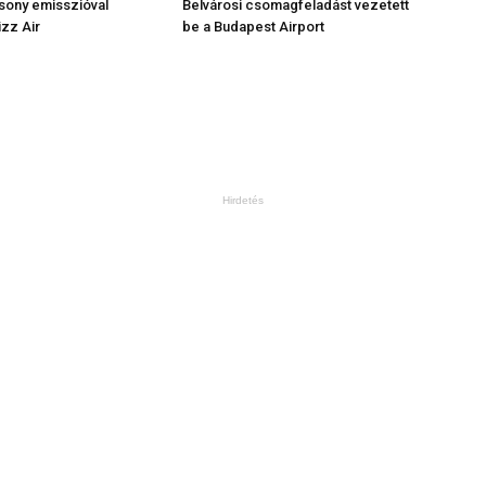
sony emisszióval
Belvárosi csomagfeladást vezetett
zz Air
be a Budapest Airport
Hirdetés