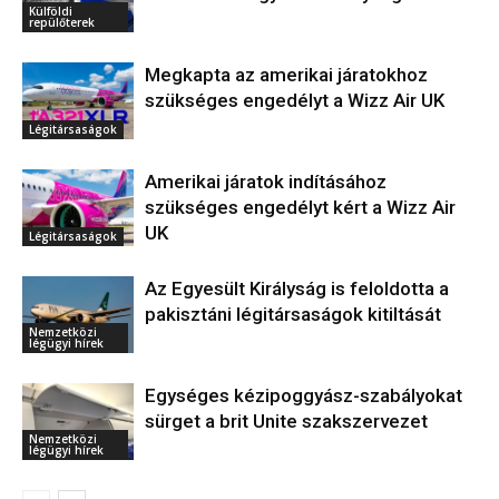
Külföldi
repülőterek
Megkapta az amerikai járatokhoz
szükséges engedélyt a Wizz Air UK
Légitársaságok
Amerikai járatok indításához
szükséges engedélyt kért a Wizz Air
UK
Légitársaságok
Az Egyesült Királyság is feloldotta a
pakisztáni légitársaságok kitiltását
Nemzetközi
légügyi hírek
Egységes kézipoggyász-szabályokat
sürget a brit Unite szakszervezet
Nemzetközi
légügyi hírek