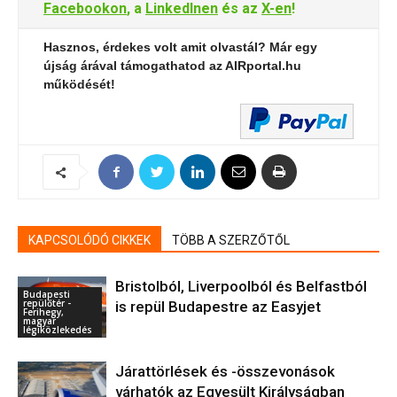
Facebookon
, a
LinkedInen
és az
X-en
!
Hasznos, érdekes volt amit olvastál? Már egy
újság árával támogathatod az AIRportal.hu
működését!
KAPCSOLÓDÓ CIKKEK
TÖBB A SZERZŐTŐL
Bristolból, Liverpoolból és Belfastból
Budapesti
repülőtér -
is repül Budapestre az Easyjet
Ferihegy,
magyar
légiközlekedés
Járattörlések és -összevonások
várhatók az Egyesült Királyságban