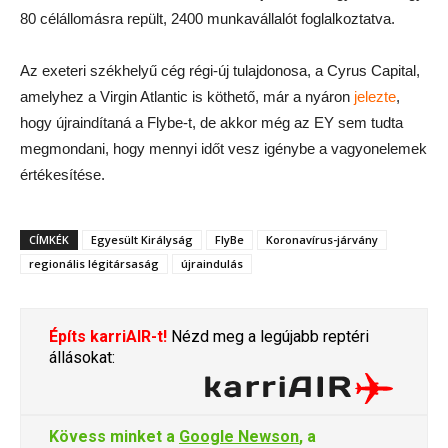
80 célállomásra repült, 2400 munkavállalót foglalkoztatva.
Az exeteri székhelyű cég régi-új tulajdonosa, a Cyrus Capital,
amelyhez a Virgin Atlantic is köthető, már a nyáron
jelezte
,
hogy újraindítaná a Flybe-t, de akkor még az EY sem tudta
megmondani, hogy mennyi időt vesz igénybe a vagyonelemek
értékesítése.
CÍMKÉK
Egyesült Királyság
FlyBe
Koronavírus-járvány
regionális légitársaság
újraindulás
Építs karriAIR-t!
Nézd meg a legújabb reptéri
állásokat:
Kövess minket a
Google Newson
, a