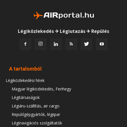
Légiközlekedés ✈ Légiutazás ✈ Repülés
A tartalomból
Légiközlekedési hírek
Magyar légiközlekedés, Ferihegy
Légitársaságok
Légiáru-szállítás, air cargo
Repülőgépgyártók, légiipar
Léginavigációs szolgáltatók