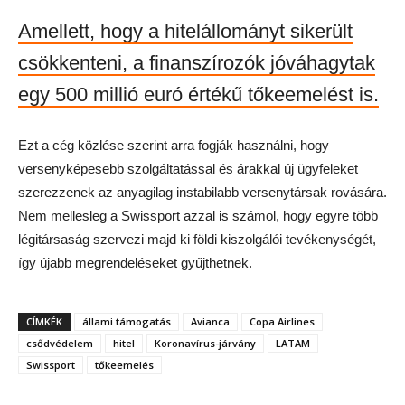
Amellett, hogy a hitelállományt sikerült
csökkenteni, a finanszírozók jóváhagytak
egy 500 millió euró értékű tőkeemelést is.
Ezt a cég közlése szerint arra fogják használni, hogy
versenyképesebb szolgáltatással és árakkal új ügyfeleket
szerezzenek az anyagilag instabilabb versenytársak rovására.
Nem mellesleg a Swissport azzal is számol, hogy egyre több
légitársaság szervezi majd ki földi kiszolgálói tevékenységét,
így újabb megrendeléseket gyűjthetnek.
CÍMKÉK
állami támogatás
Avianca
Copa Airlines
csődvédelem
hitel
Koronavírus-járvány
LATAM
Swissport
tőkeemelés