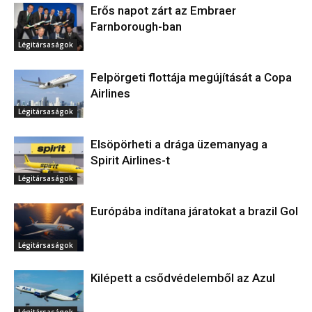
Erős napot zárt az Embraer
Farnborough-ban
Légitársaságok
Felpörgeti flottája megújítását a Copa
Airlines
Légitársaságok
Elsöpörheti a drága üzemanyag a
Spirit Airlines-t
Légitársaságok
Európába indítana járatokat a brazil Gol
Légitársaságok
Kilépett a csődvédelemből az Azul
Légitársaságok