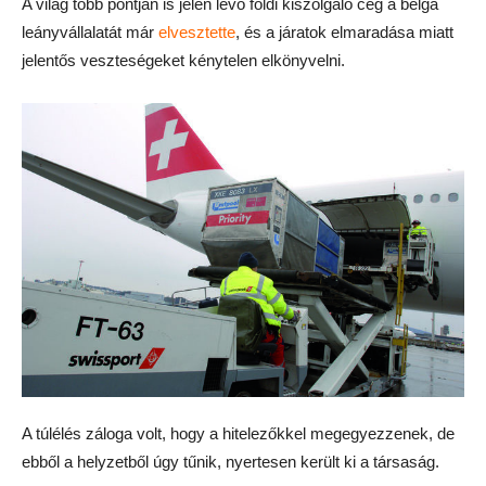
A világ több pontján is jelen levő földi kiszolgáló cég a belga
leányvállalatát már
elvesztette
, és a járatok elmaradása miatt
jelentős veszteségeket kénytelen elkönyvelni.
A túlélés záloga volt, hogy a hitelezőkkel megegyezzenek, de
ebből a helyzetből úgy tűnik, nyertesen került ki a társaság.