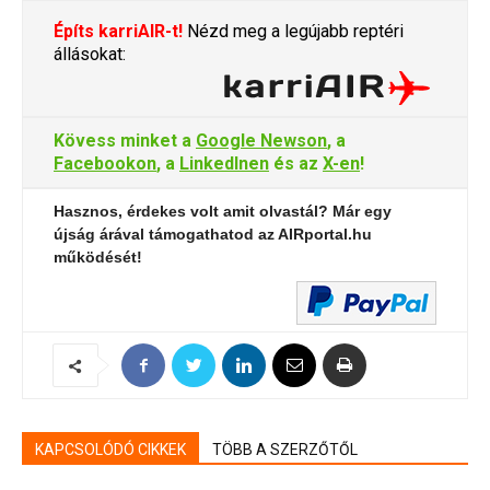
Építs karriAIR-t!
Nézd meg a legújabb reptéri
állásokat:
Kövess minket a
Google Newson
, a
Facebookon
, a
LinkedInen
és az
X-en
!
Hasznos, érdekes volt amit olvastál? Már egy
újság árával támogathatod az AIRportal.hu
működését!
KAPCSOLÓDÓ CIKKEK
TÖBB A SZERZŐTŐL