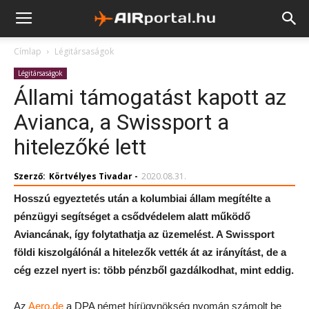
Címlap
Légitársaságok
Légitársaságok
Állami támogatást kapott az
Avianca, a Swissport a
hitelezőké lett
Szerző:
Körtvélyes Tivadar
-
2020.08.31.
Hosszú egyeztetés után a kolumbiai állam megítélte a
pénzügyi segítséget a csődvédelem alatt működő
Aviancának, így folytathatja az üzemelést. A Swissport
földi kiszolgálónál a hitelezők vették át az irányítást, de a
cég ezzel nyert is: több pénzből gazdálkodhat, mint eddig.
Az
Aero.de
a DPA német hírügynökség nyomán számolt be