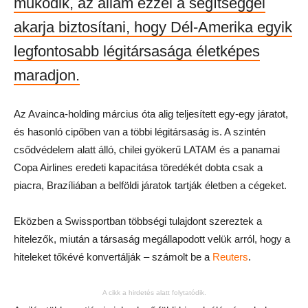
működik, az állam ezzel a segítséggel
akarja biztosítani, hogy Dél-Amerika egyik
legfontosabb légitársasága életképes
maradjon.
Az Avainca-holding március óta alig teljesített egy-egy járatot,
és hasonló cipőben van a többi légitársaság is. A szintén
csődvédelem alatt álló, chilei gyökerű LATAM és a panamai
Copa Airlines eredeti kapacitása töredékét dobta csak a
piacra, Brazíliában a belföldi járatok tartják életben a cégeket.
Eközben a Swissportban többségi tulajdont szereztek a
hitelezők, miután a társaság megállapodott velük arról, hogy a
hiteleket tőkévé konvertálják – számolt be a
Reuters
.
A cikk a hirdetés alatt folytatódik.