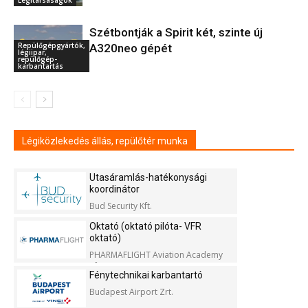
Szétbontják a Spirit két, szinte új
Repülőgépgyártók,
A320neo gépét
légiipar,
repülőgép-
karbantartás
Légiközlekedés állás, repülőtér munka
Utasáramlás-hatékonysági
koordinátor
Bud Security Kft.
Oktató (oktató pilóta- VFR
oktató)
PHARMAFLIGHT Aviation Academy
Kft.
Fénytechnikai karbantartó
Budapest Airport Zrt.