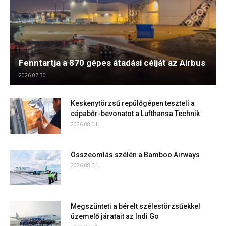
Fenntartja a 870 gépes átadási célját az Airbus
2026.07.30.
Keskenytörzsű repülőgépen teszteli a
cápabőr-bevonatot a Lufthansa Technik
2026.08.01.
Összeomlás szélén a Bamboo Airways
2026.08.04.
Megszünteti a bérelt szélestörzsűekkel
üzemelő járatait az Indi Go