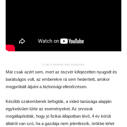
A cikk a hirdetés alatt folytatódik.
Már csak azért sem, mert az öszvér kifejezetten nyugodt és
barátságos volt, az emberekre rá sem hederített, amikor
megpróbált átjutni a biztonsági ellenőrzésen.
Később szakemberek befogták, a videó tanúsága alapján
egykedvűen tűrte az eseményeket. Az orvosok
megállapították, hogy jó fizikai állapotban lévő, 4 év körüli
állatról van szó, ha a gazdája nem jelentkezik, örökbe lehet