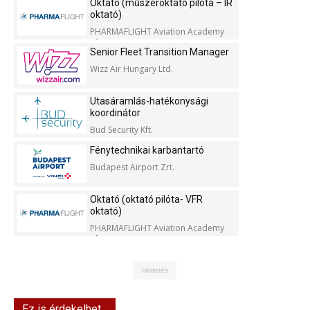
Oktató (műszeroktató pilóta – IR
oktató)
PHARMAFLIGHT Aviation Academy
Kft.
Senior Fleet Transition Manager
Wizz Air Hungary Ltd.
Utasáramlás-hatékonysági
koordinátor
Bud Security Kft.
Fénytechnikai karbantartó
Budapest Airport Zrt.
Oktató (oktató pilóta- VFR
oktató)
PHARMAFLIGHT Aviation Academy
Kft.
Hirdetés
Ez is érdekelhet...