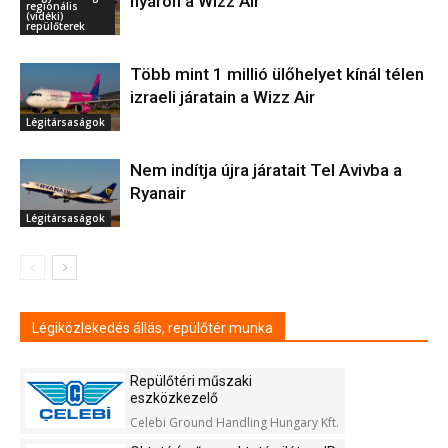
nyáron a Wizz Air
regionális
(vidéki)
repülőterek
Több mint 1 millió ülőhelyet kínál télen
izraeli járatain a Wizz Air
Légitársaságok
Nem indítja újra járatait Tel Avivba a
Ryanair
Légitársaságok
Légiközlekedés állás, repülőtér munka
Repülőtéri műszaki
eszközkezelő
Celebi Ground Handling Hungary Kft.