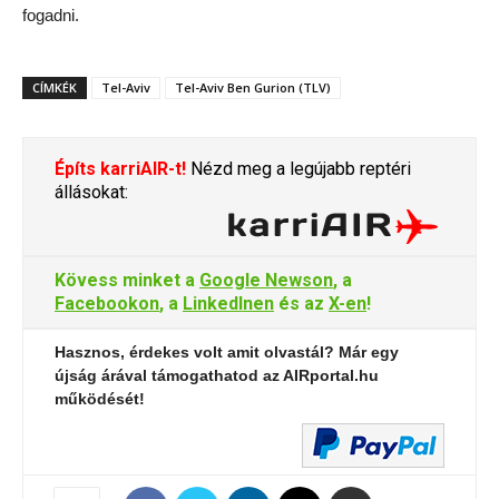
fogadni.
CÍMKÉK
Tel-Aviv
Tel-Aviv Ben Gurion (TLV)
Építs karriAIR-t!
Nézd meg a legújabb reptéri
állásokat:
Kövess minket a
Google Newson
, a
Facebookon
, a
LinkedInen
és az
X-en
!
Hasznos, érdekes volt amit olvastál? Már egy
újság árával támogathatod az AIRportal.hu
működését!