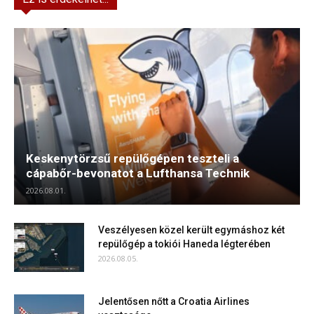
Keskenytörzsű repülőgépen teszteli a
cápabőr-bevonatot a Lufthansa Technik
2026.08.01.
Veszélyesen közel került egymáshoz két
repülőgép a tokiói Haneda légterében
2026.08.05.
Jelentősen nőtt a Croatia Airlines