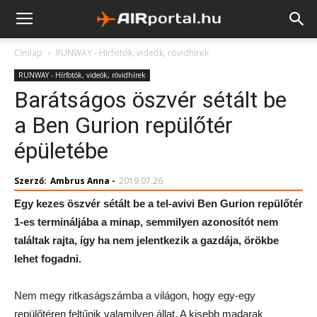
Címlap
RUNWAY - Hírfotók, videók, rövidhírek
RUNWAY - Hírfotók, videók, rövidhírek
Barátságos öszvér sétált be
a Ben Gurion repülőtér
épületébe
Szerző:
Ambrus Anna
-
2019.07.26.
Egy kezes öszvér sétált be a tel-avivi Ben Gurion repülőtér
1-es termináljába a minap, semmilyen azonosítót nem
találtak rajta, így ha nem jelentkezik a gazdája, örökbe
lehet fogadni.
Nem megy ritkaságszámba a világon, hogy egy-egy
repülőtéren feltűnik valamilyen állat. A kisebb madarak