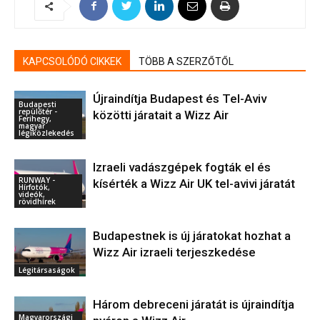
KAPCSOLÓDÓ CIKKEK
TÖBB A SZERZŐTŐL
Újraindítja Budapest és Tel-Aviv
Budapesti
repülőtér -
közötti járatait a Wizz Air
Ferihegy,
magyar
légiközlekedés
Izraeli vadászgépek fogták el és
RUNWAY -
kísérték a Wizz Air UK tel-avivi járatát
Hírfotók,
videók,
rövidhírek
Budapestnek is új járatokat hozhat a
Wizz Air izraeli terjeszkedése
Légitársaságok
Három debreceni járatát is újraindítja
Magyarországi