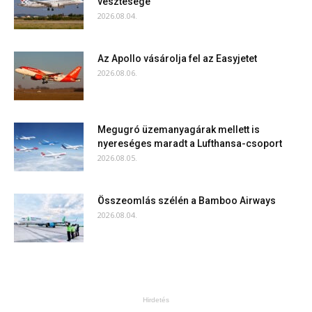
vesztesége
2026.08.04.
Az Apollo vásárolja fel az Easyjetet
2026.08.06.
Megugró üzemanyagárak mellett is
nyereséges maradt a Lufthansa-csoport
2026.08.05.
Összeomlás szélén a Bamboo Airways
2026.08.04.
Hirdetés