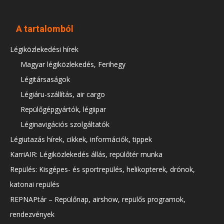
A tartalomból
Légiközlekedési hírek
Magyar légiközlekedés, Ferihegy
Légitársaságok
Légiáru-szállítás, air cargo
Repülőgépgyártók, légiipar
Léginavigációs szolgáltatók
Légiutazás hírek, cikkek, információk, tippek
KarriAIR: Légiközlekedés állás, repülőtér munka
Repülés: Kisgépes- és sportrepülés, helikopterek, drónok,
katonai repülés
REPNAPtár – Repülőnap, airshow, repülős programok,
rendezvények