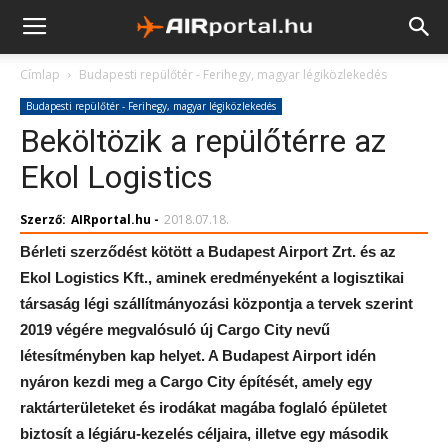
Címlap
Budapesti repülőtér - Ferihegy, magyar légiközlekedés
Budapesti repülőtér - Ferihegy, magyar légiközlekedés
Beköltözik a repülőtérre az
Ekol Logistics
Szerző:
AIRportal.hu
-
2018.07.18.
Bérleti szerződést kötött a Budapest Airport Zrt. és az
Ekol Logistics Kft., aminek eredményeként a logisztikai
társaság légi szállítmányozási központja a tervek szerint
2019 végére megvalósuló új Cargo City nevű
létesítményben kap helyet. A Budapest Airport idén
nyáron kezdi meg a Cargo City építését, amely egy
raktárterületeket és irodákat magába foglaló épületet
biztosít a légiáru-kezelés céljaira, illetve egy második