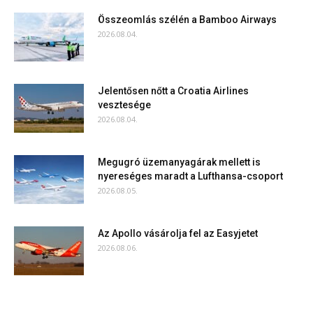
Összeomlás szélén a Bamboo Airways
2026.08.04.
Jelentősen nőtt a Croatia Airlines
vesztesége
2026.08.04.
Megugró üzemanyagárak mellett is
nyereséges maradt a Lufthansa-csoport
2026.08.05.
Az Apollo vásárolja fel az Easyjetet
2026.08.06.