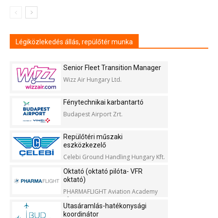
Légiközlekedés állás, repülőtér munka
Senior Fleet Transition Manager
Wizz Air Hungary Ltd.
Fénytechnikai karbantartó
Budapest Airport Zrt.
Repülőtéri műszaki
eszközkezelő
Celebi Ground Handling Hungary Kft.
Oktató (oktató pilóta- VFR
oktató)
PHARMAFLIGHT Aviation Academy
Kft.
Utasáramlás-hatékonysági
koordinátor