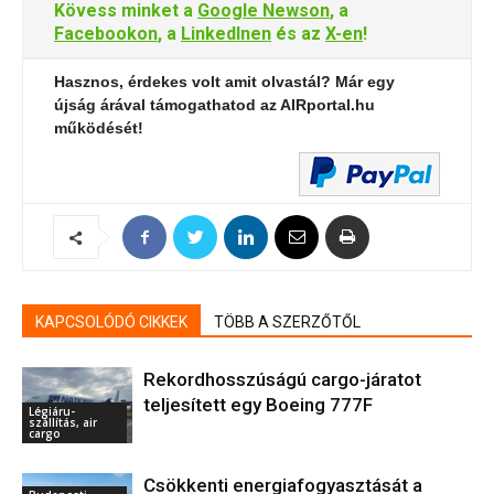
Kövess minket a
Google Newson
, a
Facebookon
, a
LinkedInen
és az
X-en
!
Hasznos, érdekes volt amit olvastál? Már egy
újság árával támogathatod az AIRportal.hu
működését!
KAPCSOLÓDÓ CIKKEK
TÖBB A SZERZŐTŐL
Rekordhosszúságú cargo-járatot
teljesített egy Boeing 777F
Légiáru-
szállítás, air
cargo
Csökkenti energiafogyasztását a