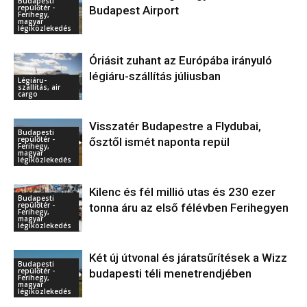
Budapesti
repülőtér -
Budapest Airport
Ferihegy,
magyar
légiközlekedés
Óriásit zuhant az Európába irányuló
légiáru-szállítás júliusban
Légiáru-
szállítás, air
cargo
Visszatér Budapestre a Flydubai,
Budapesti
repülőtér -
ősztől ismét naponta repül
Ferihegy,
magyar
légiközlekedés
Kilenc és fél millió utas és 230 ezer
Budapesti
repülőtér -
tonna áru az első félévben Ferihegyen
Ferihegy,
magyar
légiközlekedés
Két új útvonal és járatsűrítések a Wizz
Budapesti
repülőtér -
budapesti téli menetrendjében
Ferihegy,
magyar
légiközlekedés