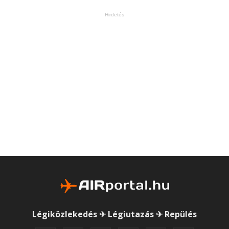
Hirdetés
Légiközlekedés ✈ Légiutazás ✈ Repülés