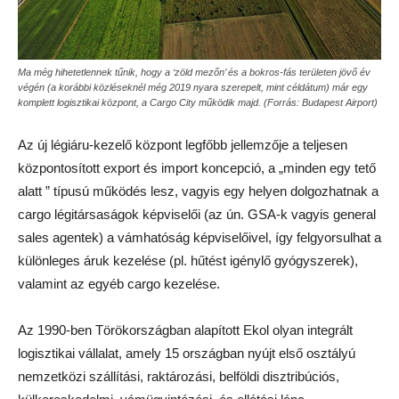
Ma még hihetetlennek tűnik, hogy a ‘zöld mezőn’ és a bokros-fás területen jövő év
végén (a korábbi közléseknél még 2019 nyara szerepelt, mint céldátum) már egy
komplett logisztikai központ, a Cargo City működik majd. (Forrás: Budapest Airport)
Az új légiáru-kezelő központ legfőbb jellemzője a teljesen
központosított export és import koncepció, a „minden egy tető
alatt ” típusú működés lesz, vagyis egy helyen dolgozhatnak a
cargo légitársaságok képviselői (az ún. GSA-k vagyis general
sales agentek) a vámhatóság képviselőivel, így felgyorsulhat a
különleges áruk kezelése (pl. hűtést igénylő gyógyszerek),
valamint az egyéb cargo kezelése.
Az 1990-ben Törökországban alapított Ekol olyan integrált
logisztikai vállalat, amely 15 országban nyújt első osztályú
nemzetközi szállítási, raktározási, belföldi disztribúciós,