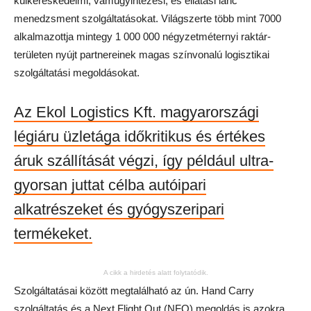
külkereskedelmi, vámügyintézési, és ellátási lánc
menedzsment szolgáltatásokat. Világszerte több mint 7000
alkalmazottja mintegy 1 000 000 négyzetméternyi raktár-
területen nyújt partnereinek magas színvonalú logisztikai
szolgáltatási megoldásokat.
Az Ekol Logistics Kft. magyarországi
légiáru üzletága időkritikus és értékes
áruk szállítását végzi, így például ultra-
gyorsan juttat célba autóipari
alkatrészeket és gyógyszeripari
termékeket.
A cikk a hirdetés alatt folytatódik.
Szolgáltatásai között megtalálható az ún. Hand Carry
szolgáltatás és a Next Flight Out (NFO) megoldás is azokra