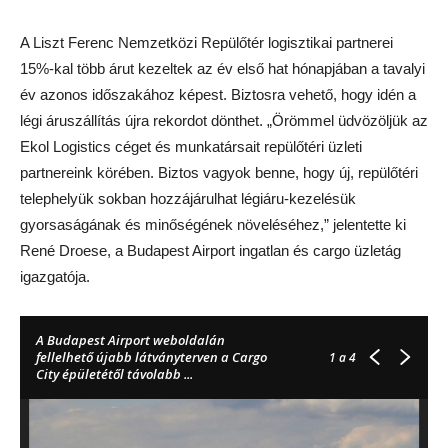
A Liszt Ferenc Nemzetközi Repülőtér logisztikai partnerei
15%-kal több árut kezeltek az év első hat hónapjában a tavalyi
év azonos időszakához képest. Biztosra vehető, hogy idén a
légi áruszállítás újra rekordot dönthet. „Örömmel üdvözöljük az
Ekol Logistics céget és munkatársait repülőtéri üzleti
partnereink körében. Biztos vagyok benne, hogy új, repülőtéri
telephelyük sokban hozzájárulhat légiáru-kezelésük
gyorsaságának és minőségének növeléséhez,” jelentette ki
René Droese, a Budapest Airport ingatlan és cargo üzletág
igazgatója.
A Budapest Airport weboldalán
fellelhető újabb látványterven a Cargo
1
a 4
City épületétől távolabb ...