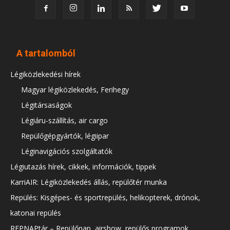
A tartalomból
Légiközlekedési hírek
Magyar légiközlekedés, Ferihegy
Légitársaságok
Légiáru-szállítás, air cargo
Repülőgépgyártók, légiipar
Léginavigációs szolgáltatók
Légiutazás hírek, cikkek, információk, tippek
KarriAIR: Légiközlekedés állás, repülőtér munka
Repülés: Kisgépes- és sportrepülés, helikopterek, drónok,
katonai repülés
REPNAPtár – Repülőnap, airshow, repülős programok,