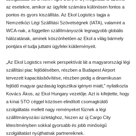
az esetekre, amikor az ügyfele számára különösen fontos a
pontos és gyors kiszállítás. Az Ekol Logistics tagja a
Nemzetközi Légi Szállítási Szövetségnek (IATA), valamint a
WCA-nak, a független szállítmányozók legnagyobb globális
hálózatának, aminek köszönhetően az Ekol a világ bármely
pontjára el tudja juttatni ügyfelei küldeményeit.
„Az Ekol Logistics remek perspektívát lát a magyarországi légi
szállítási piac fejlődésében, részben a Budapest Airport
tervezett kapacitásbővítése, részben pedig a dinamikusan
fejlődő magyar gazdaság logisztikai igényei miatt,” nyilatkozta
Kovács Ákos, az Ekol Hungary vezetője. Azt is kifejtette, hogy
a kínai STO céggel közösen elindított csomagküldő
szolgáltatás mellett nagy reményeket fűznek a légi
szállítmányozási üzletághoz, hiszen az új Cargo City
létesítményben sokkal gyorsabb és jobb minőségű
szolgáltatást nyújthatnak partnereiknek.