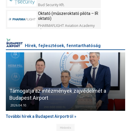
Bud Security Kft.
Oktató (műszeroktató pilóta – IR
oktató)
PHARMAFLIGHT Aviation Academy
Kft.
Hírek, fejlesztések, fenntarthatóság
Támogatja az intézmények zajvédelmét a
V
Budapest Airport
2026.04.10.
További hírek a Budapest Airportról »
Hirdetés