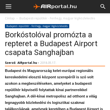
Címlap
Budapesti repülőtér - Ferihegy, magyar légiközlekedés
Budapesti repülőtér - Ferihegy, magyar légiközlekedés
Borkóstolóval promózta a
repteret a Budapest Airport
csapata Sanghajban
Szerző:
AIRportal.hu
-
2018.05.17.
Budapest és Magyarország kelet-európai regionális
kereskedelmi elosztó központ szerepéről is szó volt
azokon a megbeszéléseken, amelyeket a budapesti
repülőtér képviselő folytattak kínai partnereikkel
Sanghajban. A dél-kínai metropolisz ad otthont a világ
legnagyobb közlekedési és logisztikai szakmai
találkozójának, amelynek keretében a Budapest Airport is