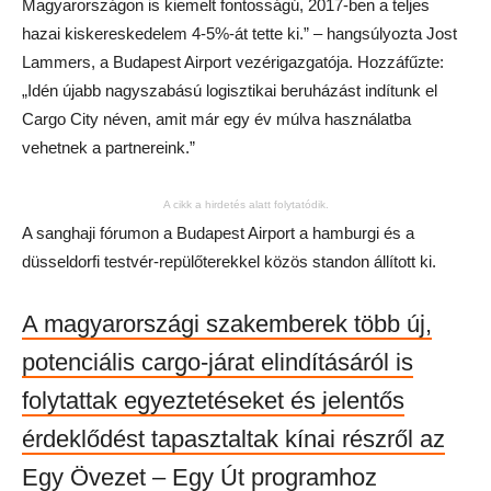
Magyarországon is kiemelt fontosságú, 2017-ben a teljes
hazai kiskereskedelem 4-5%-át tette ki.” – hangsúlyozta Jost
Lammers, a Budapest Airport vezérigazgatója. Hozzáfűzte:
„Idén újabb nagyszabású logisztikai beruházást indítunk el
Cargo City néven, amit már egy év múlva használatba
vehetnek a partnereink.”
A cikk a hirdetés alatt folytatódik.
A sanghaji fórumon a Budapest Airport a hamburgi és a
düsseldorfi testvér-repülőterekkel közös standon állított ki.
A magyarországi szakemberek több új,
potenciális cargo-járat elindításáról is
folytattak egyeztetéseket és jelentős
érdeklődést tapasztaltak kínai részről az
Egy Övezet – Egy Út programhoz