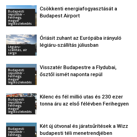
Csökkenti energiafogyasztását a
Budapesti
repülőtér -
Budapest Airport
Ferihegy,
magyar
légiközlekedés
Óriásit zuhant az Európába irányuló
légiáru-szállítás júliusban
Légiáru-
szállítás, air
cargo
Visszatér Budapestre a Flydubai,
Budapesti
repülőtér -
ősztől ismét naponta repül
Ferihegy,
magyar
légiközlekedés
Kilenc és fél millió utas és 230 ezer
Budapesti
repülőtér -
tonna áru az első félévben Ferihegyen
Ferihegy,
magyar
légiközlekedés
Két új útvonal és járatsűrítések a Wizz
Budapesti
repülőtér -
budapesti téli menetrendjében
Ferihegy,