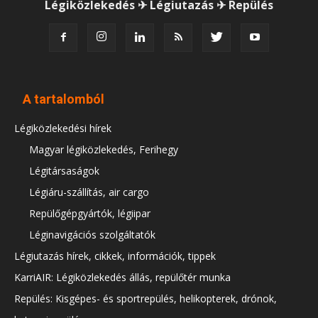
Légiközlekedés ✈ Légiutazás ✈ Repülés
A tartalomból
Légiközlekedési hírek
Magyar légiközlekedés, Ferihegy
Légitársaságok
Légiáru-szállítás, air cargo
Repülőgépgyártók, légiipar
Léginavigációs szolgáltatók
Légiutazás hírek, cikkek, információk, tippek
KarriAIR: Légiközlekedés állás, repülőtér munka
Repülés: Kisgépes- és sportrepülés, helikopterek, drónok,