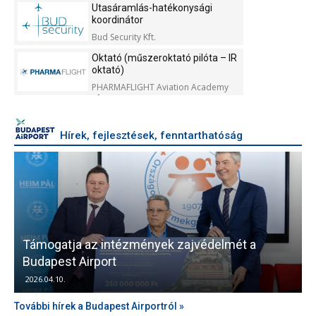
Utasáramlás-hatékonysági
koordinátor
Bud Security Kft.
Oktató (műszeroktató pilóta – IR
oktató)
PHARMAFLIGHT Aviation Academy
Kft.
Hírek, fejlesztések, fenntarthatóság
Támogatja az intézmények zajvédelmét a
V
Budapest Airport
2026.04.10.
További hírek a Budapest Airportról »