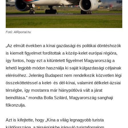
Fotó: AIRportal.hu
„Az elmúlt években a kínai gazdasági és politikai döntéshozók
is kiemelt figyelmet fordítottak a közép-kelet európai régióra,
így fontos, hogy ezt a kitüntetett figyelmet Magyarország a
lehető legjobb módon használja ki saját külgazdasági céljainak
eléréséhez. Jelenleg Budapest nem rendelkezik közvetlen légi
összeköttetéssel a kelet- és dél-kínai, valamint délkelet-ázsiai
térségbe, így mostanra már hiánypótlóvá vált a járat
beindítása.” mondta Bolla Szilárd, Magyarország sanghaji
főkonzulja.
Azt is kifejtette, hogy „Kína a világ legnagyobb turista
küldőországa, a térségünkbe irányuló turistaforgalom