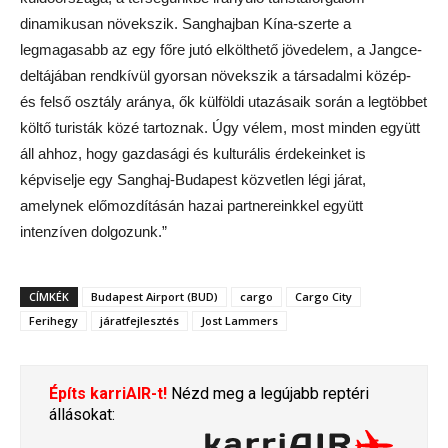
dinamikusan növekszik. Sanghajban Kína-szerte a
legmagasabb az egy főre jutó elkölthető jövedelem, a Jangce-
deltájában rendkívül gyorsan növekszik a társadalmi közép-
és felső osztály aránya, ők külföldi utazásaik során a legtöbbet
költő turisták közé tartoznak. Úgy vélem, most minden együtt
áll ahhoz, hogy gazdasági és kulturális érdekeinket is
képviselje egy Sanghaj-Budapest közvetlen légi járat,
amelynek előmozdításán hazai partnereinkkel együtt
intenzíven dolgozunk.”
CÍMKÉK
Budapest Airport (BUD)
cargo
Cargo City
Ferihegy
járatfejlesztés
Jost Lammers
Építs karriAIR-t!
Nézd meg a legújabb reptéri
állásokat: