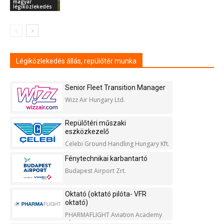
magyar
légiközlekedés
Légiközlekedés állás, repülőtér munka
Senior Fleet Transition Manager
Wizz Air Hungary Ltd.
Repülőtéri műszaki
eszközkezelő
Celebi Ground Handling Hungary Kft.
Fénytechnikai karbantartó
Budapest Airport Zrt.
Oktató (oktató pilóta- VFR
oktató)
PHARMAFLIGHT Aviation Academy
Kft.