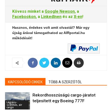
Kövess minket a
Google Newson
, a
Facebookon
, a
LinkedInen
és az
X-en
!
Hasznos, érdekes volt amit olvastál? Már egy
újság árával támogathatod az AIRportal.hu
működését!
KAPCSOLÓDÓ CIKKEK
TÖBB A SZERZŐTŐL
Rekordhosszúságú cargo-járatot
teljesített egy Boeing 777F
Légiáru-
szállítás, air
cargo