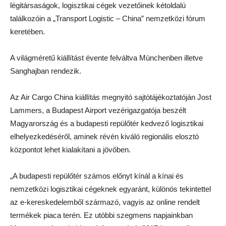
légitársaságok, logisztikai cégek vezetőinek kétoldalú
találkozóin a „Transport Logistic – China” nemzetközi fórum
keretében.
A világméretű kiállítást évente felváltva Münchenben illetve
Sanghajban rendezik.
Az Air Cargo China kiállítás megnyitó sajtótájékoztatóján Jost
Lammers, a Budapest Airport vezérigazgatója beszélt
Magyarország és a budapesti repülőtér kedvező logisztikai
elhelyezkedéséről, aminek révén kiváló regionális elosztó
központot lehet kialakítani a jövőben.
„A budapesti repülőtér számos előnyt kínál a kínai és
nemzetközi logisztikai cégeknek egyaránt, különös tekintettel
az e-kereskedelemből származó, vagyis az online rendelt
termékek piaca terén. Ez utóbbi szegmens napjainkban