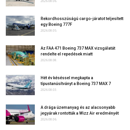
2026.08.06.
Rekordhosszúságú cargo-járatot teljesített
egy Boeing 777F
2026.08.05.
Az FAA 471 Boeing 737 MAX vizsgálatát
rendelte el repedések miatt
2026.08.08.
Hét év késéssel megkapta a
típustanúsítványt a Boeing 737 MAX 7
2026.08.03.
A drága üzemanyag és az alacsonyabb
jegyárak rontották a Wizz Air eredményét
2026.08.06.