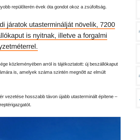
obb repülőterén évek óta gondot okoz a zsúfoltság.
di járatok utasterminálját növelik, 7200
lókaput is nyitnak, illetve a forgalmi
yzetméterrel.
e közleményében arról is tájékoztatott: új beszállókaput
számára is, amelyek száma szintén megnőtt az elmúlt
ér vezetése hosszabb távon újabb utasterminált építene –
reptérigazgatót.