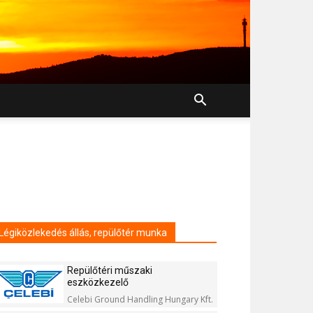
Légiközlekedés állás, repülőtér munka
Repülőtéri műszaki
eszközkezelő
Celebi Ground Handling Hungary Kft.