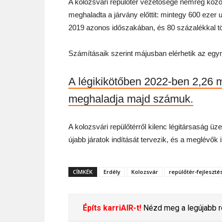
A kolozsvári repülőtér vezetősége nemrég közö
meghaladta a járvány előttit: mintegy 600 ezer u
2019 azonos időszakában, és 80 százalékkal tö
Számításaik szerint májusban elérhetik az egymi
A légikikötőben 2022-ben 2,26 mil
meghaladja majd számuk.
A kolozsvári repülőtérről kilenc légitársaság üze
újabb járatok indítását tervezik, és a meglévő
CÍMKÉK
Erdély
Kolozsvár
repülőtér-fejleszté
Építs karriAIR-t!
Nézd meg a legújabb re