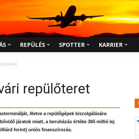
ÁS
REPÜLÉS
SPOTTER
KARRIER
repülőteret
vári repülőteret
sterminálját, illetve a repülőgépek kiszolgálására
ővülő járatok miatt, a beruházás értéke 365 millió lej
illiárd forint) uniós finanszírozás.