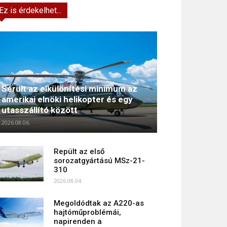
Ez is érdekelhet...
Sérült az elkülönítési minimum az
amerikai elnöki helikopter és egy
utasszállító között
2026.08.06.
Repült az első
sorozatgyártású MSz-21-
310
2026.08.04.
Megoldódtak az A220-as
hajtóműproblémái,
napirenden a