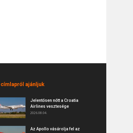
 címlapról ajánljuk
Jelentősen nőtt a Croatia
Airlines vesztesége
2026.08.04.
Az Apollo vásárolja fel az