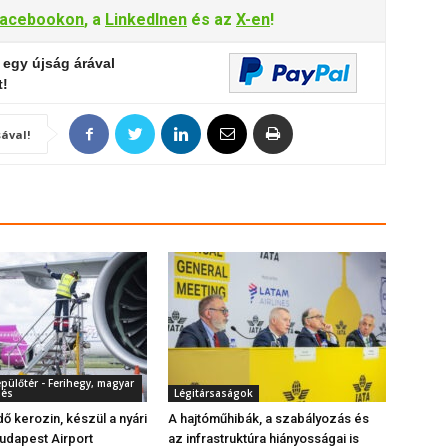
acebookon
, a
LinkedInen
és az
X-en
!
 egy újság árával
t!
ával!
pülőtér - Ferihegy, magyar
dés
Légitársaságok
ő kerozin, készül a nyári
A hajtóműhibák, a szabályozás és
udapest Airport
az infrastruktúra hiányosságai is