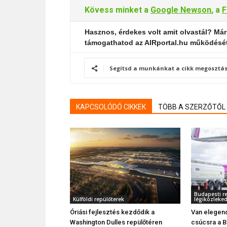
Kövess minket a
Google Newson
, a
F
Hasznos, érdekes volt amit olvastál? Már
támogathatod az AIRportal.hu működésé
Segítsd a munkánkat a cikk megosztás
KAPCSOLÓDÓ CIKKEK
TÖBB A SZERZŐTŐL
Budapesti re
Külföldi repülőterek
légiközleke
Óriási fejlesztés kezdődik a
Van elegend
Washington Dulles repülőtéren
csúcsra a B