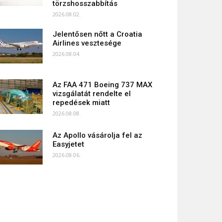
törzshosszabbítás
2026.08.02.
Jelentősen nőtt a Croatia
Airlines vesztesége
2026.08.04.
Az FAA 471 Boeing 737 MAX
vizsgálatát rendelte el
repedések miatt
2026.08.08.
Az Apollo vásárolja fel az
Easyjetet
2026.08.06.