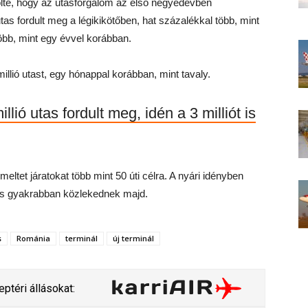
lte, hogy az utasforgalom az első negyedévben
tas fordult meg a légikikötőben, hat százalékkal több, mint
bb, mint egy évvel korábban.
llió utast, egy hónappal korábban, mint tavaly.
lió utas fordult meg, idén a 3 milliót is
meltet járatokat több mint 50 úti célra. A nyári idényben
k is gyakrabban közlekednek majd.
s
Románia
terminál
új terminál
ptéri állásokat: