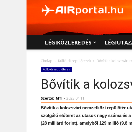
AIRportal.hu
LÉGIKÖZLEKEDÉS
LÉGIUTAZ
Címlap
Külföldi repülőterek
Bővítik a kolozsvári 
Külföldi repülőterek
Bővítik a kolozs
Szerző:
MTI
-
2023.04.11.
Bővítik a kolozsvári nemzetközi repülőtér uta
szolgáló előteret az utasok nagy száma és a b
(28 milliárd forint), amelyből 129 millió (9,8 m