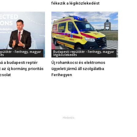
fékezik a légiközlekedést
pülőtér - Ferihegy, magyar
Budapesti repülőtér - Ferihegy, magyar
dés
légiközlekedés
ná a budapesti reptér
Új rohamkocsi és elektromos
 az új kormány, prioritás
ügyeleti jármű áll szolgálatba
csolat
Ferihegyen
Hirdetés