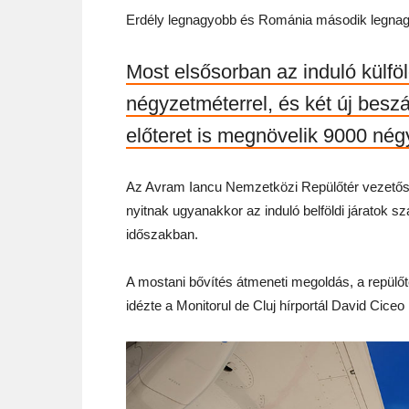
Erdély legnagyobb és Románia második legnagy
Most elsősorban az induló külföl
négyzetméterrel, és két új beszál
előteret is megnövelik 9000 nég
Az Avram Iancu Nemzetközi Repülőtér vezetőség
nyitnak ugyanakkor az induló belföldi járatok 
időszakban.
A mostani bővítés átmeneti megoldás, a repülőt
idézte a Monitorul de Cluj hírportál David Ciceo 