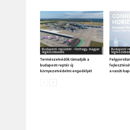
Budapesti repülőtér - Ferihegy, magyar
Budapesti re
légiközlekedés
légiközleke
Természetvédők támadják a
Felgyorsíta
budapesti reptér új
fejlesztését
környezetvédelmi engedélyét
a vasúti kap