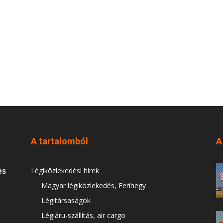
A tartalomból
A
és
Légiközlekedési hírek
Magyar légiközlekedés, Ferihegy
Légitársaságok
Légiáru-szállítás, air cargo