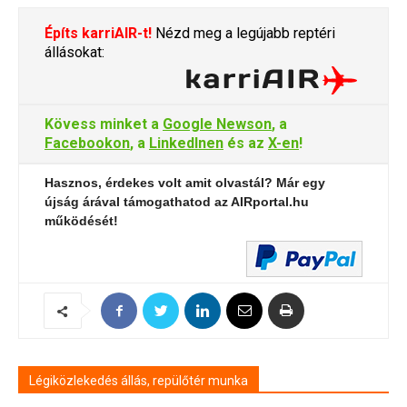
Építs karriAIR-t!
Nézd meg a legújabb reptéri
állásokat:
Kövess minket a
Google Newson
, a
Facebookon
, a
LinkedInen
és az
X-en
!
Hasznos, érdekes volt amit olvastál? Már egy
újság árával támogathatod az AIRportal.hu
működését!
Légiközlekedés állás, repülőtér munka