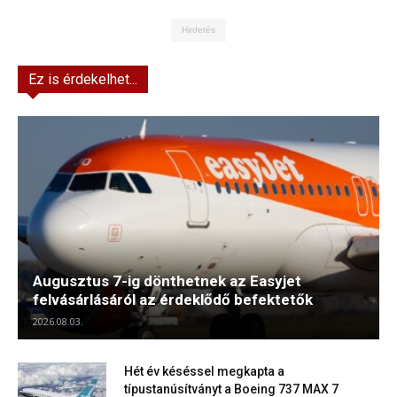
Hirdetés
Ez is érdekelhet...
Augusztus 7-ig dönthetnek az Easyjet
felvásárlásáról az érdeklődő befektetők
2026.08.03.
Hét év késéssel megkapta a
típustanúsítványt a Boeing 737 MAX 7