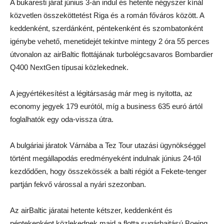
A bukaresti járat június 3-án indul és hetente négyszer kínál
közvetlen összeköttetést Riga és a román főváros között. A
keddenként, szerdánként, péntekenként és szombatonként
igénybe vehető, menetidejét tekintve mintegy 2 óra 55 perces
útvonalon az airBaltic flottájának turbolégcsavaros Bombardier
Q400 NextGen típusai közlekednek.
A jegyértékesítést a légitársaság már meg is nyitotta, az
economy jegyek 179 eurótól, míg a business 635 euró ártól
foglalhatók egy oda-vissza útra.
A bulgáriai járatok Várnába a Tez Tour utazási ügynökséggel
történt megállapodás eredményeként indulnak június 24-től
kezdődően, hogy összekössék a balti régiót a Fekete-tenger
partján fekvő várossal a nyári szezonban.
Az airBaltic járatai hetente kétszer, keddenként és
péntekenként közlekednek majd a flotta sugárhajtású Boeing