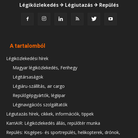
Légiközlekedés ✈ Légiutazás ✈ Repülés
A tartalomból
Légiközlekedési hírek
Magyar légiközlekedés, Ferihegy
Légitársaságok
Légiáru-szállítás, air cargo
Repülőgépgyártók, légiipar
Léginavigációs szolgáltatók
Légiutazás hírek, cikkek, információk, tippek
KarriAIR: Légiközlekedés állás, repülőtér munka
Repülés: Kisgépes- és sportrepülés, helikopterek, drónok,