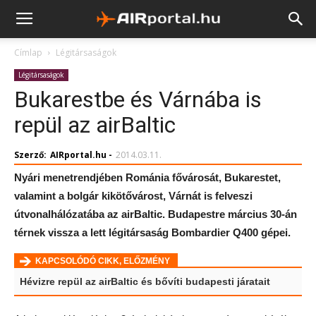
Címlap
Légitársaságok
Légitársaságok
Bukarestbe és Várnába is
repül az airBaltic
Szerző:
AIRportal.hu
-
2014.03.11.
Nyári menetrendjében Románia fővárosát, Bukarestet,
valamint a bolgár kikötővárost, Várnát is felveszi
útvonalhálózatába az airBaltic. Budapestre március 30-án
térnek vissza a lett légitársaság Bombardier Q400 gépei.
KAPCSOLÓDÓ CIKK, ELŐZMÉNY
Hévizre repül az airBaltic és bővíti budapesti járatait