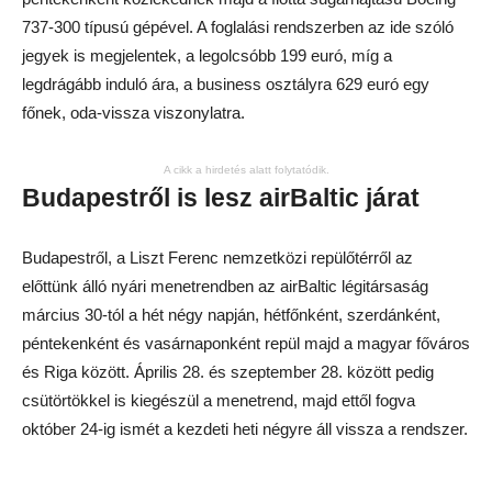
737-300 típusú gépével. A foglalási rendszerben az ide szóló
jegyek is megjelentek, a legolcsóbb 199 euró, míg a
legdrágább induló ára, a business osztályra 629 euró egy
főnek, oda-vissza viszonylatra.
A cikk a hirdetés alatt folytatódik.
Budapestről is lesz airBaltic járat
Budapestről, a Liszt Ferenc nemzetközi repülőtérről az
előttünk álló nyári menetrendben az airBaltic légitársaság
március 30-tól a hét négy napján, hétfőnként, szerdánként,
péntekenként és vasárnaponként repül majd a magyar főváros
és Riga között. Április 28. és szeptember 28. között pedig
csütörtökkel is kiegészül a menetrend, majd ettől fogva
október 24-ig ismét a kezdeti heti négyre áll vissza a rendszer.