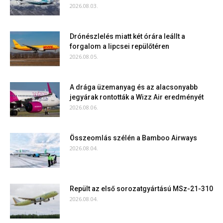
2026.08.03.
Drónészlelés miatt két órára leállt a
forgalom a lipcsei repülőtéren
2026.08.05.
A drága üzemanyag és az alacsonyabb
jegyárak rontották a Wizz Air eredményét
2026.08.06.
Összeomlás szélén a Bamboo Airways
2026.08.04.
Repült az első sorozatgyártású MSz-21-310
2026.08.04.