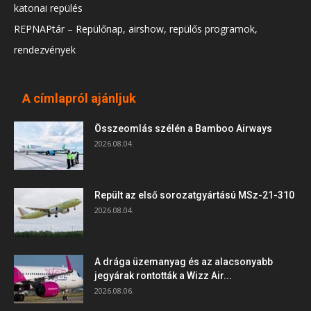
katonai repülés
REPNAPtár – Repülőnap, airshow, repülős programok,
rendezvények
A címlapról ajánljuk
Összeomlás szélén a Bamboo Airways
2026.08.04.
Repült az első sorozatgyártású MSz-21-310
2026.08.04.
A drága üzemanyag és az alacsonyabb
jegyárak rontották a Wizz Air...
2026.08.06.