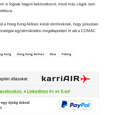
nem is fognak hagyni bekövetkezni, mivel más cégek nem
ótlásra.
 a Hong Kong Airlines körüli rémhíreknek, hogy júniusban
 stratégiai együttműködési megállapodást írt alá a COMAC
ng Kong
Hong Kong Airlines
Kína
Peking
ptéri állásokat:
acebookon
, a
LinkedInen
és az
X-en
!
 egy újság árával
t!