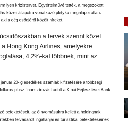
milyen krízistervet. Egyértelművé tették, a megszokott
lás közeli állapotra vonatkozó pletyka megalapozatlan.
ki a cég csődjéről közölt híreket.
súcsidőszakban a tervek szerint közel
jd a Hong Kong Airlines, amelyekre
glalása, 4,2%-kal többnek, mint az
 január 20-ig esedékes számlák kifizetésére a többségi
olláros plusz finanszírozást adott a Kínai Fejlesztései Bank
ő befektetéseit, az ő nyomásukra kellett a holdingnak
rtékben felvásárolt ingatlanjai és turisztikai befektetéseinek