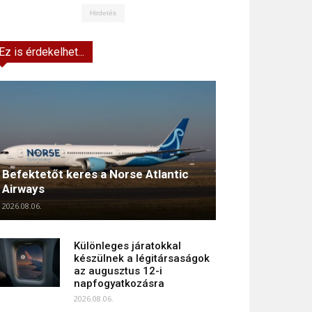
Hirdetés
Ez is érdekelhet...
Befektetőt keres a Norse Atlantic
Airways
2026.08.06.
Különleges járatokkal
készülnek a légitársaságok
az augusztus 12-i
napfogyatkozásra
2026.08.06.