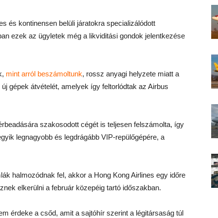
s és kontinensen belüli járatokra specializálódott
ban ezek az ügyletek még a likviditási gondok jelentkezése
k,
mint arról beszámoltunk
, rossz anyagi helyzete miatt a
új gépek átvételét, amelyek így feltorlódtak az Airbus
rbeadására szakosodott cégét is teljesen felszámolta, így
egyik legnagyobb és legdrágább VIP-repülőgépére, a
mlák halmozódnak fel, akkor a Hong Kong Airlines egy időre
eznek elkerülni a február közepéig tartó időszakban.
 érdeke a csőd, amit a sajtóhír szerint a légitársaság túl