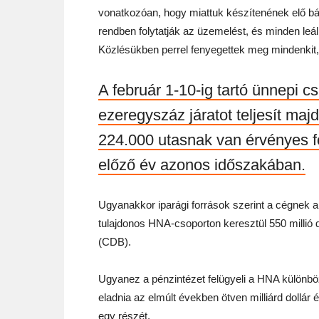
vonatkozóan, hogy miattuk készítenének elő bár
rendben folytatják az üzemelést, és minden leál
Közlésükben perrel fenyegettek meg mindenkit, a
A február 1-10-ig tartó ünnepi c
ezeregyszáz járatot teljesít ma
224.000 utasnak van érvényes fo
előző év azonos időszakában.
Ugyanakkor iparági források szerint a cégnek a
tulajdonos HNA-csoporton keresztül 550 millió d
(CDB).
Ugyanez a pénzintézet felügyeli a HNA különböz
eladnia az elmúlt években ötven milliárd dollár é
egy részét.