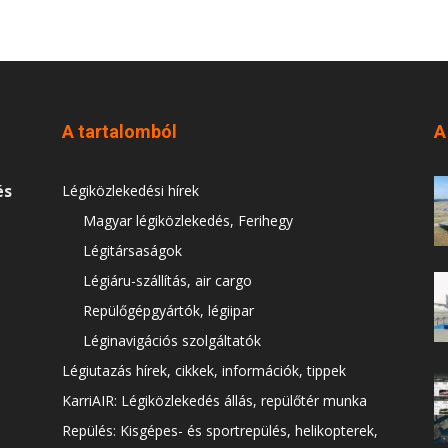
A tartalomból
A
és
Légiközlekedési hírek
Magyar légiközlekedés, Ferihegy
Légitársaságok
Légiáru-szállítás, air cargo
Repülőgépgyártók, légiipar
Léginavigációs szolgáltatók
Légiutazás hírek, cikkek, információk, tippek
KarriAIR: Légiközlekedés állás, repülőtér munka
Repülés: Kisgépes- és sportrepülés, helikopterek,