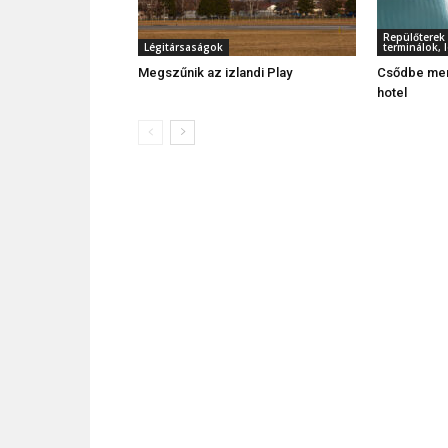
Repülőterek 
Légitársaságok
terminálok,
Megszűnik az izlandi Play
Csődbe men
hotel