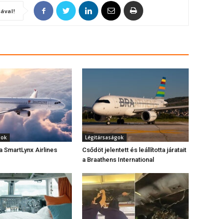
ával!
gok
Légitársaságok
 SmartLynx Airlines
Csődöt jelentett és leállította járatait
a Braathens International