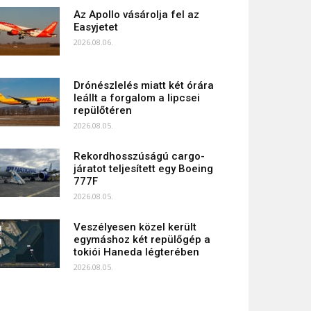
Az Apollo vásárolja fel az
Easyjetet
2026.08.06.
Drónészlelés miatt két órára
leállt a forgalom a lipcsei
repülőtéren
2026.08.05.
Rekordhosszúságú cargo-
járatot teljesített egy Boeing
777F
2026.08.05.
Veszélyesen közel került
egymáshoz két repülőgép a
tokiói Haneda légterében
2026.08.05.