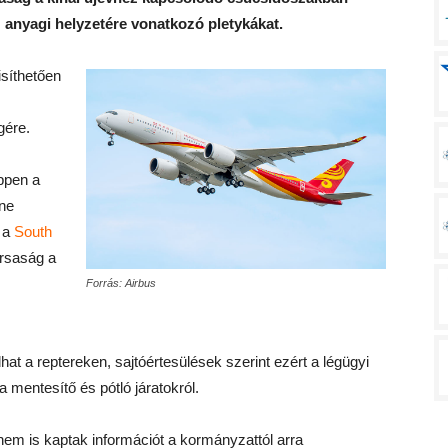
 anyagi helyzetére vonatkozó pletykákat.
síthetően
gére.
éppen a
nne
t a
South
ársaság a
Forrás: Airbus
hat a reptereken, sajtóértesülések szerint ezért a légügyi
 mentesítő és pótló járatokról.
nem is kaptak információt a kormányzattól arra