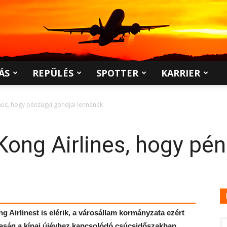
ÁS
REPÜLÉS
SPOTTER
KARRIER
nes, hogy pénzügyi gondjai lennének
Kong Airlines, hogy pén
Airlinest is elérik, a városállam kormányzata ezért
ársaság a kínai újévhez kapcsolódó csúcsidőszakban