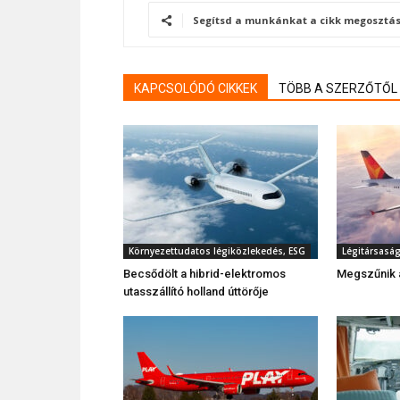
Segítsd a munkánkat a cikk megosztás
KAPCSOLÓDÓ CIKKEK
TÖBB A SZERZŐTŐL
Környezettudatos légiközlekedés, ESG
Légitársasá
Becsődölt a hibrid-elektromos
Megszűnik a
utasszállító holland úttörője