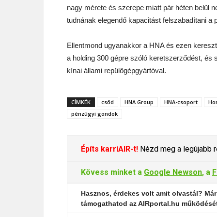
nagy mérete és szerepe miatt pár héten belül 
tudnának elegendő kapacitást felszabadítani a p
Ellentmond ugyanakkor a HNA és ezen keresztül
a holding 300 gépre szóló keretszerződést, és
kínai állami repülőgépgyártóval.
CÍMKÉK
csőd
HNA Group
HNA-csoport
Ho
pénzügyi gondok
Építs karriAIR-t!
Nézd meg a legújabb re
Kövess minket a
Google Newson
, a
F
Hasznos, érdekes volt amit olvastál? Már
támogathatod az AIRportal.hu működésé