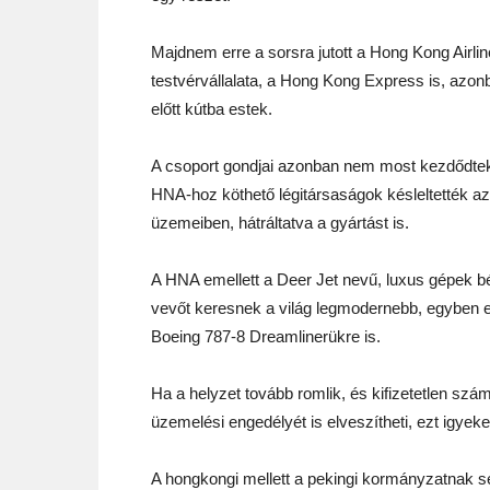
Majdnem erre a sorsra jutott a Hong Kong Airline
testvérvállalata, a Hong Kong Express is, azon
előtt kútba estek.
A csoport gondjai azonban nem most kezdődte
HNA-hoz köthető légitársaságok késleltették az 
üzemeiben, hátráltatva a gyártást is.
A HNA emellett a Deer Jet nevű, luxus gépek bé
vevőt keresnek a világ legmodernebb, egyben 
Boeing 787-8 Dreamlinerükre is.
Ha a helyzet tovább romlik, és kifizetetlen szá
üzemelési engedélyét is elveszítheti, ezt igyek
A hongkongi mellett a pekingi kormányzatnak sem