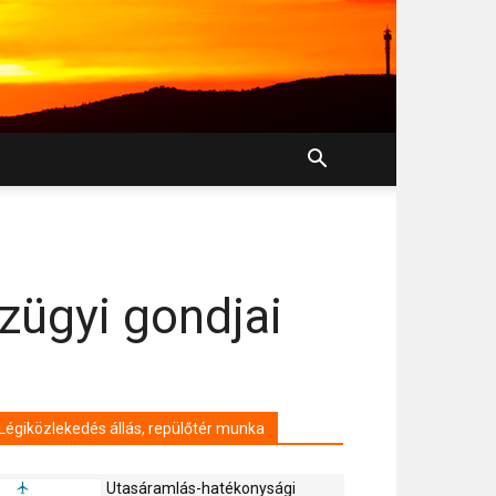
zügyi gondjai
Légiközlekedés állás, repülőtér munka
Utasáramlás-hatékonysági