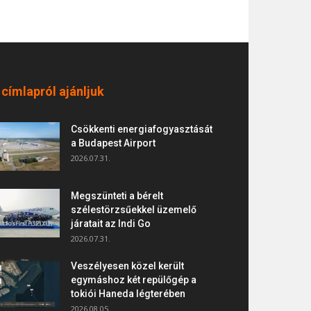
 címlapról ajánljuk
Csökkenti energiafogyasztását
a Budapest Airport
2026.07.31.
Megszünteti a bérelt
szélestörzsűekkel üzemelő
járatait az Indi Go
2026.07.31.
Veszélyesen közel került
egymáshoz két repülőgép a
tokiói Haneda légterében
2026.08.05.