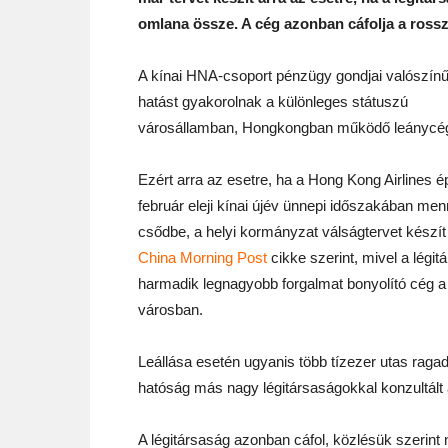
omlana össze. A cég azonban cáfolja a rossz
A kínai HNA-csoport pénzügy gondjai valószínű
hatást gyakorolnak a különleges státuszú
városállamban, Hongkongban működő leánycé
Ezért arra az esetre, ha a Hong Kong Airlines 
február eleji kínai újév ünnepi időszakában me
csődbe, a helyi kormányzat válságtervet készí
China Morning Post
cikke szerint, mivel a légit
harmadik legnagyobb forgalmat bonyolító cég a
városban.
Leállása esetén ugyanis több tízezer utas ragad
hatóság más nagy légitársaságokkal konzultált a
A légitársaság azonban cáfol, közlésük szerint 