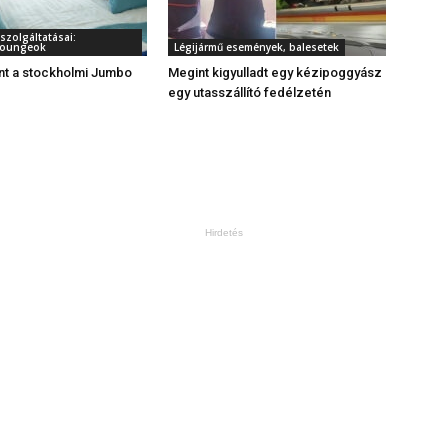
szolgáltatásai:
 loungeok
Légijármű események, balesetek
t a stockholmi Jumbo
Megint kigyulladt egy kézipoggyász
egy utasszállító fedélzetén
Hirdetés