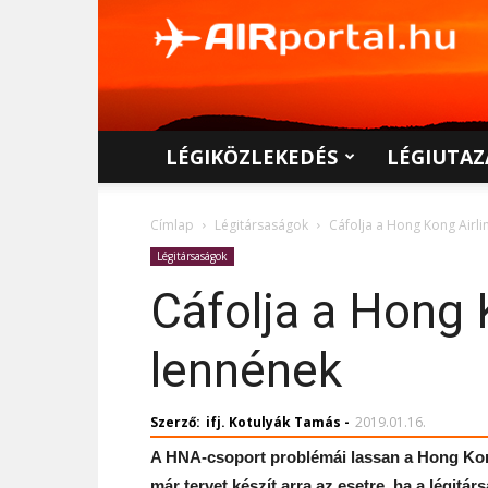
AIRportal.hu
LÉGIKÖZLEKEDÉS
LÉGIUTAZ
Címlap
Légitársaságok
Cáfolja a Hong Kong Airli
Légitársaságok
Cáfolja a Hong 
lennének
Szerző:
ifj. Kotulyák Tamás
-
2019.01.16.
A HNA-csoport problémái lassan a Hong Kong 
már tervet készít arra az esetre, ha a légit