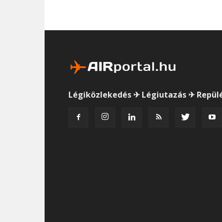
Légiközlekedés ✈ Légiutazás ✈ Repül