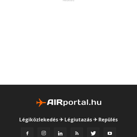
Hirdetés
Légiközlekedés ✈ Légiutazás ✈ Repülés