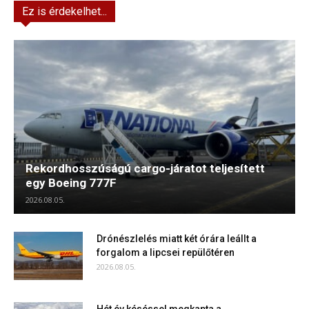
Ez is érdekelhet...
Rekordhosszúságú cargo-járatot teljesített
egy Boeing 777F
2026.08.05.
Drónészlelés miatt két órára leállt a
forgalom a lipcsei repülőtéren
2026.08.05.