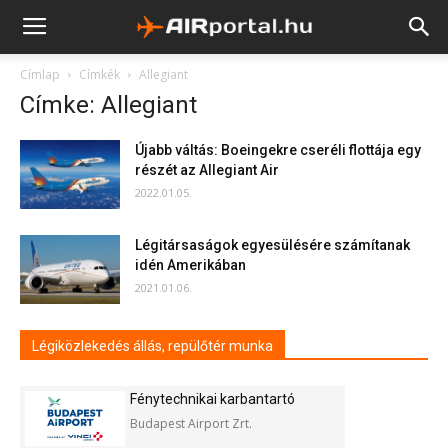
Címlap
Címkék
Allegiant
Címke: Allegiant
Újabb váltás: Boeingekre cseréli flottája egy
részét az Allegiant Air
2022.01.05.
Légitársaságok egyesülésére számítanak
idén Amerikában
2021.01.06.
Légiközlekedés állás, repülőtér munka
Fénytechnikai karbantartó
Budapest Airport Zrt.