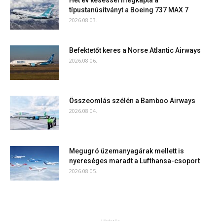
Hét év késéssel megkapta a
típustanúsítványt a Boeing 737 MAX 7
2026.08.03.
Befektetőt keres a Norse Atlantic Airways
2026.08.06.
Összeomlás szélén a Bamboo Airways
2026.08.04.
Megugró üzemanyagárak mellett is
nyereséges maradt a Lufthansa-csoport
2026.08.05.