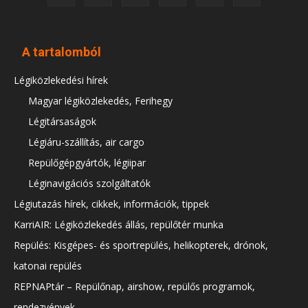
A tartalomból
Légiközlekedési hírek
Magyar légiközlekedés, Ferihegy
Légitársaságok
Légiáru-szállítás, air cargo
Repülőgépgyártók, légiipar
Léginavigációs szolgáltatók
Légiutazás hírek, cikkek, információk, tippek
KarriAIR: Légiközlekedés állás, repülőtér munka
Repülés: Kisgépes- és sportrepülés, helikopterek, drónok,
katonai repülés
REPNAPtár – Repülőnap, airshow, repülős programok,
rendezvények