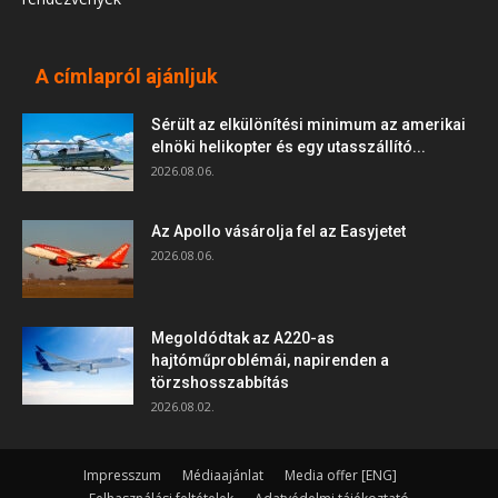
A címlapról ajánljuk
Sérült az elkülönítési minimum az amerikai
elnöki helikopter és egy utasszállító...
2026.08.06.
Az Apollo vásárolja fel az Easyjetet
2026.08.06.
Megoldódtak az A220-as
hajtóműproblémái, napirenden a
törzshosszabbítás
2026.08.02.
Impresszum
Médiaajánlat
Media offer [ENG]