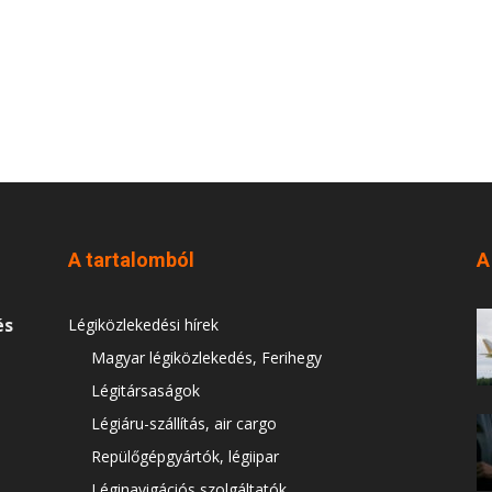
A tartalomból
A
és
Légiközlekedési hírek
Magyar légiközlekedés, Ferihegy
Légitársaságok
Légiáru-szállítás, air cargo
Repülőgépgyártók, légiipar
Léginavigációs szolgáltatók