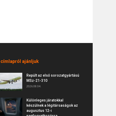
 címlapról ajánljuk
Repült az első sorozatgyártású
MSz-21-310
2026.08.04.
Különleges járatokkal
készülnek a légitársaságok az
augusztus 12-i
napfogyatkozásra