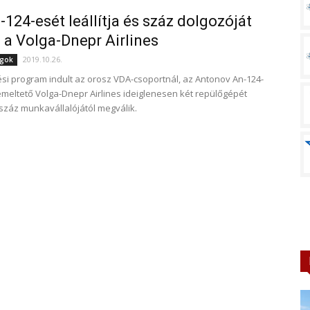
-124-esét leállítja és száz dolgozóját
i a Volga-Dnepr Airlines
2019.10.26.
ágok
si program indult az orosz VDA-csoportnál, az Antonov An-124-
meltető Volga-Dnepr Airlines ideiglenesen két repülőgépét
s száz munkavállalójától megválik.