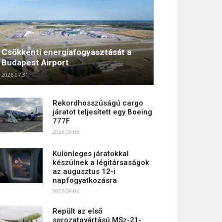
Csökkenti energiafogyasztását a
Budapest Airport
2026.07.31.
Rekordhosszúságú cargo
járatot teljesített egy Boeing
777F
2026.08.05.
Különleges járatokkal
készülnek a légitársaságok
az augusztus 12-i
napfogyatkozásra
2026.08.06.
Repült az első
sorozatgyártású MSz-21-