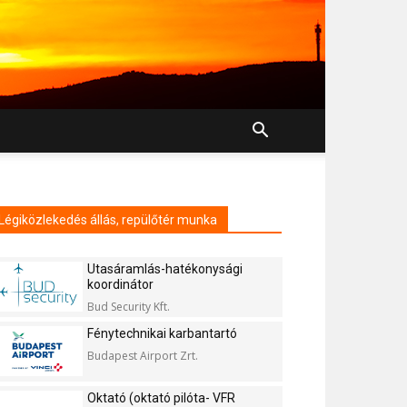
Légiközlekedés állás, repülőtér munka
Utasáramlás-hatékonysági
koordinátor
Bud Security Kft.
Fénytechnikai karbantartó
Budapest Airport Zrt.
Oktató (oktató pilóta- VFR