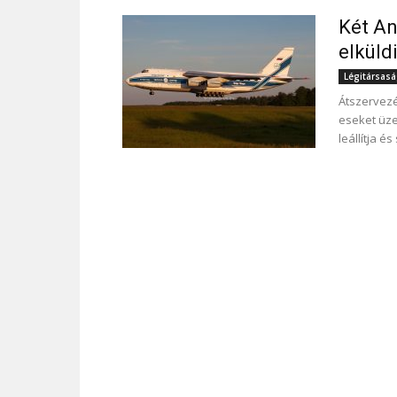
Két An
elküld
Légitársas
Átszervezé
eseket üze
leállítja é