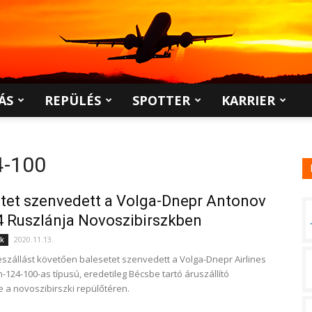
ÁS
REPÜLÉS
SPOTTER
KARRIER
4-100
tet szenvedett a Volga-Dnepr Antonov
 Ruszlánja Novoszibirszkben
2020.11.13.
ek
szállást követően balesetet szenvedett a Volga-Dnepr Airlines
-124-100-as típusú, eredetileg Bécsbe tartó áruszállító
 a novoszibirszki repülőtéren.