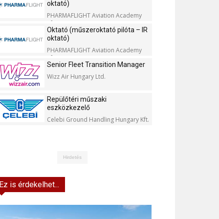
oktató)
PHARMAFLIGHT Aviation Academy
Kft.
Oktató (műszeroktató pilóta – IR
oktató)
PHARMAFLIGHT Aviation Academy
Kft.
Senior Fleet Transition Manager
Wizz Air Hungary Ltd.
Repülőtéri műszaki
eszközkezelő
Celebi Ground Handling Hungary Kft.
Hirdetés
Ez is érdekelhet...