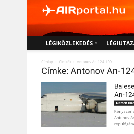
AIRportal.hu
LÉGIKÖZLEKEDÉS
LÉGIUTAZ
Címlap
Címkék
Antonov An-124-100
Címke: Antonov An-12
Balese
An-124
Kiemelt hír
Kényszerle
Antonov An
repülőgépe