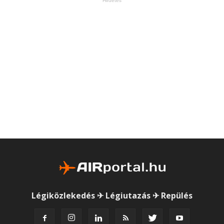
Hirdetés
Légiközlekedés ✈ Légiutazás ✈ Repülés