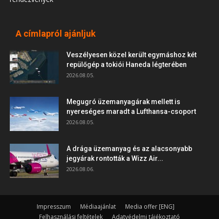
A címlapról ajánljuk
Veszélyesen közel került egymáshoz két
repülőgép a tokiói Haneda légterében
2026.08.05.
Megugró üzemanyagárak mellett is
nyereséges maradt a Lufthansa-csoport
2026.08.05.
A drága üzemanyag és az alacsonyabb
jegyárak rontották a Wizz Air...
2026.08.06.
Impresszum
Médiaajánlat
Media offer [ENG]
Felhasználási feltételek
Adatvédelmi tájékoztató