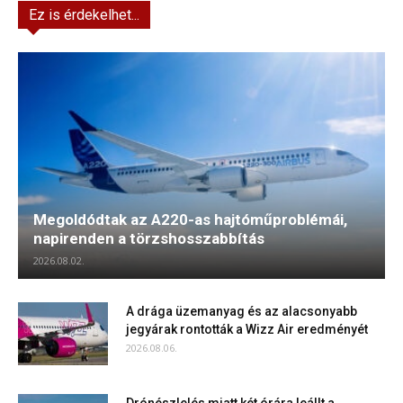
Ez is érdekelhet...
Megoldódtak az A220-as hajtóműproblémái,
napirenden a törzshosszabbítás
2026.08.02.
A drága üzemanyag és az alacsonyabb
jegyárak rontották a Wizz Air eredményét
2026.08.06.