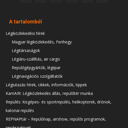
A tartalomból
Légiközlekedési hírek
Magyar légiközlekedés, Ferihegy
Légitársaságok
Légiáru-szállítás, air cargo
Repülőgépgyártók, légiipar
Léginavigációs szolgáltatók
Légiutazás hírek, cikkek, információk, tippek
KarriAIR: Légiközlekedés állás, repülőtér munka
Repülés: Kisgépes- és sportrepülés, helikopterek, drónok,
katonai repülés
REPNAPtár – Repülőnap, airshow, repülős programok,
rendezvények