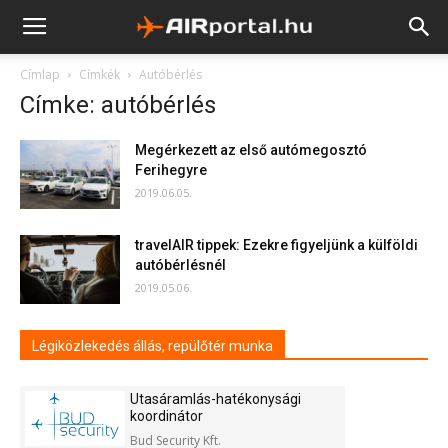
Címlap
Címkék
Autóbérlés
Címke: autóbérlés
Megérkezett az első autómegosztó
Ferihegyre
2019.06.05.
travelAIR tippek: Ezekre figyeljünk a külföldi
autóbérlésnél
2019.05.06.
Légiközlekedés állás, repülőtér munka
Utasáramlás-hatékonysági
koordinátor
Bud Security Kft.