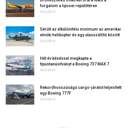
Drónészlelés miatt két órára leállt a
forgalom a lipcsei repülőtéren
2026.08.05.
Sérült az elkülönítési minimum az amerikai
elnöki helikopter és egy utasszállító között
2026.08.06.
Hét év késéssel megkapta a
típustanúsítványt a Boeing 737 MAX 7
2026.08.03.
Rekordhosszúságú cargo-járatot teljesített
egy Boeing 777F
2026.08.05.