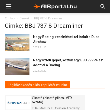
Címlap
Címkék
BBJ 787-8 Dreamliner
Címke: BBJ 787-8 Dreamliner
Nagy Boeing-rendelésekkel indult a Dubai
Airshow
2023.11.13.
Négy üzleti gépet, köztük egy BBJ 777-9-est
adott el a Boeing
2023.05.22.
Légiközlekedés állás, repülőtér munka
Oktató (oktató pilóta- VFR
oktató)
PHARMAFLIGHT Aviation Academy