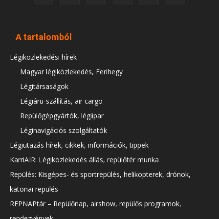
A tartalomból
Légiközlekedési hírek
Magyar légiközlekedés, Ferihegy
Légitársaságok
Légiáru-szállítás, air cargo
Repülőgépgyártók, légiipar
Léginavigációs szolgáltatók
Légiutazás hírek, cikkek, információk, tippek
KarriAIR: Légiközlekedés állás, repülőtér munka
Repülés: Kisgépes- és sportrepülés, helikopterek, drónok,
katonai repülés
REPNAPtár – Repülőnap, airshow, repülős programok,
rendezvények