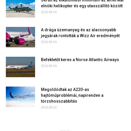
Sérült az elkülönítési minimum az amerikai
elnöki helikopter és egy utasszállító között
2026.08.06.
A drága üzemanyag és az alacsonyabb
jegyárak rontották a Wizz Air eredményét
2026.08.06.
Befektetőt keres a Norse Atlantic Airways
2026.08.06.
Megoldódtak az A220-as
hajtóműproblémái, napirenden a
törzshosszabbítás
2026.08.02.