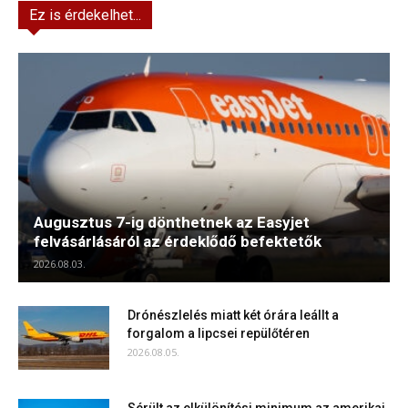
Ez is érdekelhet...
Augusztus 7-ig dönthetnek az Easyjet
felvásárlásáról az érdeklődő befektetők
2026.08.03.
Drónészlelés miatt két órára leállt a
forgalom a lipcsei repülőtéren
2026.08.05.