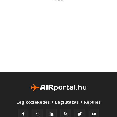
Hirdetés
Légiközlekedés ✈ Légiutazás ✈ Repülés