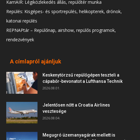
KarriAIR: Légiközlekedés állás, repülőtér munka
Repülés: Kisgépes- és sportrepülés, helikopterek, drónok,
katonai repülés
REPNAPtár – Repülőnap, airshow, repülős programok,
rendezvények
A címlapról ajánljuk
Keskenytörzsű repülőgépen teszteli a
cápabőr-bevonatot a Lufthansa Technik
2026.08.01.
Jelentősen nőtt a Croatia Airlines
vesztesége
2026.08.04.
Megugró üzemanyagárak mellett is