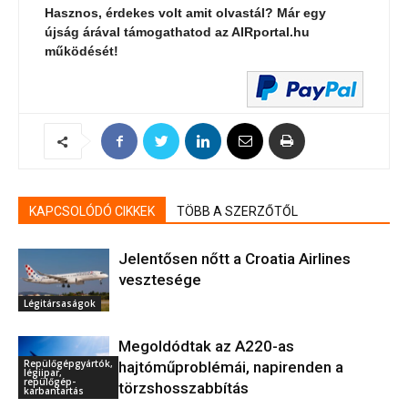
Hasznos, érdekes volt amit olvastál? Már egy
újság árával támogathatod az AIRportal.hu
működését!
KAPCSOLÓDÓ CIKKEK
TÖBB A SZERZŐTŐL
Jelentősen nőtt a Croatia Airlines
vesztesége
Légitársaságok
Megoldódtak az A220-as
Repülőgépgyártók,
hajtóműproblémái, napirenden a
légiipar,
repülőgép-
törzshosszabbítás
karbantartás