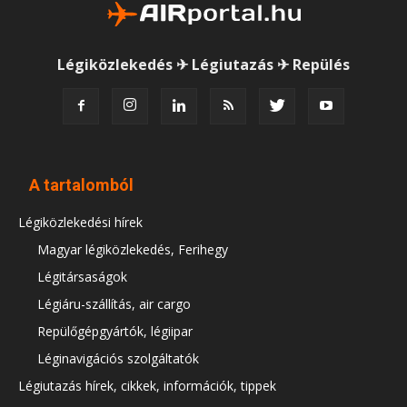
Légiközlekedés ✈ Légiutazás ✈ Repülés
A tartalomból
Légiközlekedési hírek
Magyar légiközlekedés, Ferihegy
Légitársaságok
Légiáru-szállítás, air cargo
Repülőgépgyártók, légiipar
Léginavigációs szolgáltatók
Légiutazás hírek, cikkek, információk, tippek