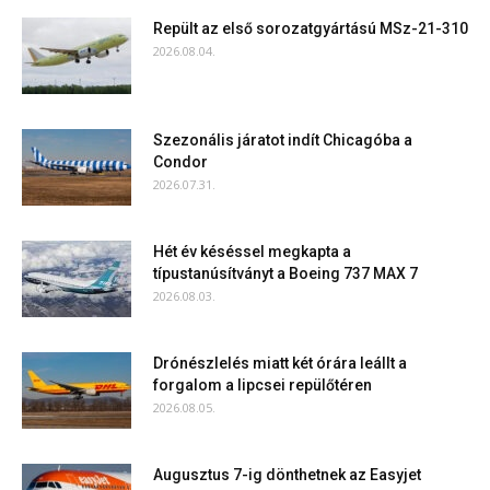
Repült az első sorozatgyártású MSz-21-310
2026.08.04.
Szezonális járatot indít Chicagóba a
Condor
2026.07.31.
Hét év késéssel megkapta a
típustanúsítványt a Boeing 737 MAX 7
2026.08.03.
Drónészlelés miatt két órára leállt a
forgalom a lipcsei repülőtéren
2026.08.05.
Augusztus 7-ig dönthetnek az Easyjet