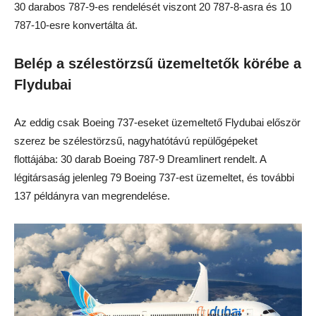
30 darabos 787-9-es rendelését viszont 20 787-8-asra és 10
787-10-esre konvertálta át.
Belép a szélestörzsű üzemeltetők körébe a
Flydubai
Az eddig csak Boeing 737-eseket üzemeltető Flydubai először
szerez be szélestörzsű, nagyhatótávú repülőgépeket
flottájába: 30 darab Boeing 787-9 Dreamlinert rendelt. A
légitársaság jelenleg 79 Boeing 737-est üzemeltet, és további
137 példányra van megrendelése.