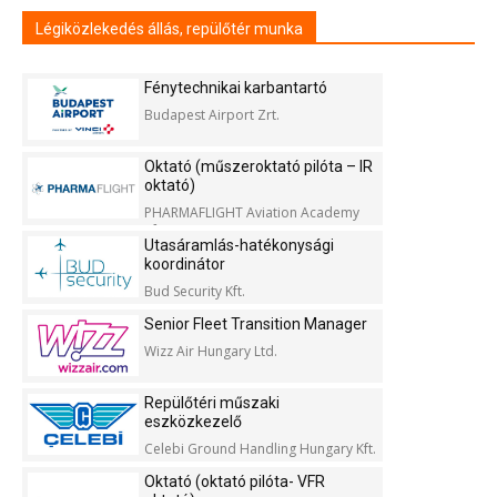
Légiközlekedés állás, repülőtér munka
Fénytechnikai karbantartó
Budapest Airport Zrt.
Oktató (műszeroktató pilóta – IR
oktató)
PHARMAFLIGHT Aviation Academy
Kft.
Utasáramlás-hatékonysági
koordinátor
Bud Security Kft.
Senior Fleet Transition Manager
Wizz Air Hungary Ltd.
Repülőtéri műszaki
eszközkezelő
Celebi Ground Handling Hungary Kft.
Oktató (oktató pilóta- VFR