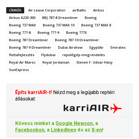
CÍMKÉK
Air Lease Corporation
airBaltic
Airbus
Airbus A220-300
BBJ 787-8 Dreamliner
Boeing
Boeing 737 MAX
Boeing 737 MAX 10
Boeing 737 MAX 8
Boeing 777-8
Boeing 777-9
Boeing 777X
Boeing 787 Dreamliner
Boeing 787-10 Dreamliner
Boeing 787-9 Dreamliner
Dubai Airshow
EgyptAir
Emirates
flottafejlesztés
Flydubai
repülőgép-megrendelés
Royal Air Maroc
Royal Jordanian
Steven F. Udvar-Házy
SunExpress
Építs karriAIR-t!
Nézd meg a legújabb reptéri
állásokat:
Kövess minket a
Google Newson
, a
Facebookon
, a
LinkedInen
és az
X-en
!