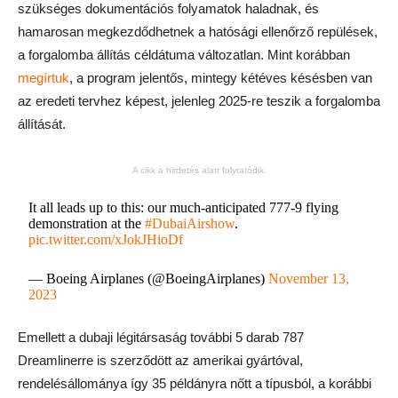
szükséges dokumentációs folyamatok haladnak, és
hamarosan megkezdődhetnek a hatósági ellenőrző repülések,
a forgalomba állítás céldátuma változatlan. Mint korábban
megírtuk
, a program jelentős, mintegy kétéves késésben van
az eredeti tervhez képest, jelenleg 2025-re teszik a forgalomba
állítását.
A cikk a hirdetés alatt folytatódik.
It all leads up to this: our much-anticipated 777-9 flying
demonstration at the
#DubaiAirshow
.
pic.twitter.com/xJokJHioDf
— Boeing Airplanes (@BoeingAirplanes)
November 13,
2023
Emellett a dubaji légitársaság további 5 darab 787
Dreamlinerre is szerződött az amerikai gyártóval,
rendelésállománya így 35 példányra nőtt a típusból, a korábbi