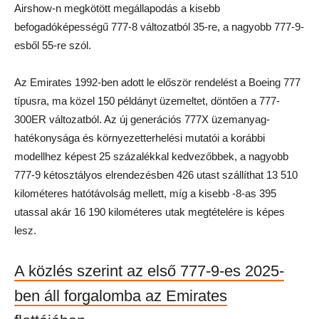
Airshow-n megkötött megállapodás a kisebb
befogadóképességű 777-8 változatból 35-re, a nagyobb 777-9-
esből 55-re szól.
Az Emirates 1992-ben adott le először rendelést a Boeing 777
típusra, ma közel 150 példányt üzemeltet, döntően a 777-
300ER változatból. Az új generációs 777X üzemanyag-
hatékonysága és környezetterhelési mutatói a korábbi
modellhez képest 25 százalékkal kedvezőbbek, a nagyobb
777-9 kétosztályos elrendezésben 426 utast szállíthat 13 510
kilométeres hatótávolság mellett, míg a kisebb -8-as 395
utassal akár 16 190 kilométeres utak megtételére is képes
lesz.
A közlés szerint az első 777-9-es 2025-
ben áll forgalomba az Emirates