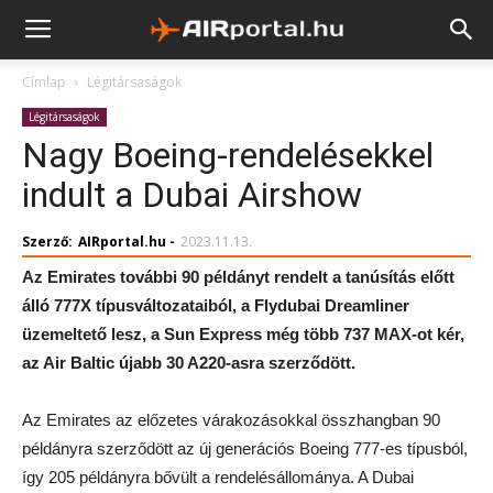
Címlap
Légitársaságok
Légitársaságok
Nagy Boeing-rendelésekkel
indult a Dubai Airshow
Szerző:
AIRportal.hu
-
2023.11.13.
Az Emirates további 90 példányt rendelt a tanúsítás előtt
álló 777X típusváltozataiból, a Flydubai Dreamliner
üzemeltető lesz, a Sun Express még több 737 MAX-ot kér,
az Air Baltic újabb 30 A220-asra szerződött.
Az Emirates az előzetes várakozásokkal összhangban 90
példányra szerződött az új generációs Boeing 777-es típusból,
így 205 példányra bővült a rendelésállománya. A Dubai