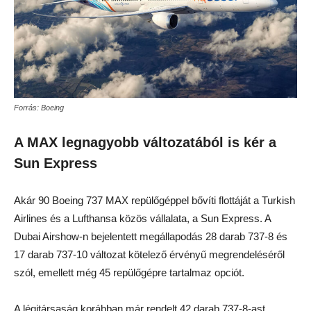
Forrás: Boeing
A MAX legnagyobb változatából is kér a
Sun Express
Akár 90 Boeing 737 MAX repülőgéppel bővíti flottáját a Turkish
Airlines és a Lufthansa közös vállalata, a Sun Express. A
Dubai Airshow-n bejelentett megállapodás 28 darab 737-8 és
17 darab 737-10 változat kötelező érvényű megrendeléséről
szól, emellett még 45 repülőgépre tartalmaz opciót.
A légitársaság korábban már rendelt 42 darab 737-8-ast,