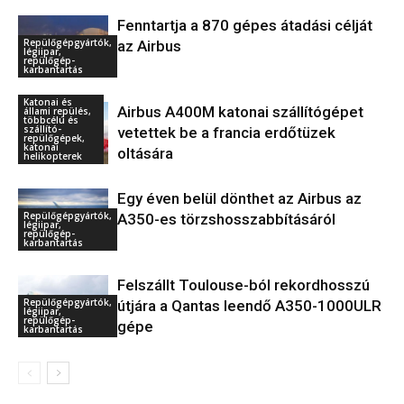
Fenntartja a 870 gépes átadási célját
Repülőgépgyártók,
az Airbus
légiipar,
repülőgép-
karbantartás
Katonai és
Airbus A400M katonai szállítógépet
állami repülés,
többcélú és
szállító-
vetettek be a francia erdőtüzek
repülőgépek,
katonai
oltására
helikopterek
Egy éven belül dönthet az Airbus az
Repülőgépgyártók,
A350-es törzshosszabbításáról
légiipar,
repülőgép-
karbantartás
Felszállt Toulouse-ból rekordhosszú
Repülőgépgyártók,
útjára a Qantas leendő A350-1000ULR
légiipar,
repülőgép-
gépe
karbantartás