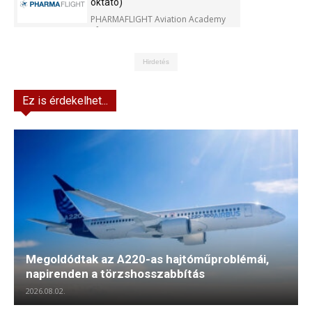
oktató)
PHARMAFLIGHT Aviation Academy
Kft.
Hirdetés
Ez is érdekelhet...
Megoldódtak az A220-as hajtóműproblémái,
napirenden a törzshosszabbítás
2026.08.02.