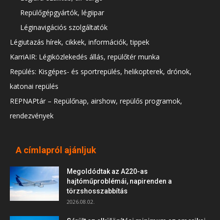
Repülőgépgyártók, légiipar
Léginavigációs szolgáltatók
Légiutazás hírek, cikkek, információk, tippek
KarriAIR: Légiközlekedés állás, repülőtér munka
Repülés: Kisgépes- és sportrepülés, helikopterek, drónok,
katonai repülés
REPNAPtár – Repülőnap, airshow, repülős programok,
rendezvények
A címlapról ajánljuk
Megoldódtak az A220-as
hajtóműproblémái, napirenden a
törzshosszabbítás
2026.08.02.