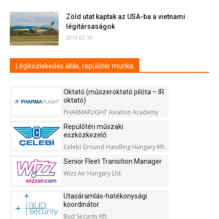
Zöld utat kaptak az USA-ba a vietnami
légitársaságok
2019.02.19.
Légiközlekedés állás, repülőtér munka
Oktató (műszeroktató pilóta – IR
oktató)
PHARMAFLIGHT Aviation Academy
Kft.
Repülőtéri műszaki
eszközkezelő
Celebi Ground Handling Hungary Kft.
Senior Fleet Transition Manager
Wizz Air Hungary Ltd.
Utasáramlás-hatékonysági
koordinátor
Bud Security Kft.