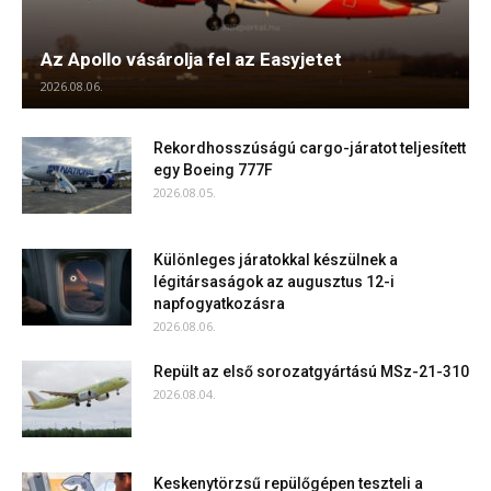
Az Apollo vásárolja fel az Easyjetet
2026.08.06.
Rekordhosszúságú cargo-járatot teljesített
egy Boeing 777F
2026.08.05.
Különleges járatokkal készülnek a
légitársaságok az augusztus 12-i
napfogyatkozásra
2026.08.06.
Repült az első sorozatgyártású MSz-21-310
2026.08.04.
Keskenytörzsű repülőgépen teszteli a