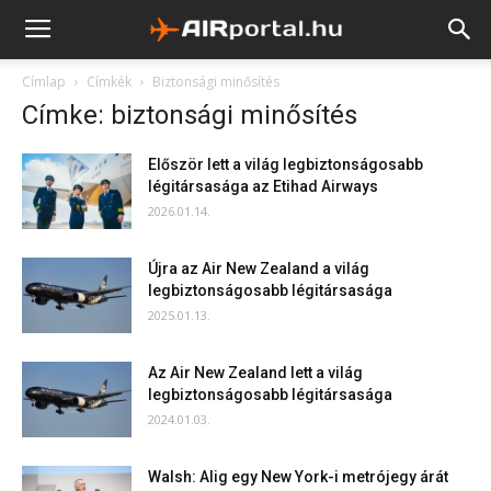
Címlap
Címkék
Biztonsági minősítés
Címke: biztonsági minősítés
Először lett a világ legbiztonságosabb
légitársasága az Etihad Airways
2026.01.14.
Újra az Air New Zealand a világ
legbiztonságosabb légitársasága
2025.01.13.
Az Air New Zealand lett a világ
legbiztonságosabb légitársasága
2024.01.03.
Walsh: Alig egy New York-i metrójegy árát