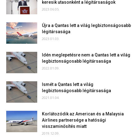
keresik utasonként a légitársaságok
2023.06.05.
Újra a Qantas lett a világ legbiztonságosabb
légitársasága
2023.01.03.
Idén meglepetésre nem a Qantas lett a világ
legbiztonságosabb légitársasága
2022.01.09.
Ismét a Qantas lett a világ
legbiztonságosabb légitársasága
2021.01.04.
Korlátozódik az American és a Malaysia
Airlines partnersége a hatósági
visszaminősítés miatt
2019.12.09.