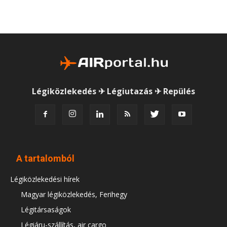
Légiközlekedés ✈ Légiutazás ✈ Repülés
A tartalomból
Légiközlekedési hírek
Magyar légiközlekedés, Ferihegy
Légitársaságok
Légiáru-szállítás, air cargo