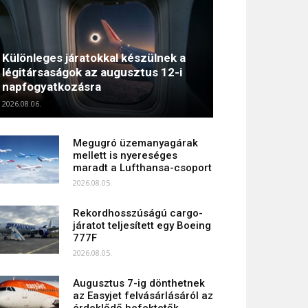
Különleges járatokkal készülnek a
légitársaságok az augusztus 12-i
napfogyatkozásra
2026.08.06.
Megugró üzemanyagárak
mellett is nyereséges
maradt a Lufthansa-csoport
2026.08.05.
Rekordhosszúságú cargo-
járatot teljesített egy Boeing
777F
2026.08.05.
Augusztus 7-ig dönthetnek
az Easyjet felvásárlásáról az