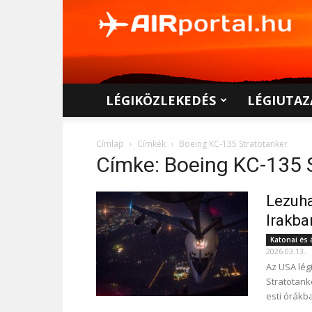
AIRportal.hu
LÉGIKÖZLEKEDÉS
LÉGIUTAZ
Címlap
Címkék
Boeing KC-135 Stratotanker
Címke: Boeing KC-135 
Lezuha
Irakba
Katonai és 
2026.03.13.
Az USA lég
Stratotank
esti órákb