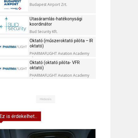
Budapest Airport Zrt.
Utasáramlás-hatékonysági
koordinátor
Bud Security Kft.
Oktató (műszeroktató pilóta – IR
oktató)
PHARMAFLIGHT Aviation Academy
Kft.
Oktató (oktató pilóta- VFR
oktató)
PHARMAFLIGHT Aviation Academy
Kft.
Hirdetés
Ez is érdekelhet...