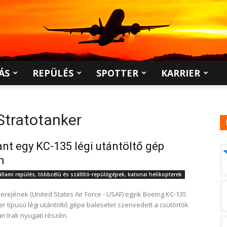
ÁS
REPÜLÉS
SPOTTER
KARRIER
Stratotanker
nt egy KC-135 légi utántöltő gép
n
állami repülés, többcélú és szállító-repülőgépek, katonai helikopterek
ierejének (United States Air Force - USAF) egyik Boeing KC-135
er típusú légi utántöltő gépe balesetet szenvedett a csütörtök
an Irak nyugati részén.