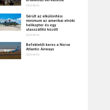
érdeklődő befektetők
2026.08.03.
Sérült az elkülönítési
minimum az amerikai elnöki
helikopter és egy
utasszállító között
2026.08.06.
Befektetőt keres a Norse
Atlantic Airways
2026.08.06.