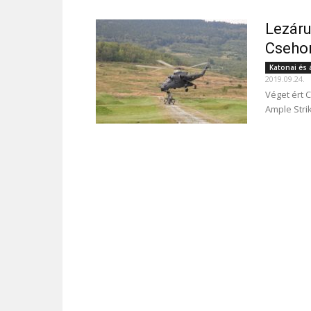
Lezáru
Cseho
Katonai és 
2019.09.24.
Véget ért 
Ample Stri