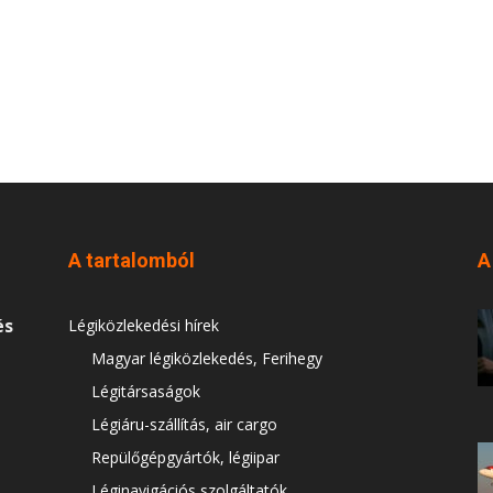
A tartalomból
A
és
Légiközlekedési hírek
Magyar légiközlekedés, Ferihegy
Légitársaságok
Légiáru-szállítás, air cargo
Repülőgépgyártók, légiipar
Léginavigációs szolgáltatók