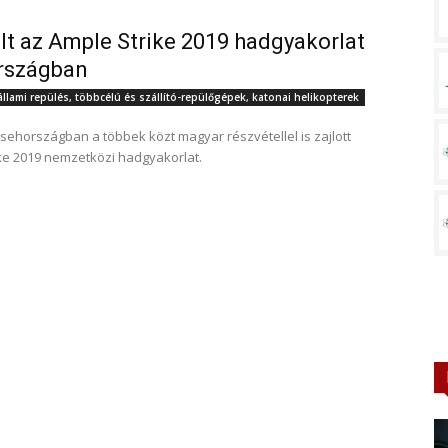
lt az Ample Strike 2019 hadgyakorlat
rszágban
állami repülés, többcélú és szállító-repülőgépek, katonai helikopterek
Csehországban a többek közt magyar részvétellel is zajlott
ke 2019 nemzetközi hadgyakorlat.