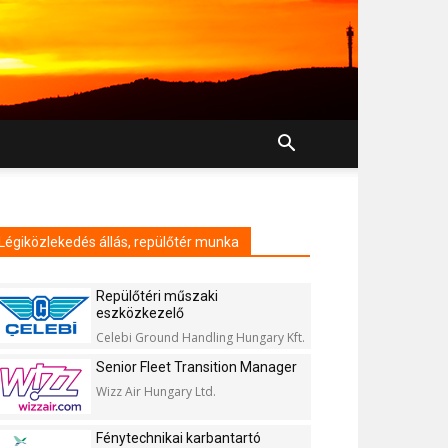
Légiközlekedés állás, repülőtér munka
Repülőtéri műszaki
eszközkezelő
Celebi Ground Handling Hungary Kft.
Senior Fleet Transition Manager
Wizz Air Hungary Ltd.
Fénytechnikai karbantartó