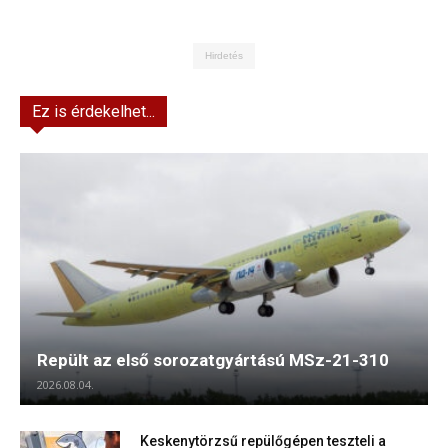
Hirdetés
Ez is érdekelhet...
Repült az első sorozatgyártású MSz-21-310
2026.08.04.
Keskenytörzsű repülőgépen teszteli a