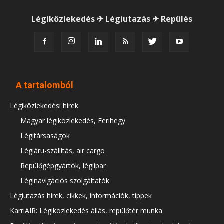
Légiközlekedés ✈ Légiutazás ✈ Repülés
A tartalomból
Légiközlekedési hírek
Magyar légiközlekedés, Ferihegy
Légitársaságok
Légiáru-szállítás, air cargo
Repülőgépgyártók, légiipar
Léginavigációs szolgáltatók
Légiutazás hírek, cikkek, információk, tippek
KarriAIR: Légiközlekedés állás, repülőtér munka