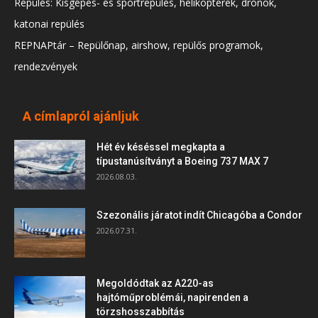
Repülés: Kisgépes- és sportrepülés, helikopterek, drónok,
katonai repülés
REPNAPtár – Repülőnap, airshow, repülős programok,
rendezvények
A címlapról ajánljuk
Hét év késéssel megkapta a
típustanúsítványt a Boeing 737 MAX 7
2026.08.03.
Szezonális járatot indít Chicagóba a Condor
2026.07.31.
Megoldódtak az A220-as
hajtóműproblémái, napirenden a
törzshosszabbítás