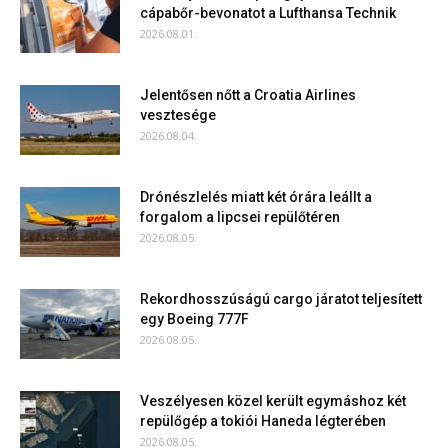
cápabőr-bevonatot a Lufthansa Technik
2026.08.01.
Jelentősen nőtt a Croatia Airlines
vesztesége
2026.08.04.
Drónészlelés miatt két órára leállt a
forgalom a lipcsei repülőtéren
2026.08.05.
Rekordhosszúságú cargo járatot teljesített
egy Boeing 777F
2026.08.05.
Veszélyesen közel került egymáshoz két
repülőgép a tokiói Haneda légterében
2026.08.05.