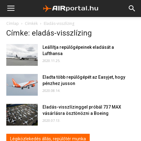
Címlap
Címkék
Eladás-visszlízing
Címke: eladás-visszlízing
Leállítja repülőgépeinek eladását a
Lufthansa
2020.11.25.
Eladta több repülőgépét az Easyjet, hogy
pénzhez jusson
2020.08.14.
Eladás-visszlízinggel próbál 737 MAX
vásárlásra ösztönözni a Boeing
2020.07.13.
Légiközlekedés állás, repülőtér munka