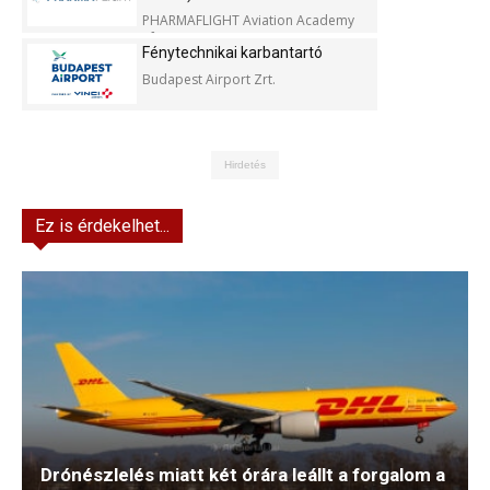
PHARMAFLIGHT Aviation Academy
Kft.
Fénytechnikai karbantartó
Budapest Airport Zrt.
Hirdetés
Ez is érdekelhet...
Drónészlelés miatt két órára leállt a forgalom a