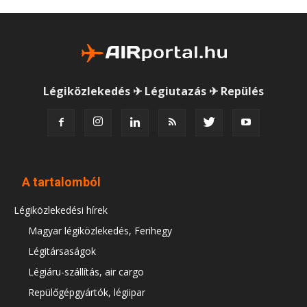
Légiközlekedés ✈ Légiutazás ✈ Repülés
A tartalomból
Légiközlekedési hírek
Magyar légiközlekedés, Ferihegy
Légitársaságok
Légiáru-szállítás, air cargo
Repülőgépgyártók, légiipar