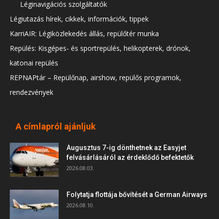
Léginavigációs szolgáltatók
Légiutazás hírek, cikkek, információk, tippek
KarriAIR: Légiközlekedés állás, repülőtér munka
Repülés: Kisgépes- és sportrepülés, helikopterek, drónok,
katonai repülés
REPNAPtár – Repülőnap, airshow, repülős programok,
rendezvények
A címlapról ajánljuk
Augusztus 7-ig dönthetnek az Easyjet
felvásárlásáról az érdeklődő befektetők
2026.08.03.
Folytatja flottája bővítését a German Airways
2026.08.10.