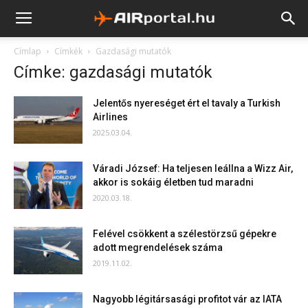
Címlap
Címkék
Gazdasági mutatók
Címke: gazdasági mutatók
Jelentős nyereséget ért el tavaly a Turkish
Airlines
2025.03.04.
Váradi József: Ha teljesen leállna a Wizz Air,
akkor is sokáig életben tud maradni
2020.03.18.
Felével csökkent a szélestörzsű gépekre
adott megrendelések száma
2019.11.02.
Nagyobb légitársasági profitot vár az IATA