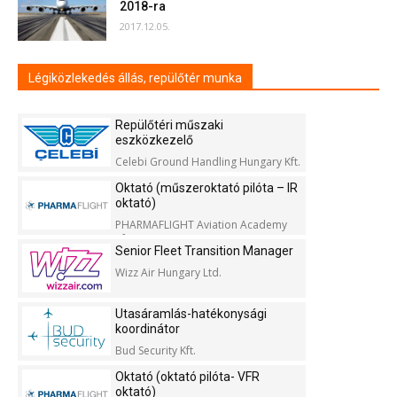
2018-ra
2017.12.05.
Légiközlekedés állás, repülőtér munka
Repülőtéri műszaki
eszközkezelő
Celebi Ground Handling Hungary Kft.
Oktató (műszeroktató pilóta – IR
oktató)
PHARMAFLIGHT Aviation Academy
Kft.
Senior Fleet Transition Manager
Wizz Air Hungary Ltd.
Utasáramlás-hatékonysági
koordinátor
Bud Security Kft.
Oktató (oktató pilóta- VFR
oktató)