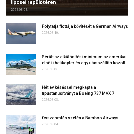
lipcsei repülőtéren
2026.08.05.
Folytatja flottája bővítését a German Airways
2026.08.10.
Sérült az elkülönítési minimum az amerikai
elnöki helikopter és egy utasszállító között
2026.08.06.
Hét év késéssel megkapta a
típustanúsítványt a Boeing 737 MAX 7
2026.08.03.
Összeomlás szélén a Bamboo Airways
2026.08.04.