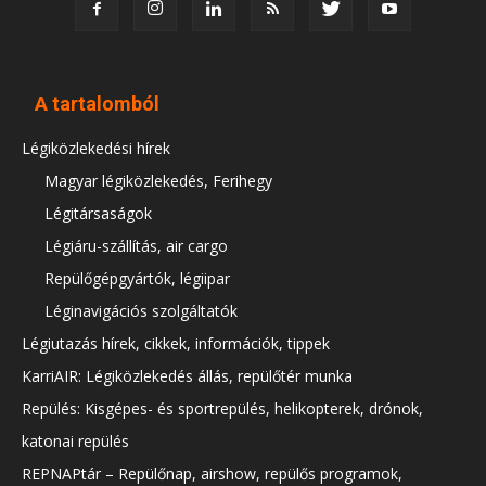
A tartalomból
Légiközlekedési hírek
Magyar légiközlekedés, Ferihegy
Légitársaságok
Légiáru-szállítás, air cargo
Repülőgépgyártók, légiipar
Léginavigációs szolgáltatók
Légiutazás hírek, cikkek, információk, tippek
KarriAIR: Légiközlekedés állás, repülőtér munka
Repülés: Kisgépes- és sportrepülés, helikopterek, drónok,
katonai repülés
REPNAPtár – Repülőnap, airshow, repülős programok,