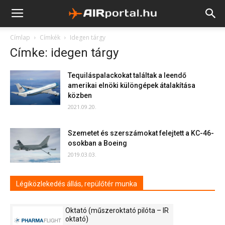
Címlap
Címkék
Idegen tárgy
Címke: idegen tárgy
Tequiláspalackokat találtak a leendő
amerikai elnöki különgépek átalakítása
közben
2021.09.20.
Szemetet és szerszámokat felejtett a KC-46-
osokban a Boeing
2019.03.03.
Légiközlekedés állás, repülőtér munka
Oktató (műszeroktató pilóta – IR
oktató)