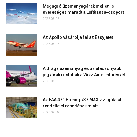
Megugró üzemanyagárak mellett is
nyereséges maradt a Lufthansa-csoport
2026.08.05.
Az Apollo vásárolja fel az Easyjetet
2026.08.06.
A drága üzemanyag és az alacsonyabb
jegyárak rontották a Wizz Air eredményét
2026.08.06.
Az FAA 471 Boeing 737 MAX vizsgálatát
rendelte el repedések miatt
2026.08.08.