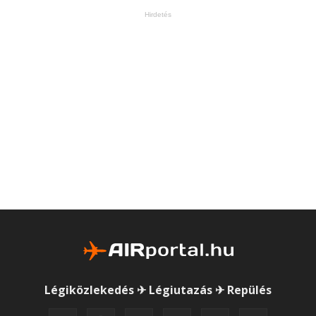
Hirdetés
Légiközlekedés ✈ Légiutazás ✈ Repülés