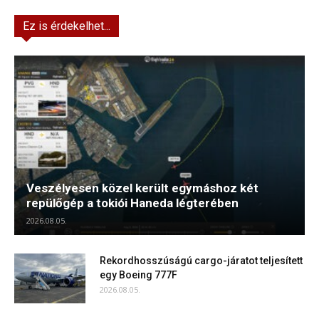
Ez is érdekelhet...
Veszélyesen közel került egymáshoz két
repülőgép a tokiói Haneda légterében
2026.08.05.
Rekordhosszúságú cargo-járatot teljesített
egy Boeing 777F
2026.08.05.