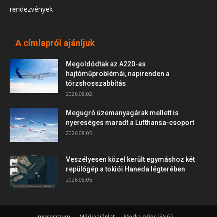
rendezvények
A címlapról ajánljuk
Megoldódtak az A220-as
hajtóműproblémái, napirenden a
törzshosszabbítás
2026.08.02.
Megugró üzemanyagárak mellett is
nyereséges maradt a Lufthansa-csoport
2026.08.05.
Veszélyesen közel került egymáshoz két
repülőgép a tokiói Haneda légterében
2026.08.05.
Impresszum
Médiaajánlat
Media offer [ENG]