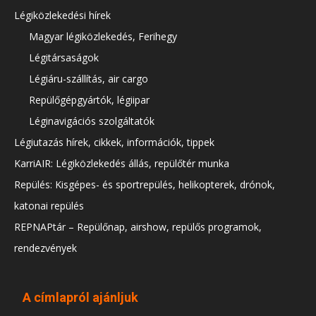
Légiközlekedési hírek
Magyar légiközlekedés, Ferihegy
Légitársaságok
Légiáru-szállítás, air cargo
Repülőgépgyártók, légiipar
Léginavigációs szolgáltatók
Légiutazás hírek, cikkek, információk, tippek
KarriAIR: Légiközlekedés állás, repülőtér munka
Repülés: Kisgépes- és sportrepülés, helikopterek, drónok,
katonai repülés
REPNAPtár – Repülőnap, airshow, repülős programok,
rendezvények
A címlapról ajánljuk