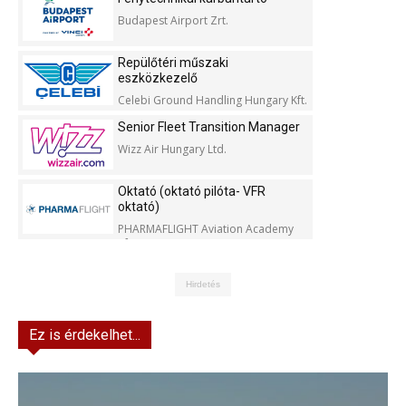
Budapest Airport Zrt.
Repülőtéri műszaki
eszközkezelő
Celebi Ground Handling Hungary Kft.
Senior Fleet Transition Manager
Wizz Air Hungary Ltd.
Oktató (oktató pilóta- VFR
oktató)
PHARMAFLIGHT Aviation Academy
Kft.
Hirdetés
Ez is érdekelhet...