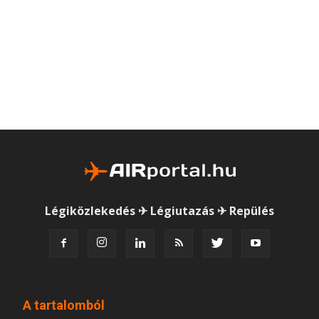
Légiközlekedés ✈ Légiutazás ✈ Repülés
A tartalomból