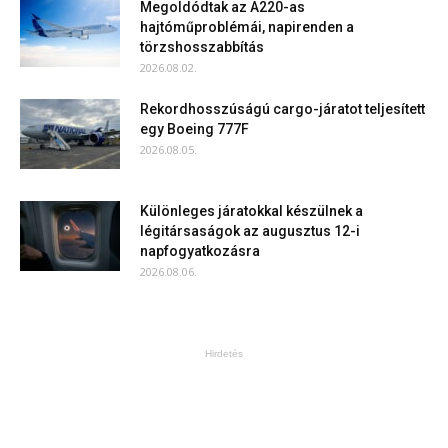
Megoldódtak az A220-as
hajtóműproblémái, napirenden a
törzshosszabbítás
2026.08.02.
Rekordhosszúságú cargo-járatot teljesített
egy Boeing 777F
2026.08.05.
Különleges járatokkal készülnek a
légitársaságok az augusztus 12-i
napfogyatkozásra
2026.08.06.
Hirdetés