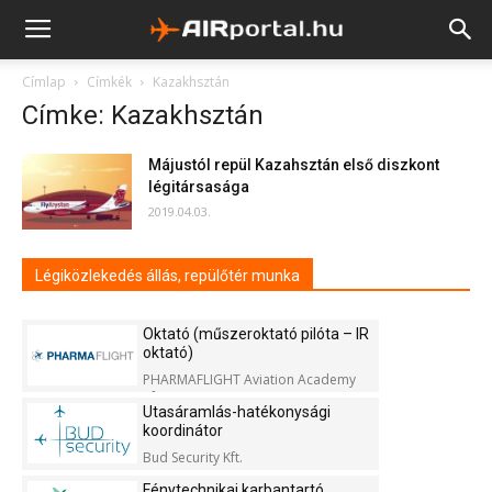
Címlap
Címkék
Kazakhsztán
Címke: Kazakhsztán
Májustól repül Kazahsztán első diszkont
légitársasága
2019.04.03.
Légiközlekedés állás, repülőtér munka
Oktató (műszeroktató pilóta – IR
oktató)
PHARMAFLIGHT Aviation Academy
Kft.
Utasáramlás-hatékonysági
koordinátor
Bud Security Kft.
Fénytechnikai karbantartó