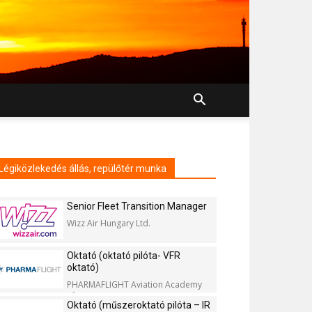
Légiközlekedés állás, repülőtér munka
Senior Fleet Transition Manager
Wizz Air Hungary Ltd.
Oktató (oktató pilóta- VFR
oktató)
PHARMAFLIGHT Aviation Academy
Kft.
Oktató (műszeroktató pilóta – IR