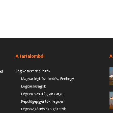
A tartalomból
A
és
Légiközlekedési hírek
Magyar légiközlekedés, Ferihegy
Légitársaságok
Légiáru-szállítás, air cargo
Repülőgépgyártók, légiipar
Léginavigációs szolgáltatók