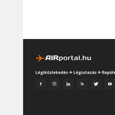
Légiközlekedés ✈ Légiutazás ✈ Repül