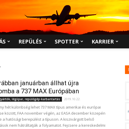
ÁS
REPÜLÉS
SPOTTER
KARRIER
r
ábban januárban állhat újra
lomba a 737 MAX Európában
2019.10.22.
ártók, légiipar, repülőgép-karbantartás
y hét különbség lehet 737 MAX típus amerikai és európai
ése között, FAA november végén, az EASA december közepén
e a hatósági berepülést a típuson. A kiszivárgott belső
ások nem hátráltatják a folyamatot. Fejcsere a kereskedelmi