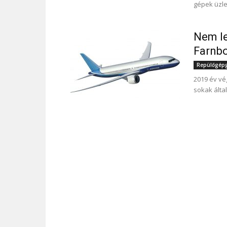
gépek üzle
Nem le
Farnb
Repülőgépgy
2019 év vé
sokak által