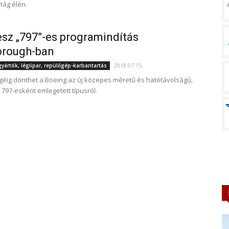
tág élén.
sz „797”-es programindítás
orough-ban
2018.07.15.
ártók, légiipar, repülőgép-karbantartás
géig dönthet a Boeing az új közepes méretű és hatótávolságú,
 797-esként emlegetett típusról.