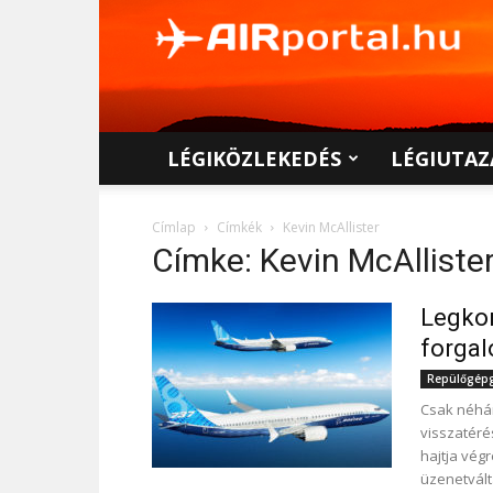
AIRportal.hu
LÉGIKÖZLEKEDÉS
LÉGIUTAZ
Címlap
Címkék
Kevin McAllister
Címke: Kevin McAlliste
Legkor
forga
Repülőgépgy
Csak néhán
visszatér
hajtja végr
üzenetvált