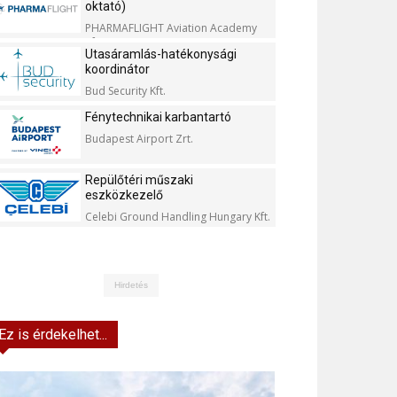
oktató)
PHARMAFLIGHT Aviation Academy
Kft.
Utasáramlás-hatékonysági
koordinátor
Bud Security Kft.
Fénytechnikai karbantartó
Budapest Airport Zrt.
Repülőtéri műszaki
eszközkezelő
Celebi Ground Handling Hungary Kft.
Hirdetés
Ez is érdekelhet...