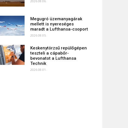
2026.08.06.
Megugró üzemanyagárak
mellett is nyereséges
maradt a Lufthansa-csoport
2026.08.05.
Keskenytörzsű repülőgépen
teszteli a cápabőr-
bevonatot a Lufthansa
Technik
2026.08.01.