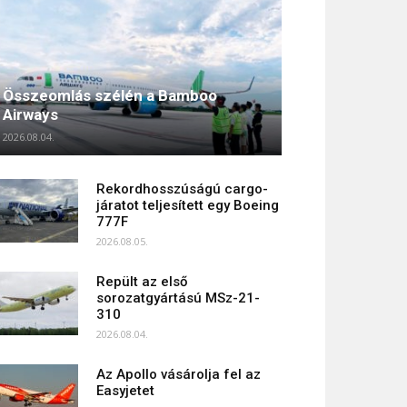
Összeomlás szélén a Bamboo
Airways
2026.08.04.
Rekordhosszúságú cargo-
járatot teljesített egy Boeing
777F
2026.08.05.
Repült az első
sorozatgyártású MSz-21-
310
2026.08.04.
Az Apollo vásárolja fel az
Easyjetet