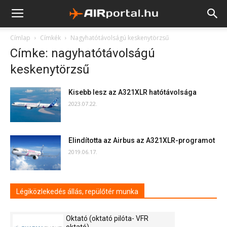
Címlap
Címkék
Nagyhatótávolságú keskenytörzsű
Címke: nagyhatótávolságú
keskenytörzsű
Kisebb lesz az A321XLR hatótávolsága
2023.07.22.
Elindította az Airbus az A321XLR-programot
2019.06.17.
Légiközlekedés állás, repülőtér munka
Oktató (oktató pilóta- VFR