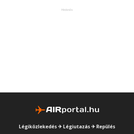
Hirdetés
Légiközlekedés ✈ Légiutazás ✈ Repülés