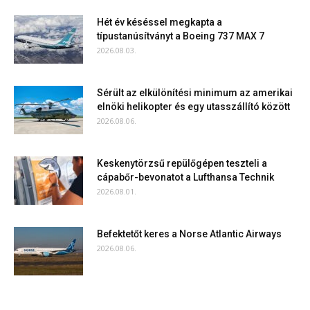
Hét év késéssel megkapta a
típustanúsítványt a Boeing 737 MAX 7
2026.08.03.
Sérült az elkülönítési minimum az amerikai
elnöki helikopter és egy utasszállító között
2026.08.06.
Keskenytörzsű repülőgépen teszteli a
cápabőr-bevonatot a Lufthansa Technik
2026.08.01.
Befektetőt keres a Norse Atlantic Airways
2026.08.06.