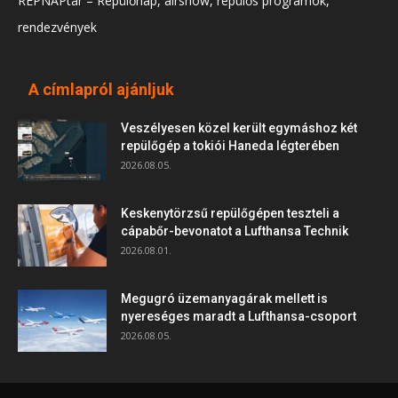
REPNAPtár – Repülőnap, airshow, repülős programok,
rendezvények
A címlapról ajánljuk
Veszélyesen közel került egymáshoz két
repülőgép a tokiói Haneda légterében
2026.08.05.
Keskenytörzsű repülőgépen teszteli a
cápabőr-bevonatot a Lufthansa Technik
2026.08.01.
Megugró üzemanyagárak mellett is
nyereséges maradt a Lufthansa-csoport
2026.08.05.