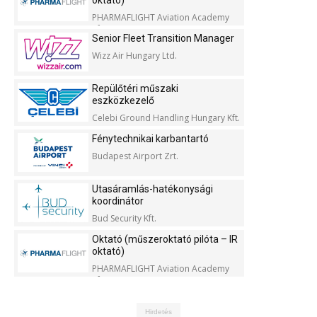
oktató)
PHARMAFLIGHT Aviation Academy
Kft.
Senior Fleet Transition Manager
Wizz Air Hungary Ltd.
Repülőtéri műszaki
eszközkezelő
Celebi Ground Handling Hungary Kft.
Fénytechnikai karbantartó
Budapest Airport Zrt.
Utasáramlás-hatékonysági
koordinátor
Bud Security Kft.
Oktató (műszeroktató pilóta – IR
oktató)
PHARMAFLIGHT Aviation Academy
Kft.
Hirdetés