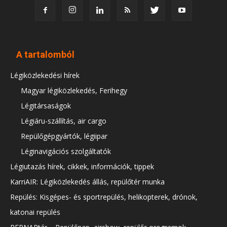
A tartalomból
Légiközlekedési hírek
Magyar légiközlekedés, Ferihegy
Légitársaságok
Légiáru-szállítás, air cargo
Repülőgépgyártók, légiipar
Léginavigációs szolgáltatók
Légiutazás hírek, cikkek, információk, tippek
KarriAIR: Légiközlekedés állás, repülőtér munka
Repülés: Kisgépes- és sportrepülés, helikopterek, drónok,
katonai repülés