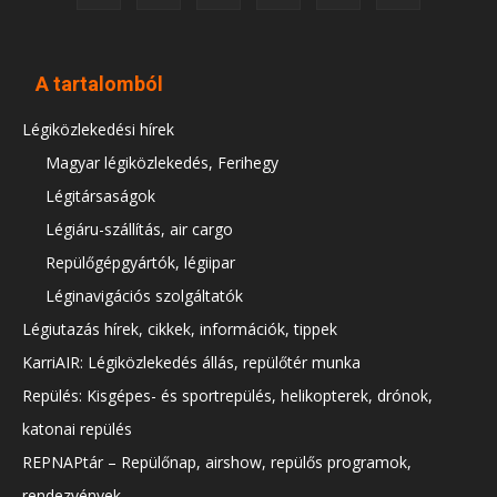
A tartalomból
Légiközlekedési hírek
Magyar légiközlekedés, Ferihegy
Légitársaságok
Légiáru-szállítás, air cargo
Repülőgépgyártók, légiipar
Léginavigációs szolgáltatók
Légiutazás hírek, cikkek, információk, tippek
KarriAIR: Légiközlekedés állás, repülőtér munka
Repülés: Kisgépes- és sportrepülés, helikopterek, drónok,
katonai repülés
REPNAPtár – Repülőnap, airshow, repülős programok,
rendezvények