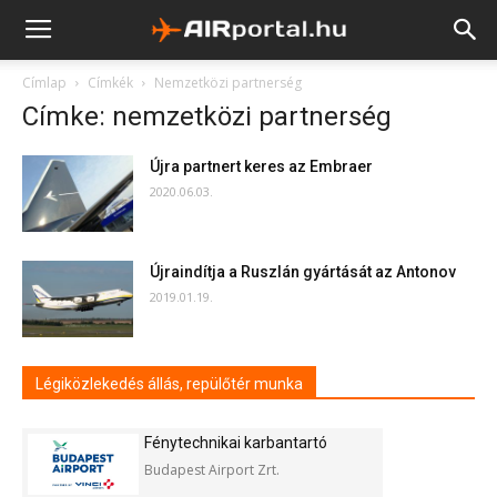
Címlap
Címkék
Nemzetközi partnerség
Címke: nemzetközi partnerség
Újra partnert keres az Embraer
2020.06.03.
Újraindítja a Ruszlán gyártását az Antonov
2019.01.19.
Légiközlekedés állás, repülőtér munka
Fénytechnikai karbantartó
Budapest Airport Zrt.