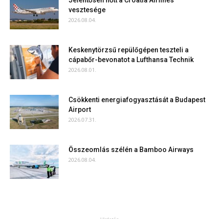
Jelentősen nőtt a Croatia Airlines
vesztesége
2026.08.04.
Keskenytörzsű repülőgépen teszteli a
cápabőr-bevonatot a Lufthansa Technik
2026.08.01.
Csökkenti energiafogyasztását a Budapest
Airport
2026.07.31.
Összeomlás szélén a Bamboo Airways
2026.08.04.