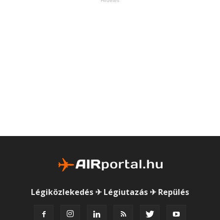
Hirdetés
Légiközlekedés ✈ Légiutazás ✈ Repülés