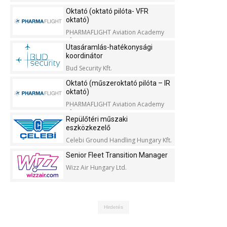
Oktató (oktató pilóta- VFR
oktató)
PHARMAFLIGHT Aviation Academy
Kft.
Utasáramlás-hatékonysági
koordinátor
Bud Security Kft.
Oktató (műszeroktató pilóta – IR
oktató)
PHARMAFLIGHT Aviation Academy
Kft.
Repülőtéri műszaki
eszközkezelő
Celebi Ground Handling Hungary Kft.
Senior Fleet Transition Manager
Wizz Air Hungary Ltd.
Hirdetés