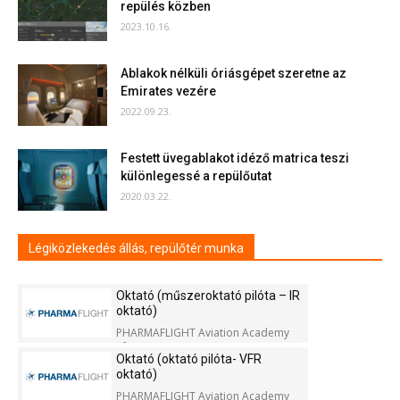
repülés közben
2023.10.16.
Ablakok nélküli óriásgépet szeretne az
Emirates vezére
2022.09.23.
Festett üvegablakot idéző matrica teszi
különlegessé a repülőutat
2020.03.22.
Légiközlekedés állás, repülőtér munka
Oktató (műszeroktató pilóta – IR
oktató)
PHARMAFLIGHT Aviation Academy
Kft.
Oktató (oktató pilóta- VFR
oktató)
PHARMAFLIGHT Aviation Academy