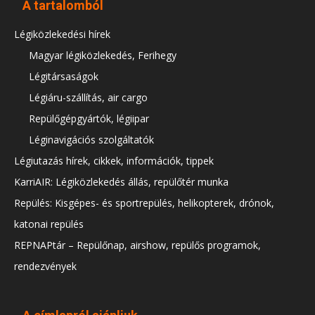
A tartalomból
Légiközlekedési hírek
Magyar légiközlekedés, Ferihegy
Légitársaságok
Légiáru-szállítás, air cargo
Repülőgépgyártók, légiipar
Léginavigációs szolgáltatók
Légiutazás hírek, cikkek, információk, tippek
KarriAIR: Légiközlekedés állás, repülőtér munka
Repülés: Kisgépes- és sportrepülés, helikopterek, drónok,
katonai repülés
REPNAPtár – Repülőnap, airshow, repülős programok,
rendezvények