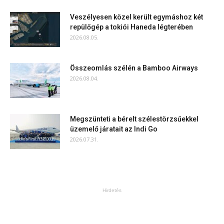
Veszélyesen közel került egymáshoz két
repülőgép a tokiói Haneda légterében
2026.08.05.
Összeomlás szélén a Bamboo Airways
2026.08.04.
Megszünteti a bérelt szélestörzsűekkel
üzemelő járatait az Indi Go
2026.07.31.
Hirdetés