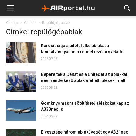
Címlap
Címkék
Repülőgépablak
Címke: repülőgépablak
Károsíthatja a pilótafülke ablakát a
tanúsítvánnyal nem rendelkező árnyékoló
2026.07.16.
Beperelték a Deltát és a Unitedet az ablakkal
nem rendelkező ablak melletti ülések miatt
2025.08.21.
Gombnyomásra sötétíthető ablakokat kap az
A330neo is
2024.05.28.
Elvesztette három ablaküvegét egy A321neo