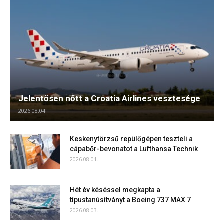
Jelentősen nőtt a Croatia Airlines vesztesége
2026.08.04.
Keskenytörzsű repülőgépen teszteli a
cápabőr-bevonatot a Lufthansa Technik
2026.08.01.
Hét év késéssel megkapta a
típustanúsítványt a Boeing 737 MAX 7
2026.08.03.