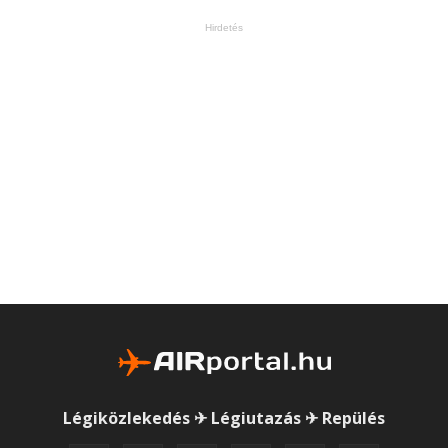
Hirdetés
Légiközlekedés ✈ Légiutazás ✈ Repülés