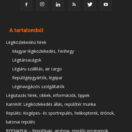
A tartalomból
Légiközlekedési hírek
Magyar légiközlekedés, Ferihegy
Légitársaságok
Légiáru-szállítás, air cargo
Repülőgépgyártók, légiipar
Léginavigációs szolgáltatók
Légiutazás hírek, cikkek, információk, tippek
KarriAIR: Légiközlekedés állás, repülőtér munka
Repülés: Kisgépes- és sportrepülés, helikopterek, drónok,
katonai repülés
REPNAPtár – Repülőnap, airshow, repülős programok,