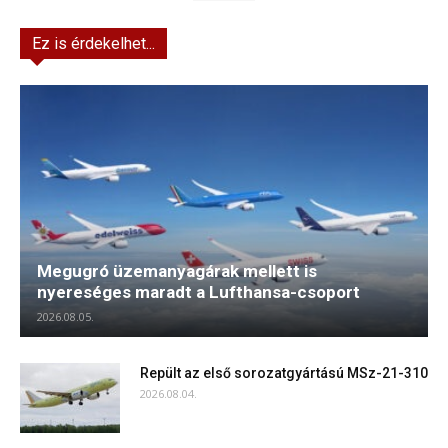
Ez is érdekelhet...
Megugró üzemanyagárak mellett is
nyereséges maradt a Lufthansa-csoport
2026.08.05.
Repült az első sorozatgyártású MSz-21-310
2026.08.04.