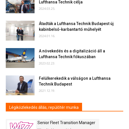
Lufthansa Technik célja
2024.03.25.
Átadták a Lufthansa Technik Budapest új
kabinbelső-karbantartó műhelyét
2024.01.16.
A növekedés és a digitalizáció áll a
Lufthansa Technik fókuszában
2023.02.23.
Felülkerekedik a válságon a Lufthansa
Technik Budapest
2021.12.19.
Légiközlekedés állás, repülőtér munka
Senior Fleet Transition Manager