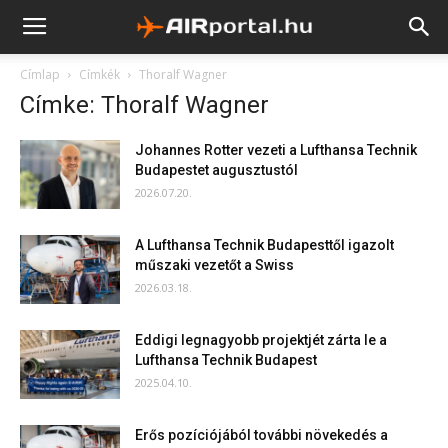
Címlap
Címkék
Thoralf Wagner
Címke: Thoralf Wagner
Johannes Rotter vezeti a Lufthansa Technik
Budapestet augusztustól
2026.07.20.
A Lufthansa Technik Budapesttől igazolt
műszaki vezetőt a Swiss
2026.03.18.
Eddigi legnagyobb projektjét zárta le a
Lufthansa Technik Budapest
2025.04.10.
Erős pozíciójából további növekedés a