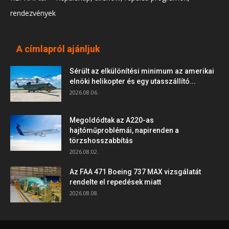
rendezvények
A címlapról ajánljuk
Sérült az elkülönítési minimum az amerikai
elnöki helikopter és egy utasszállító...
2026.08.06.
Megoldódtak az A220-as
hajtóműproblémái, napirenden a
törzshosszabbítás
2026.08.02.
Az FAA 471 Boeing 737 MAX vizsgálatát
rendelte el repedések miatt
2026.08.08.