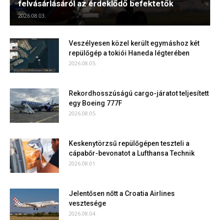
felvásárlásáról az érdeklődő befektetők
2026.08.03.
Veszélyesen közel került egymáshoz két
repülőgép a tokiói Haneda légterében
2026.08.05.
Rekordhosszúságú cargo-járatot teljesített
egy Boeing 777F
2026.08.05.
Keskenytörzsű repülőgépen teszteli a
cápabőr-bevonatot a Lufthansa Technik
2026.08.01.
Jelentősen nőtt a Croatia Airlines
vesztesége
2026.08.04.