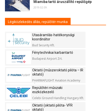
Miamiba tartó áruszállító repülőgép
2019.02.09.
Légiközlekedés állás, repülőtér munka
Utasáramlás-hatékonysági
koordinátor
Bud Security Kft.
Fénytechnikai karbantartó
Budapest Airport Zrt.
Oktató (műszeroktató pilóta – IR
oktató)
PHARMAFLIGHT Aviation Academy
Kft.
Repülőtéri műszaki
eszközkezelő
Celebi Ground Handling Hungary Kft.
Oktató (oktató pilóta- VFR
oktató)