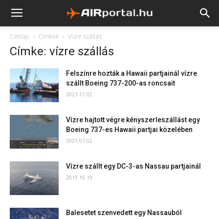
Címlap
Címkék
Vízre szállás
Címke: vízre szállás
Felszínre hozták a Hawaii partjainál vízre
szállt Boeing 737-200-as roncsait
2021.11.02.
Vízre hajtott végre kényszerleszállást egy
Boeing 737-es Hawaii partjai közelében
2021.07.02.
Vízre szállt egy DC-3-as Nassau partjainál
2019.10.19.
Balesetet szenvedett egy Nassauból