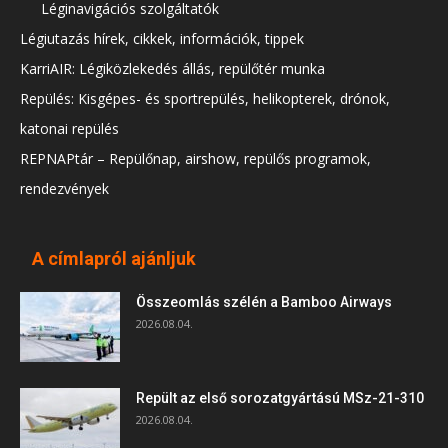
Léginavigációs szolgáltatók
Légiutazás hírek, cikkek, információk, tippek
KarriAIR: Légiközlekedés állás, repülőtér munka
Repülés: Kisgépes- és sportrepülés, helikopterek, drónok,
katonai repülés
REPNAPtár – Repülőnap, airshow, repülős programok,
rendezvények
A címlapról ajánljuk
Összeomlás szélén a Bamboo Airways
2026.08.04.
Repült az első sorozatgyártású MSz-21-310
2026.08.04.