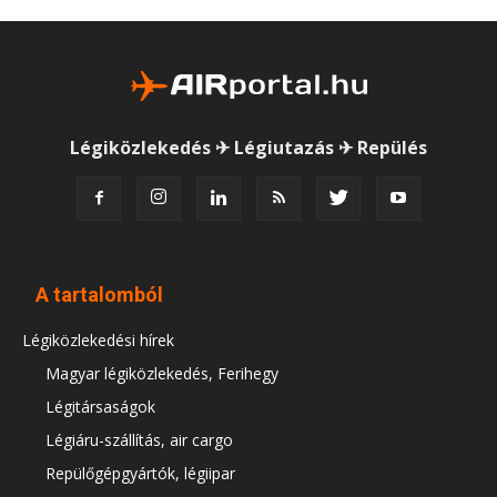
Légiközlekedés ✈ Légiutazás ✈ Repülés
A tartalomból
Légiközlekedési hírek
Magyar légiközlekedés, Ferihegy
Légitársaságok
Légiáru-szállítás, air cargo
Repülőgépgyártók, légiipar