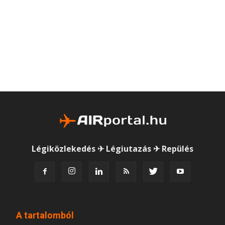
Légiközlekedés ✈ Légiutazás ✈ Repülés
A tartalomból