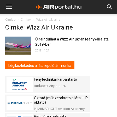
Címlap
Címkék
Wizz Air Ukraine
Címke: Wizz Air Ukraine
Újraindulhat a Wizz Air ukrán leányvállalata
2019-ben
2018.11.21.
Légiközlekedés állás, repülőtér munka
Fénytechnikai karbantartó
Budapest Airport Zrt.
Oktató (műszeroktató pilóta – IR
oktató)
PHARMAFLIGHT Aviation Academy
Kft.
Repülőtéri műszaki