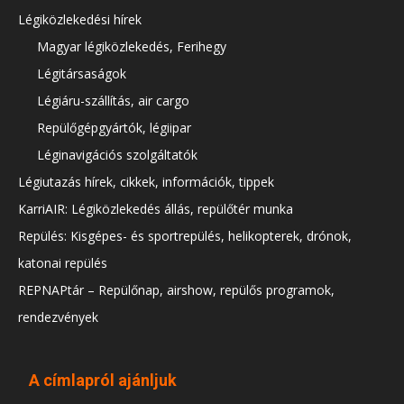
Légiközlekedési hírek
Magyar légiközlekedés, Ferihegy
Légitársaságok
Légiáru-szállítás, air cargo
Repülőgépgyártók, légiipar
Léginavigációs szolgáltatók
Légiutazás hírek, cikkek, információk, tippek
KarriAIR: Légiközlekedés állás, repülőtér munka
Repülés: Kisgépes- és sportrepülés, helikopterek, drónok,
katonai repülés
REPNAPtár – Repülőnap, airshow, repülős programok,
rendezvények
A címlapról ajánljuk