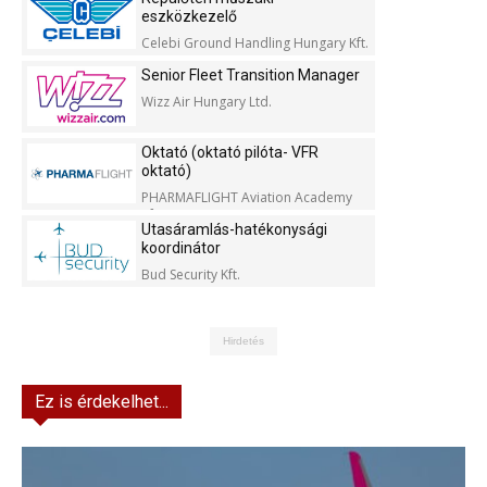
eszközkezelő
Celebi Ground Handling Hungary Kft.
Senior Fleet Transition Manager
Wizz Air Hungary Ltd.
Oktató (oktató pilóta- VFR
oktató)
PHARMAFLIGHT Aviation Academy
Kft.
Utasáramlás-hatékonysági
koordinátor
Bud Security Kft.
Hirdetés
Ez is érdekelhet...