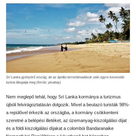
Srí Lanka gyönyörű ország, de az áprilisi terrortámadások után egyre kevesebb
turista látogatja meg (forrás: pixabay)
Nem meglepő tehát, hogy Srí Lanka kormánya a turizmus
újbóli felvirágoztatásán dolgozik. Mivel a beutazó turisták 98%-
a repülővel érkezik az országba, a kormány csökkenteni
szeretné a belépési illetéket, az üzemanyag-kiszolgálási díjat
és a földi kiszolgálási díjakat a colombói Bandaranaike