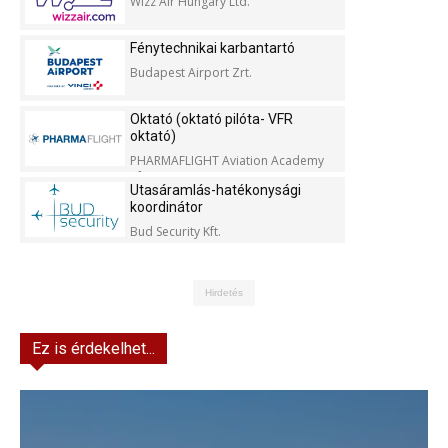
Wizz Air Hungary Ltd.
Fénytechnikai karbantartó
Budapest Airport Zrt.
Oktató (oktató pilóta- VFR
oktató)
PHARMAFLIGHT Aviation Academy
Kft.
Utasáramlás-hatékonysági
koordinátor
Bud Security Kft.
Hirdetés
Ez is érdekelhet...