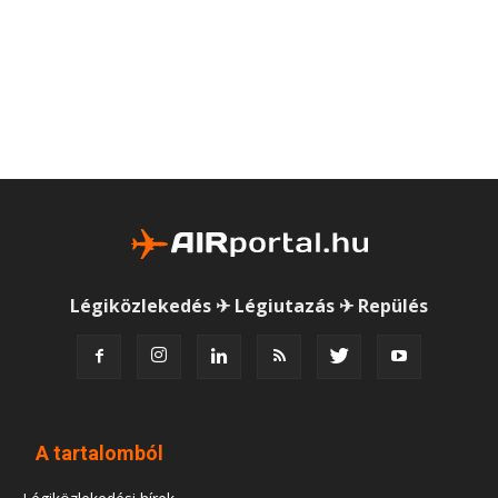
Légiközlekedés ✈ Légiutazás ✈ Repülés
A tartalomból