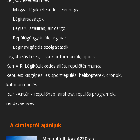
Légiközlekedési hírek
Magyar légiközlekedés, Ferihegy
Légitársaságok
Légiáru-szállítás, air cargo
Repülőgépgyártók, légiipar
Léginavigációs szolgáltatók
Légiutazás hírek, cikkek, információk, tippek
KarriAIR: Légiközlekedés állás, repülőtér munka
Repülés: Kisgépes- és sportrepülés, helikopterek, drónok,
katonai repülés
REPNAPtár – Repülőnap, airshow, repülős programok,
rendezvények
A címlapról ajánljuk
Megoldódtak az A220-as