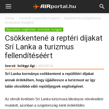
Címlap
travelAIR Légiutazási magazin
Repülőterek szolgáltatásai:
terminálok, loungeok
Repülőterek szolgáltatásai: terminálok, loungeok
Csökkentené a reptéri díjakat
Srí Lanka a turizmus
fellendítéséért
Szerző:
Szilágyi Ági
-
2019.07.22.
Srí Lanka kormánya csökkentené a repülőtéri díjakat
annak érdekében, hogy újjáélessze a turizmust az így
talán olcsóbbá váló repülőjegyek segítségével.
Az elmúlt években Srí Lanka turizmusa látványos növekedést
mutatott, azonban a szigetország iránti érdeklődés