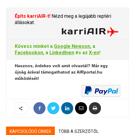
Építs karriAIR-t!
Nézd meg a legújabb reptéri
állásokat:
Kövess minket a
Google Newson
, a
Facebookon
, a
LinkedInen
és az
X-en
!
Hasznos, érdekes volt amit olvastál? Már egy
újság árával támogathatod az AIRportal.hu
működését!
KAPCSOLÓDÓ CIKKEK
TÖBB A SZERZŐTŐL