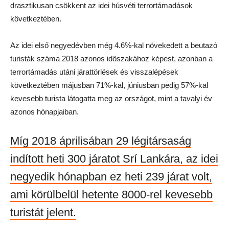
drasztikusan csökkent az idei húsvéti terrortámadások
következtében.
Az idei első negyedévben még 4.6%-kal növekedett a beutazó
turisták száma 2018 azonos időszakához képest, azonban a
terrortámadás utáni járattörlések és visszalépések
következtében májusban 71%-kal, júniusban pedig 57%-kal
kevesebb turista látogatta meg az országot, mint a tavalyi év
azonos hónapjaiban.
Míg 2018 áprilisában 29 légitársaság
indított heti 300 járatot Srí Lankára, az idei
negyedik hónapban ez heti 239 járat volt,
ami körülbelül hetente 8000-rel kevesebb
turistát jelent.