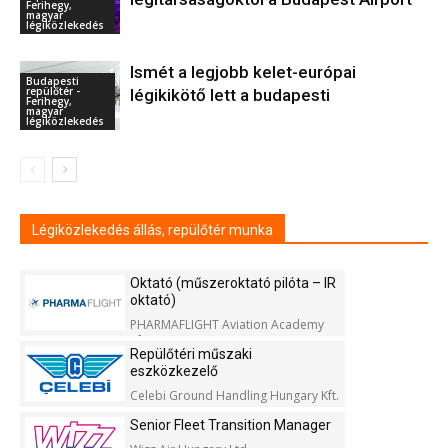
Ferihegy,
magyar
légiközlekedés
Ismét a legjobb kelet-európai
Budapesti
repülőtér -
légikikötő lett a budapesti
Ferihegy,
magyar
légiközlekedés
Légiközlekedés állás, repülőtér munka
Oktató (műszeroktató pilóta – IR
oktató)
PHARMAFLIGHT Aviation Academy
Kft.
Repülőtéri műszaki
eszközkezelő
Celebi Ground Handling Hungary Kft.
Senior Fleet Transition Manager