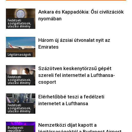
Ankara és Kappadókia: Ősi civilizációk
nyomában
Fedélzeti
szolgáltatások,
utazási élmény
Három új ázsiai útvonalat nyit az
Emirates
Légitársaságok
Százötven keskenytörzsű gépét
szereli fel internettel a Lufthansa-
Fedélzeti
szolgáltatások,
csoport
utazási élmény
Elérhetőbbé teszi a fedélzeti
internetet a Lufthansa
Fedélzeti
szolgáltatások,
utazási élmény
Nemzetközi díjat kapott a
Budapesti
repülőtér -
légitársaságoktól a Budapest Airport