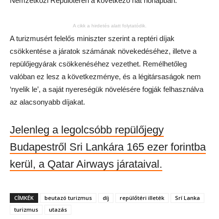
Nemzetközi Repülőtéren
a következő hat hónapban.
A cikk a hirdetés alatt folytatódik.
A turizmusért felelős miniszter szerint a reptéri díjak
csökkentése a járatok számának növekedéséhez, illetve a
repülőjegyárak csökkenéséhez vezethet. Remélhetőleg
valóban ez lesz a következménye, és a légitársaságok nem
‘nyelik le’, a saját nyereségük növelésére fogják felhasználva
az alacsonyabb díjakat.
Jelenleg a legolcsóbb repülőjegy
Budapestről Sri Lankára 165 ezer forintba
kerül, a Qatar Airways járataival.
CÍMKÉK
beutazó turizmus
díj
repülőtéri illeték
Srí Lanka
turizmus
utazás