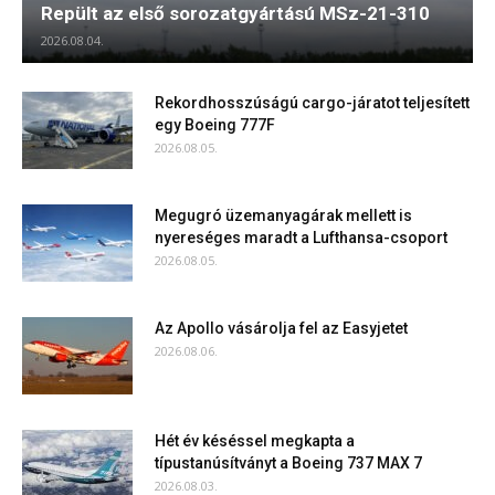
Repült az első sorozatgyártású MSz-21-310
2026.08.04.
Rekordhosszúságú cargo-járatot teljesített
egy Boeing 777F
2026.08.05.
Megugró üzemanyagárak mellett is
nyereséges maradt a Lufthansa-csoport
2026.08.05.
Az Apollo vásárolja fel az Easyjetet
2026.08.06.
Hét év késéssel megkapta a
típustanúsítványt a Boeing 737 MAX 7
2026.08.03.