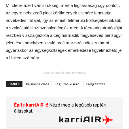
Minderre azért van szükség, mert a légitársaság úgy döntött,
az egyre nehezedő piaci körülmények ellenére fenntartja
növekedési rátáját, így az emiatt felmerülő költségeket inkább
a szolgáltatási színvonalon fogják meg. A társaság stratégiáját
részben visszaigazolta a cég harmadik negyedéves pénzügyi
jelentése, amelyben javuló profitmarzsról adtak számot,
ugyanakkor az egységköltségek emelkedése figyelmeztető jel
a United számára.
A cikk a hirdetés alatt folytatódik.
CÍMKÉK
business class
légiutas-kísérő
szolgáltatás
Építs karriAIR-t!
Nézd meg a legújabb reptéri
állásokat: