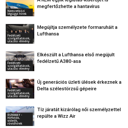
megfertőzhette a hantavírus
Nemzetközi
légügyi hírek
Megújítja személyzete formaruháit a
Lufthansa
Fedélzeti
szolgáltatások,
utazási élmény
Elkészült a Lufthansa első megújult
fedélzetű A380-asa
Fedélzeti
szolgáltatások,
utazási élmény
Új generációs üzleti ülések érkeznek a
Delta szélestörzsű gépeire
Fedélzeti
szolgáltatások,
utazási élmény
Tíz járatát kizárólag női személyzettel
RUNWAY -
repülte a Wizz Air
Hírfotók,
videók,
rövidhírek