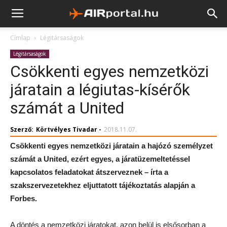
Címlap
Légitársaságok
Légitársaságok
Csökkenti egyes nemzetközi
járatain a légiutas-kísérők
számát a United
Szerző:
Körtvélyes Tivadar
-
2018.11.07.
Csökkenti egyes nemzetközi járatain a hajózó személyzet
számát a United, ezért egyes, a járatüzemeltetéssel
kapcsolatos feladatokat átszerveznek – írta a
szakszervezetekhez eljuttatott tájékoztatás alapján a
Forbes.
A döntés a nemzetközi járatokat, azon belül is elsősorban a