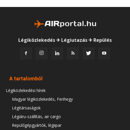
Légiközlekedés ✈ Légiutazás ✈ Repülés
A tartalomból
Légiközlekedési hírek
Magyar légiközlekedés, Ferihegy
Légitársaságok
Légiáru-szállítás, air cargo
Repülőgépgyártók, légiipar