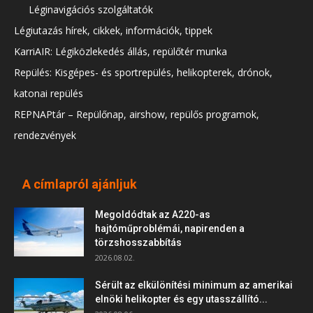
Léginavigációs szolgáltatók
Légiutazás hírek, cikkek, információk, tippek
KarriAIR: Légiközlekedés állás, repülőtér munka
Repülés: Kisgépes- és sportrepülés, helikopterek, drónok,
katonai repülés
REPNAPtár – Repülőnap, airshow, repülős programok,
rendezvények
A címlapról ajánljuk
Megoldódtak az A220-as
hajtóműproblémái, napirenden a
törzshosszabbítás
2026.08.02.
Sérült az elkülönítési minimum az amerikai
elnöki helikopter és egy utasszállító...