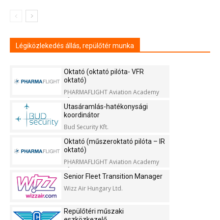
Légiközlekedés állás, repülőtér munka
Oktató (oktató pilóta- VFR
oktató)
PHARMAFLIGHT Aviation Academy
Kft.
Utasáramlás-hatékonysági
koordinátor
Bud Security Kft.
Oktató (műszeroktató pilóta – IR
oktató)
PHARMAFLIGHT Aviation Academy
Kft.
Senior Fleet Transition Manager
Wizz Air Hungary Ltd.
Repülőtéri műszaki
eszközkezelő