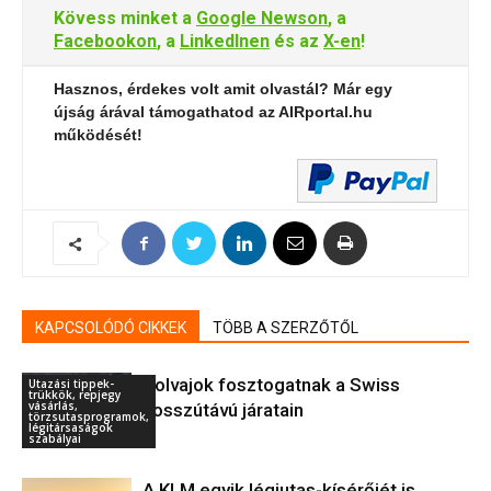
Kövess minket a
Google Newson
, a
Facebookon
, a
LinkedInen
és az
X-en
!
Hasznos, érdekes volt amit olvastál? Már egy
újság árával támogathatod az AIRportal.hu
működését!
KAPCSOLÓDÓ CIKKEK
TÖBB A SZERZŐTŐL
Tolvajok fosztogatnak a Swiss
Utazási tippek-
trükkök, repjegy
vásárlás,
hosszútávú járatain
törzsutasprogramok,
légitársaságok
szabályai
A KLM egyik légiutas-kísérőjét is