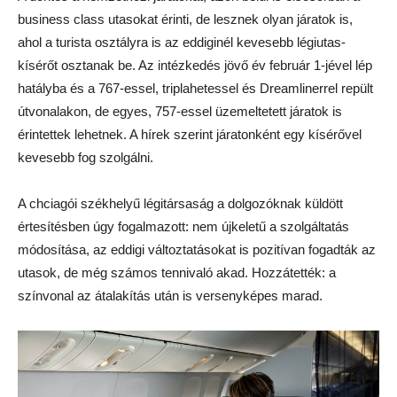
business class utasokat érinti, de lesznek olyan járatok is,
ahol a turista osztályra is az eddiginél kevesebb légiutas-
kísérőt osztanak be. Az intézkedés jövő év február 1-jével lép
hatályba és a 767-essel, triplahetessel és Dreamlinerrel repült
útvonalakon, de egyes, 757-essel üzemeltetett járatok is
érintettek lehetnek. A hírek szerint járatonként egy kísérővel
kevesebb fog szolgálni.
A chciagói székhelyű légitársaság a dolgozóknak küldött
értesítésben úgy fogalmazott: nem újkeletű a szolgáltatás
módosítása, az eddigi változtatásokat is pozitívan fogadták az
utasok, de még számos tennivaló akad. Hozzátették: a
színvonal az átalakítás után is versenyképes marad.