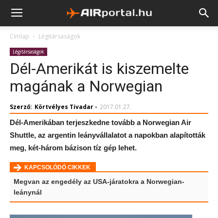
Címlap
Légitársaságok
Légitársaságok
Dél-Amerikát is kiszemelte
magának a Norwegian
Szerző:
Körtvélyes Tivadar
-
2017.01.27.
Dél-Amerikában terjeszkedne tovább a Norwegian Air
Shuttle, az argentin leányvállalatot a napokban alapították
meg, két-három bázison tíz gép lehet.
KAPCSOLÓDÓ CIKKEK
Megvan az engedély az USA-járatokra a Norwegian-
leánynál