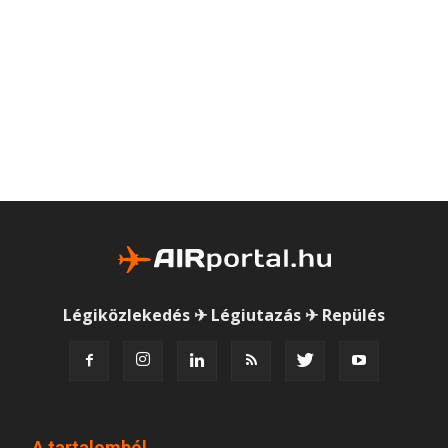
Légiközlekedés ✈ Légiutazás ✈ Repülés
A tartalomból