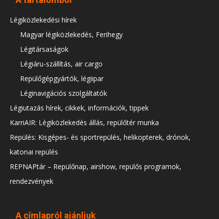
Légiközlekedési hírek
Magyar légiközlekedés, Ferihegy
Légitársaságok
Légiáru-szállítás, air cargo
Repülőgépgyártók, légiipar
Léginavigációs szolgáltatók
Légiutazás hírek, cikkek, információk, tippek
KarriAIR: Légiközlekedés állás, repülőtér munka
Repülés: Kisgépes- és sportrepülés, helikopterek, drónok,
katonai repülés
REPNAPtár – Repülőnap, airshow, repülős programok,
rendezvények
A címlapról ajánljuk