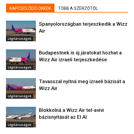
KAPCSOLÓDÓ CIKKEK
TÖBB A SZERZŐTŐL
Spanyolországban terjeszkedik a Wizz
Air
Légitársaságok
Budapestnek is új járatokat hozhat a
Wizz Air izraeli terjeszkedése
Légitársaságok
Tavasszal nyitná meg izraeli bázisát a
Wizz Air
Légitársaságok
Blokkolná a Wizz Air tel-avivi
bázisnyitását az El Al
Légitársaságok