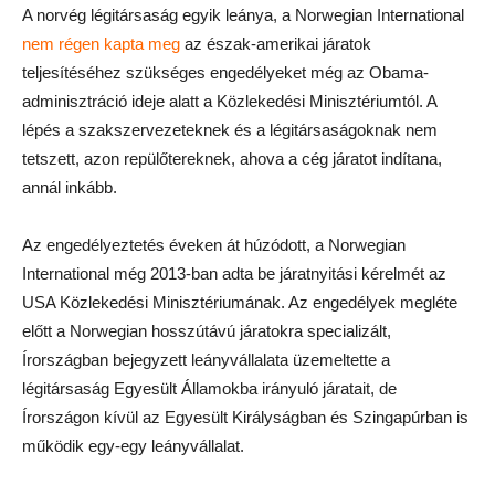
A norvég légitársaság egyik leánya, a Norwegian International
nem régen kapta meg
az észak-amerikai járatok
teljesítéséhez szükséges engedélyeket még az Obama-
adminisztráció ideje alatt a Közlekedési Minisztériumtól. A
lépés a szakszervezeteknek és a légitársaságoknak nem
tetszett, azon repülőtereknek, ahova a cég járatot indítana,
annál inkább.
Az engedélyeztetés éveken át húzódott, a Norwegian
International még 2013-ban adta be járatnyitási kérelmét az
USA Közlekedési Minisztériumának. Az engedélyek megléte
előtt a Norwegian hosszútávú járatokra specializált,
Írországban bejegyzett leányvállalata üzemeltette a
légitársaság Egyesült Államokba irányuló járatait, de
Írországon kívül az Egyesült Királyságban és Szingapúrban is
működik egy-egy leányvállalat.