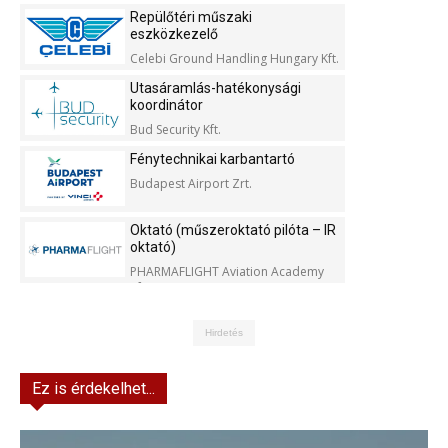
Kft.
Repülőtéri műszaki
eszközkezelő
Celebi Ground Handling Hungary Kft.
Utasáramlás-hatékonysági
koordinátor
Bud Security Kft.
Fénytechnikai karbantartó
Budapest Airport Zrt.
Oktató (műszeroktató pilóta – IR
oktató)
PHARMAFLIGHT Aviation Academy
Kft.
Hirdetés
Ez is érdekelhet...