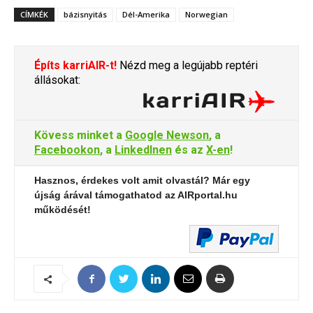
CÍMKÉK
bázisnyitás
Dél-Amerika
Norwegian
Építs karriAIR-t!
Nézd meg a legújabb reptéri
állásokat:
Kövess minket a
Google Newson
, a
Facebookon
, a
LinkedInen
és az
X-en
!
Hasznos, érdekes volt amit olvastál? Már egy
újság árával támogathatod az AIRportal.hu
működését!