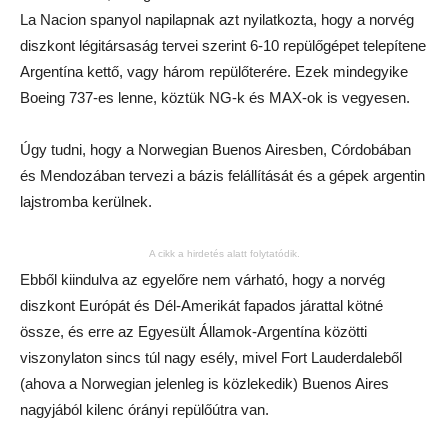
La Nacion spanyol napilapnak azt nyilatkozta, hogy a norvég
diszkont légitársaság tervei szerint 6-10 repülőgépet telepítene
Argentína kettő, vagy három repülőterére. Ezek mindegyike
Boeing 737-es lenne, köztük NG-k és MAX-ok is vegyesen.
Úgy tudni, hogy a Norwegian Buenos Airesben, Córdobában
és Mendozában tervezi a bázis felállítását és a gépek argentin
lajstromba kerülnek.
A cikk a hirdetés alatt folytatódik.
Ebből kiindulva az egyelőre nem várható, hogy a norvég
diszkont Európát és Dél-Amerikát fapados járattal kötné
össze, és erre az Egyesült Államok-Argentína közötti
viszonylaton sincs túl nagy esély, mivel Fort Lauderdaleből
(ahova a Norwegian jelenleg is közlekedik) Buenos Aires
nagyjából kilenc órányi repülőútra van.