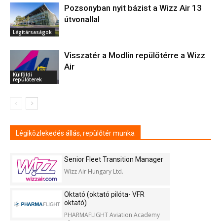
Pozsonyban nyit bázist a Wizz Air 13
útvonallal
Légitársaságok
Visszatér a Modlin repülőtérre a Wizz
Air
Külföldi
repülőterek
Légiközlekedés állás, repülőtér munka
Senior Fleet Transition Manager
Wizz Air Hungary Ltd.
Oktató (oktató pilóta- VFR
oktató)
PHARMAFLIGHT Aviation Academy