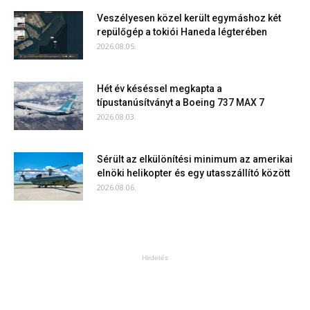
Veszélyesen közel került egymáshoz két
repülőgép a tokiói Haneda légterében
2026.08.05.
Hét év késéssel megkapta a
típustanúsítványt a Boeing 737 MAX 7
2026.08.03.
Sérült az elkülönítési minimum az amerikai
elnöki helikopter és egy utasszállító között
2026.08.06.
Hirdetés